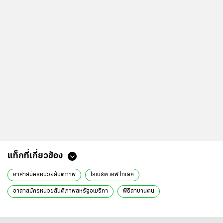
...
ข่าวที่เกี่ยวข้อง
เดลซี โรดริเกซ สาบานตนรับตำแหน่ง รักษาการ ปธน.เวเนซุเอลาแล้ว
ไทยกับเวทีโลกที่เกิดจากสนิมเนื้อใน
“อนุทิน” หารือทูตสหรัฐฯ ยันจุดยืนไทย 4 ข้อต่อกัมพูชา จ่อหารือร่วมมือ