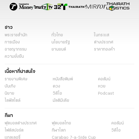
ปราบสแกมเมอร์
6 คำสั่งบริหารในมือทรัมป์ ที่ต้องจับตา
ทูตสหรัฐฯ พร้อมหนุนไทย ขยับค้ามนุษย์ ขึ้นเทียร์ 1 ขอ จับมือสู้โควิด-19
แท็กที่เกี่ยวข้อง
อาสาสมัครหน่วยสันติภาพ
โรเบิร์ต เอฟ โกเดค
อาสาสมัครหน่วยสันติภาพสหรัฐอเมริกา
พิธีสาบานตน
หน่วยสันติภาพ สหรัฐอเมริกา ประเทศไทย
ข่าววันนี้
เอกอัครราชทูตสหรัฐอเมริกาประจำประเทศไทย
ข่าว
พระราชสำนัก
ทั่วไทย
ในกระแส
การเมือง
นโยบายรัฐ
ต่างประเทศ
อาชญากรรม
ยานยนต์
ราคาทองคำ