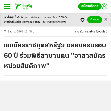
สมัครบริการ
เราใช้คุ้กกี้
เพื่อให้ทุกคนได้ประสบ
การณ์การใช้งานที่ดียิ่งขึ้น
+
ก
ก
-ก
รับทราบ
อ่านเพิ่มเติมคลิก
(Privacy Policy)
และ
(Cookie Policy)
9 เม.ย. 2566 12:45 น.
ข่าว
ในกระแส
ไทยรัฐออนไลน์
เอกอัครราชทูตสหรัฐฯ ฉลองครบรอบ
60 ปี ร่วมพิธีสาบานตน "อาสาสมัคร
หน่วยสันติภาพ"
...