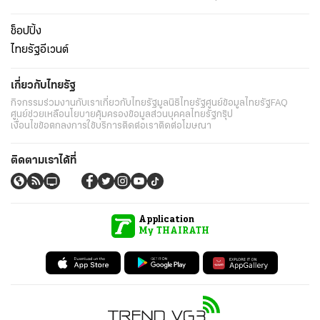
ความยั่งยืน
เนื้อหาที่น่าสนใจ
รายงานพิเศษ
หนังสือพิมพ์
คอลัมน์
บันเทิง
ดวง
หวย
นิยาย
วิดีโอ
Podcast
ไลฟ์สไตล์
มัลติมีเดีย
กีฬา
ฟุตบอลต่่างประเทศ
ฟุตบอลไทย
คอลัมน์
ไฟต์สปอร์ต
กีฬาโลก
วิดีโอ
แกลเลอรี่
Carabao 7-a-Side Cup
ช็อปปิ้ง
ไทยรัฐอีเวนต์
เกี่ยวกับไทยรัฐ
กิจกรรม
ร่วมงานกับเรา
เกี่ยวกับไทยรัฐ
มูลนิธิไทยรัฐ
ศูนย์ข้อมูลไทยรัฐ
FAQ
ศูนย์ช่วยเหลือ
นโยบายคุ้มครองข้อมูลส่วนบุคคลไทยรัฐกรุ๊ป
เงื่อนไขข้อตกลงการใช้บริการ
ติดต่อเรา
ติดต่อโฆษณา