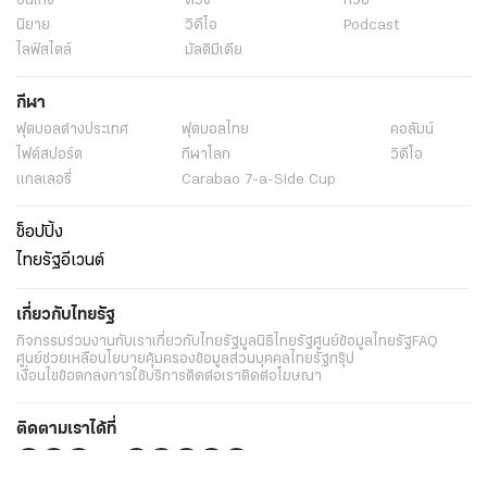
บันเทิง
ดวง
หวย
นิยาย
วิดีโอ
Podcast
ไลฟ์สไตล์
มัลติมีเดีย
กีฬา
ฟุตบอลต่่างประเทศ
ฟุตบอลไทย
คอลัมน์
ไฟต์สปอร์ต
กีฬาโลก
วิดีโอ
แกลเลอรี่
Carabao 7-a-Side Cup
ช็อปปิ้ง
ไทยรัฐอีเวนต์
เกี่ยวกับไทยรัฐ
กิจกรรม
ร่วมงานกับเรา
เกี่ยวกับไทยรัฐ
มูลนิธิไทยรัฐ
ศูนย์ข้อมูลไทยรัฐ
FAQ
ศูนย์ช่วยเหลือ
นโยบายคุ้มครองข้อมูลส่วนบุคคลไทยรัฐกรุ๊ป
เงื่อนไขข้อตกลงการใช้บริการ
ติดต่อเรา
ติดต่อโฆษณา
ติดตามเราได้ที่