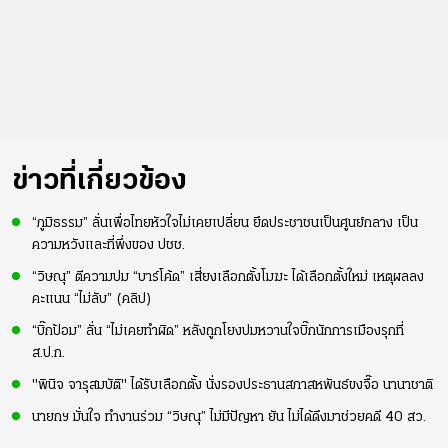
ข่าวที่เกี่ยวข้อง
“ภูมิธรรม” ลั่นเพื่อไทยหัวใจไม่เคยเปลี่ยน ยึดประชาชนเป็นศูนย์กลาง เป็น
ความหวังและที่พึ่งของ ปชช.
“วิษณุ” ตีความปม “บาร์โค้ด” เสี่ยงเลือกตั้งโมฆะ ได้เลือกตั้งใหม่ เหตุผลลง
คะแนน “ไม่ลับ” (คลิป)
“บิ๊กป้อม” ลั่น “ไม่เคยทำผิด” หลังถูกโยงปมหวานใจบิ๊กนักการเมืองรุกที่
ส.ป.ก.
"พินิจ จารุสมบัติ" ได้รับเลือกตั้ง นั่งรองประธานสภาสหพันธ์ขงจื๊อ นานาชาติ
นายกฯ มั่นใจ ทำงานร่วม “วิษณุ” ไม่มีปัญหา ยัน ไม่ได้ดึงมาช่วยคดี 40 สว.