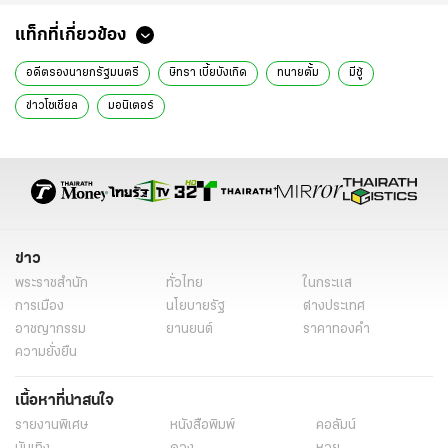
แท็กที่เกี่ยวข้อง
อดีตรองนายกรัฐมนตรี
ษิทรา เบี้ยบังเกิด
ทนายตั้ม
มีชู้
ข่าวโซเชียล
มอนิเตอร์
ข่าว
พระราชสำนัก
ทั่วไทย
ในกระแส
การเมือง
นโยบายรัฐ
ต่างประเทศ
อาชญากรรม
ยานยนต์
ราคาทองคำ
ความยั่งยืน
เนื้อหาที่น่าสนใจ
รายงานพิเศษ
หนังสือพิมพ์
คอลัมน์