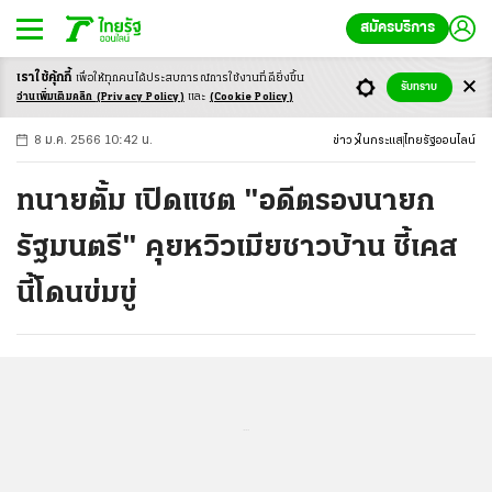
สมัครบริการ
เราใช้คุ้กกี้
เพื่อให้ทุกคนได้ประสบ
การณ์การใช้งานที่ดียิ่งขึ้น
+
ก
ก
-ก
รับทราบ
อ่านเพิ่มเติมคลิก
(Privacy Policy)
และ
(Cookie Policy)
8 ม.ค. 2566 10:42 น.
ข่าว
ในกระแส
ไทยรัฐออนไลน์
ทนายตั้ม เปิดแชต "อดีตรองนายก
รัฐมนตรี" คุยหวิวเมียชาวบ้าน ชี้เคส
นี้โดนข่มขู่
...