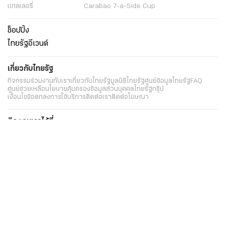
แกลเลอรี่
Carabao 7-a-Side Cup
ช็อปปิ้ง
ไทยรัฐอีเวนต์
เกี่ยวกับไทยรัฐ
กิจกรรม
ร่วมงานกับเรา
เกี่ยวกับไทยรัฐ
มูลนิธิไทยรัฐ
ศูนย์ข้อมูลไทยรัฐ
FAQ
ศูนย์ช่วยเหลือ
นโยบายคุ้มครองข้อมูลส่วนบุคคลไทยรัฐกรุ๊ป
เงื่อนไขข้อตกลงการใช้บริการ
ติดต่อเรา
ติดต่อโฆษณา
ติดตามเราได้ที่
Application
My THAIRATH