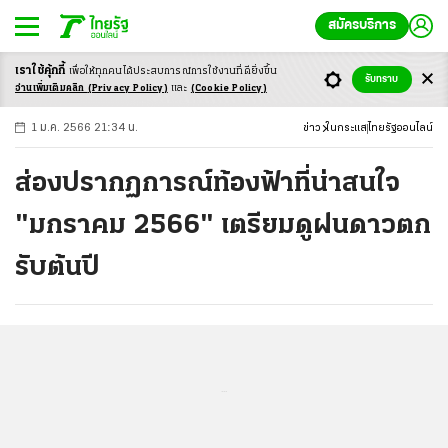
สมัครบริการ
เราใช้คุ้กกี้
เพื่อให้ทุกคนได้ประสบ
การณ์การใช้งานที่ดียิ่งขึ้น
+
ก
ก
-ก
รับทราบ
อ่านเพิ่มเติมคลิก
(Privacy Policy)
และ
(Cookie Policy)
1 ม.ค. 2566 21:34 น.
ข่าว
ในกระแส
ไทยรัฐออนไลน์
ส่องปรากฏการณ์ท้องฟ้าที่น่าสนใจ
"มกราคม 2566" เตรียมดูฝนดาวตก
รับต้นปี
...