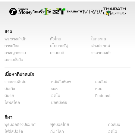
ข่าว
พระราชสำนัก
ทั่วไทย
ในกระแส
การเมือง
นโยบายรัฐ
ต่างประเทศ
อาชญากรรม
ยานยนต์
ราคาทองคำ
ความยั่งยืน
เนื้อหาที่น่าสนใจ
รายงานพิเศษ
หนังสือพิมพ์
คอลัมน์
บันเทิง
ดวง
หวย
นิยาย
วิดีโอ
Podcast
ไลฟ์สไตล์
มัลติมีเดีย
กีฬา
ฟุตบอลต่่างประเทศ
ฟุตบอลไทย
คอลัมน์
ไฟต์สปอร์ต
กีฬาโลก
วิดีโอ