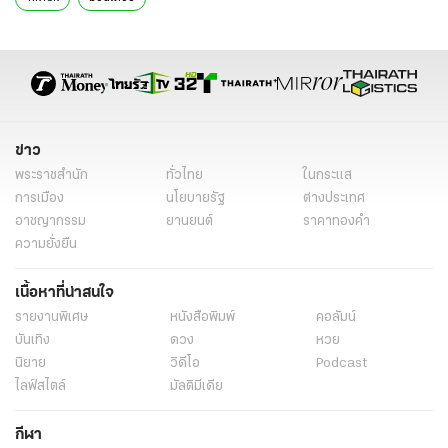
ข่าว
พระราชสำนัก
ทั่วไทย
ในกระแส
การเมือง
นโยบายรัฐ
ต่างประเทศ
อาชญากรรม
ยานยนต์
ราคาทองคำ
ความยั่งยืน
เนื้อหาที่น่าสนใจ
รายงานพิเศษ
หนังสือพิมพ์
คอลัมน์
บันเทิง
ดวง
หวย
นิยาย
วิดีโอ
Podcast
ไลฟ์สไตล์
มัลติมีเดีย
กีฬา