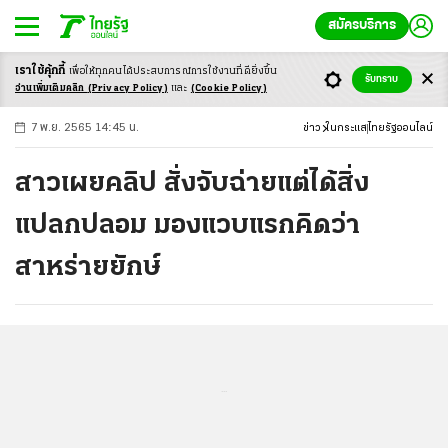
สมัครบริการ
เราใช้คุ้กกี้
เพื่อให้ทุกคนได้ประสบ
การณ์การใช้งานที่ดียิ่งขึ้น
+
ก
ก
-ก
รับทราบ
อ่านเพิ่มเติมคลิก
(Privacy Policy)
และ
(Cookie Policy)
7 พ.ย. 2565 14:45 น.
ข่าว
ในกระแส
ไทยรัฐออนไลน์
สาวเผยคลิป สั่งจับฉ่ายแต่ได้สิ่ง
แปลกปลอม มองแวบแรกคิดว่า
สาหร่ายยักษ์
...