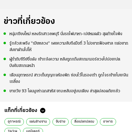
ข่าวที่เกี่ยวข้อง
หนุ่มเชียงใหม่ หลงรักสาวลพบุรี นั่งรถไฟมาหา-เปย์หมดตัว สุดท้ายใจพัง
รู้แล้วสะพรึง "เมียหลวง" เผยความลับถึงมือที่ 3 ไม่อยากฟ้องศาล แต่อยาก
ส่งยาต้านไปให้
ผู้กำกับซีรีย์ชื่อดัง เข้าแจ้งความ หลังถูกแก๊งสแกมเมอร์ลวงไปปอยเปต
บังคับสแกนหน้า
เตือนอุทาหรณ์ สาวเก็บกุญแจห้องพัก ซ่อนไว้ในรองเท้า ถูกโจรเข้าขโมยเงิน
เกลี้ยง
ยายวัย 93 โดนงูเห่าฉกสาหัส ขณะหลับอยู่บนเตียง ล่าสุดปลอดภัยแล้ว
แท็กที่เกี่ยวข้อง
อุทาหรณ์
แผ่นล้างจาน
จับฉ่าย
สิ่งแปลกปลอม
อาหาร
TikTok
มอนิเตอร์