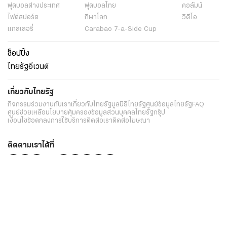
ฟุตบอลต่่างประเทศ
ฟุตบอลไทย
คอลัมน์
ไฟต์สปอร์ต
กีฬาโลก
วิดีโอ
แกลเลอรี่
Carabao 7-a-Side Cup
ช็อปปิ้ง
ไทยรัฐอีเวนต์
เกี่ยวกับไทยรัฐ
กิจกรรม
ร่วมงานกับเรา
เกี่ยวกับไทยรัฐ
มูลนิธิไทยรัฐ
ศูนย์ข้อมูลไทยรัฐ
FAQ
ศูนย์ช่วยเหลือ
นโยบายคุ้มครองข้อมูลส่วนบุคคลไทยรัฐกรุ๊ป
เงื่อนไขข้อตกลงการใช้บริการ
ติดต่อเรา
ติดต่อโฆษณา
ติดตามเราได้ที่
Application
My THAIRATH