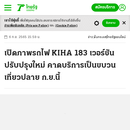
สมัครบริการ
เราใช้คุ้กกี้
เพื่อให้ทุกคนได้ประสบ
การณ์การใช้งานที่ดียิ่งขึ้น
+
ก
ก
-ก
รับทราบ
อ่านเพิ่มเติมคลิก
(Privacy Policy)
และ
(Cookie Policy)
6 ก.ย. 2565 15:59 น.
ข่าว
ในกระแส
ไทยรัฐออนไลน์
เปิดภาพรถไฟ KIHA 183 เวอร์ชัน
ปรับปรุงใหม่ คาดบริการเป็นขบวน
เที่ยวปลาย ก.ย.นี้
...