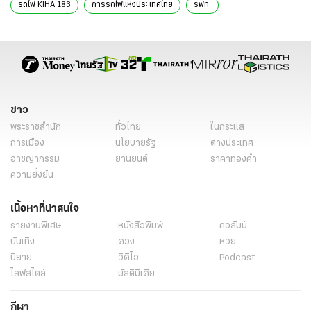
ไทยแล้ว
"คารม" เผย รฟท. เปิดจองตั๋วรถไฟญี่ปุ่น 4 เส้นทาง ต้อนรับเดือนแห่งความ
รัก ก.พ.
คมนาคม ดันที่ดิน รฟท. ย่านศิริราช 22 ไร่ ปั้นศูนย์สุขภาพ ตั้งเป้าเปิดประมูล
สิ้นปี 2569
“เสรีพิศุทธ์” ประกาศเดินหน้าเก็บพยานหลักฐานคดีเขากระโดง เพิ่มเติม
เคลียร์กองขยะ หลังชาวญี่ปุ่นแชร์ภาพ รถไฟ KIHA 183 วิ่งผ่านย่าน
พญาไท
แท็กที่เกี่ยวข้อง
รถไฟ Kiha 183
รถไฟดีเซลราง KIHA 183
KIHA 183
รถไฟ KIHA 183
การรถไฟแห่งประเทศไทย
รฟท.