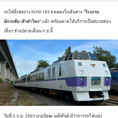
รถไฟดีเซลราง KIHA 183 ทดลองวิ่งเส้นทาง
"โรงงาน
มักกะสัน-หัวลำโพง"
แล้ว พร้อมคาดให้บริการเป็นขบวนท่อง
เที่ยว ช่วงปลายเดือน ก.ย.นี้
วันที่ 6 ก.ย. 2565 นายนิรุฒ มณีพันธ์ ผู้ว่าการรถไฟแห่ง