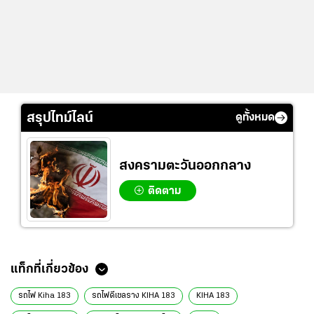
สรุปไทม์ไลน์
ดูทั้งหมด
สงครามตะวันออกกลาง
ติดตาม
ข่าวที่เกี่ยวข้อง
เปิดภาพ "ขบวนรถไฟ Kiha 183" จาก JR Hokkaido จำนวน 17 คัน ถึง