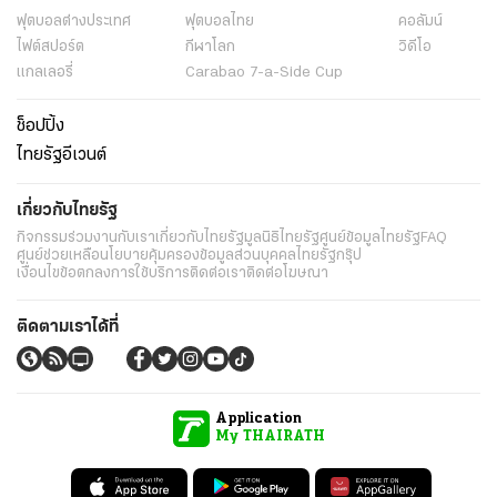
ข่าว
พระราชสำนัก
ทั่วไทย
ในกระแส
การเมือง
นโยบายรัฐ
ต่างประเทศ
อาชญากรรม
ยานยนต์
ราคาทองคำ
ความยั่งยืน
เนื้อหาที่น่าสนใจ
รายงานพิเศษ
หนังสือพิมพ์
คอลัมน์
บันเทิง
ดวง
หวย
นิยาย
วิดีโอ
Podcast
ไลฟ์สไตล์
มัลติมีเดีย
กีฬา
ฟุตบอลต่่างประเทศ
ฟุตบอลไทย
คอลัมน์
ไฟต์สปอร์ต
กีฬาโลก
วิดีโอ
แกลเลอรี่
Carabao 7-a-Side Cup