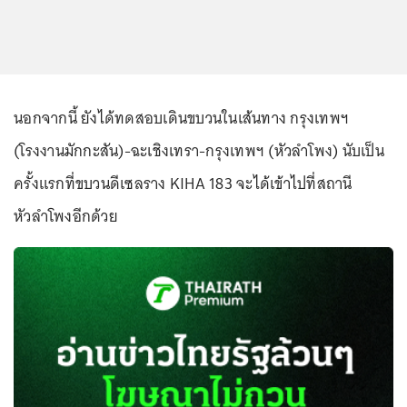
นอกจากนี้ ยังได้ทดสอบเดินขบวนในเส้นทาง กรุงเทพฯ
(โรงงานมักกะสัน)-ฉะเชิงเทรา-กรุงเทพฯ (หัวลำโพง) นับเป็น
ครั้งแรกที่ขบวนดีเซลราง KIHA 183 จะได้เข้าไปที่สถานี
หัวลำโพงอีกด้วย