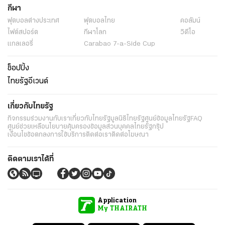
กีฬา
ฟุตบอลต่่างประเทศ
ฟุตบอลไทย
คอลัมน์
ไฟต์สปอร์ต
กีฬาโลก
วิดีโอ
แกลเลอรี่
Carabao 7-a-Side Cup
ช็อปปิ้ง
ไทยรัฐอีเวนต์
เกี่ยวกับไทยรัฐ
กิจกรรม
ร่วมงานกับเรา
เกี่ยวกับไทยรัฐ
มูลนิธิไทยรัฐ
ศูนย์ข้อมูลไทยรัฐ
FAQ
ศูนย์ช่วยเหลือ
นโยบายคุ้มครองข้อมูลส่วนบุคคลไทยรัฐกรุ๊ป
เงื่อนไขข้อตกลงการใช้บริการ
ติดต่อเรา
ติดต่อโฆษณา
ติดตามเราได้ที่
Application
My THAIRATH