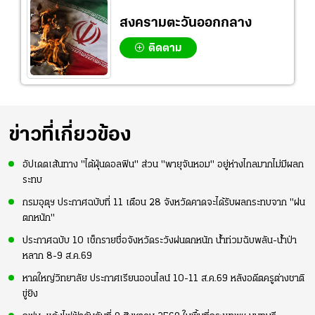
สงครามตะวันออกกลาง
ติดตาม
ข่าวที่เกี่ยวข้อง
อัปเดตเส้นทาง "ไต้ฝุ่นดอลฟิน" ส่วน "พายุจันหอม" อยู่ห่างไกลมากไม่มีผลก
ระทบ
กรมอุตุฯ ประกาศฉบับที่ 11 เตือน 28 จังหวัดคาดจะได้รับผลกระทบจาก "ฝน
ตกหนัก"
ประกาศฉบับ 10 เช็กรายชื่อจังหวัดระวังฝนตกหนัก น้ำท่วมฉับพลัน-น้ำป่า
หลาก 8-9 ส.ค.69
หาดใหญ่วิทยาลัย ประกาศเรียนออนไลน์ 10-11 ส.ค.69 หลังอดีตครูต่างชาติ
ขู่ยิง