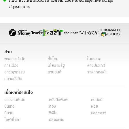
กฟน. แจ้งไฟฟ้าดับวันที่ 9 สิงหาคม 2569 ในพื้นที่กรุงเทพฯ นนทบุรี
สมุทรปราการ
ข่าว
พระราชสำนัก
ทั่วไทย
ในกระแส
การเมือง
นโยบายรัฐ
ต่างประเทศ
อาชญากรรม
ยานยนต์
ราคาทองคำ
ความยั่งยืน
เนื้อหาที่น่าสนใจ
รายงานพิเศษ
หนังสือพิมพ์
คอลัมน์
บันเทิง
ดวง
หวย
นิยาย
วิดีโอ
Podcast
ไลฟ์สไตล์
มัลติมีเดีย