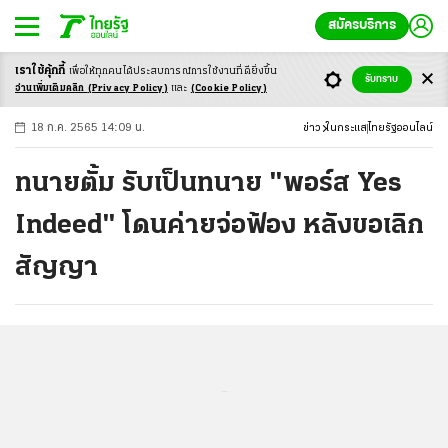
สมัครบริการ
เราใช้คุ้กกี้
เพื่อให้ทุกคนได้ประสบ
การณ์การใช้งานที่ดียิ่งขึ้น
+
ก
ก
-ก
รับทราบ
อ่านเพิ่มเติมคลิก
(Privacy Policy)
และ
(Cookie Policy)
18 ก.ค. 2565 14:09 น.
ข่าว
ในกระแส
ไทยรัฐออนไลน์
ทนายตั้ม รับเป็นทนาย "พอร์ส Yes
Indeed" โดนค่ายจ่อฟ้อง หลังขอเลิก
สัญญา
...