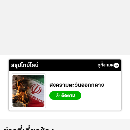
...
สรุปไทม์ไลน์
ดูทั้งหมด
สงครามตะวันออกกลาง
ติดตาม