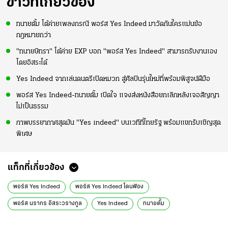
ข่าวที่เกี่ยวข้อง
ทนายตั้ม โต้ค่ายเพลงกรณี พอร์ส Yes Indeed มาวัดกันใครแม่นข้อ
กฎหมายกว่า
"ทนายษิทรา" โต้ค่าย EXP บอก "พอร์ส Yes Indeed" สามารถรับงานเอง
โดยอิสระได้
Yes Indeed จากเล่นดนตรีเปิดหมวก สู่ศิลปินรุ่นใหม่ที่พร้อมพิสูจน์ฝีมือ
พอร์ส Yes Indeed-ทนายตั้ม เปิดใจ แจงส่งหนังสือยกเลิกหลังเจอสัญญา
ไม่เป็นธรรม
ภาพบรรยากาศสุดมัน "Yes indeed" บนเวทีที่ไทยรัฐ พร้อมแขกรับเชิญสุด
พิเศษ
แท็กที่เกี่ยวข้อง
พอร์ส Yes Indeed
พอร์ส Yes Indeed โดนฟ้อง
พอร์ส นรากร อิสระวรางกูล
Yes Indeed
ทนายตั้ม
ษิทรา เบี้ยบังเกิด
มอนิเตอร์
ข่าววันนี้