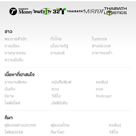
ข่าว
พระราชสำนัก
ทั่วไทย
ในกระแส
การเมือง
นโยบายรัฐ
ต่างประเทศ
อาชญากรรม
ยานยนต์
ราคาทองคำ
ความยั่งยืน
เนื้อหาที่น่าสนใจ
รายงานพิเศษ
หนังสือพิมพ์
คอลัมน์
บันเทิง
ดวง
หวย
นิยาย
วิดีโอ
Podcast
ไลฟ์สไตล์
มัลติมีเดีย
กีฬา
ฟุตบอลต่่างประเทศ
ฟุตบอลไทย
คอลัมน์
ไฟต์สปอร์ต
กีฬาโลก
วิดีโอ