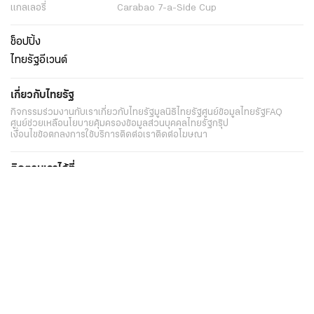
แกลเลอรี่
Carabao 7-a-Side Cup
ช็อปปิ้ง
ไทยรัฐอีเวนต์
เกี่ยวกับไทยรัฐ
กิจกรรม
ร่วมงานกับเรา
เกี่ยวกับไทยรัฐ
มูลนิธิไทยรัฐ
ศูนย์ข้อมูลไทยรัฐ
FAQ
ศูนย์ช่วยเหลือ
นโยบายคุ้มครองข้อมูลส่วนบุคคลไทยรัฐกรุ๊ป
เงื่อนไขข้อตกลงการใช้บริการ
ติดต่อเรา
ติดต่อโฆษณา
ติดตามเราได้ที่
Application
My THAIRATH