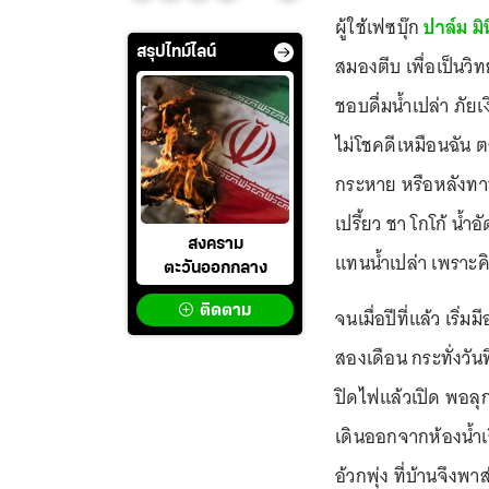
ผู้ใช้เฟซบุ๊ก
ปาล์ม มิน
สรุปไทม์ไลน์
สมองตีบ เพื่อเป็นวิ
ชอบดื่มน้ำเปล่า ภัย
ไม่โชคดีเหมือนฉัน ต
กระหาย หรือหลังทาน
เปรี้ยว ชา โกโก้ น้ำอั
สงคราม
แทนน้ำเปล่า เพราะคิด
ตะวันออกกลาง
ติดตาม
จนเมื่อปีที่แล้ว เริ
สองเดือน กระทั่งวันท
ปิดไฟแล้วเปิด พอลุกขึ
เดินออกจากห้องน้ำเร
อ้วกพุ่ง ที่บ้านจึง