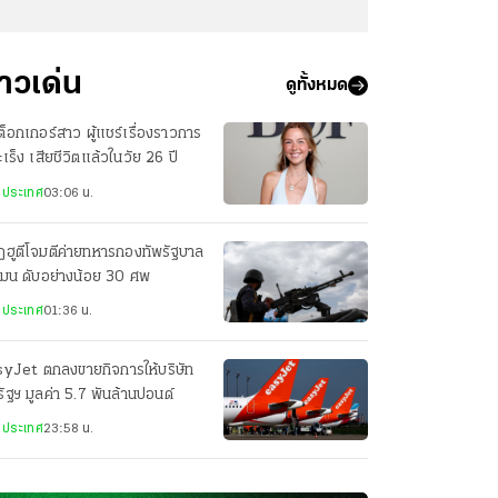
่าวเด่น
ดูทั้งหมด
กต็อกเกอร์สาว ผู้แชร์เรื่องราวการ
มะเร็ง เสียชีวิตแล้วในวัย 26 ปี
งประเทศ
03:06 น.
ฮูตีโจมตีค่ายทหารกองทัพรัฐบาล
เมน ดับอย่างน้อย 30 ศพ
งประเทศ
01:36 น.
syJet ตกลงขายกิจการให้บริษัท
ัฐฯ มูลค่า 5.7 พันล้านปอนด์
งประเทศ
23:58 น.