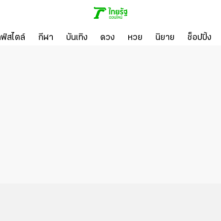
ลฟ์สไตล์
กีฬา
บันเทิง
ดวง
หวย
นิยาย
ช็อปปิ้ง