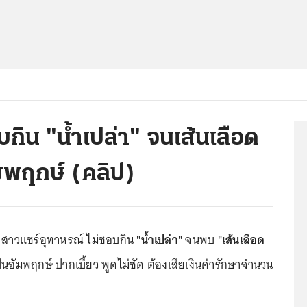
กิน "น้ำเปล่า" จนเส้นเลือด
มพฤกษ์ (คลิป)
าย สาวแชร์อุทาหรณ์ ไม่ชอบกิน
"น้ำเปล่า"
จนพบ
"เส้นเลือด
นอัมพฤกษ์ ปากเบี้ยว พูดไม่ชัด ต้องเสียเงินค่ารักษาจำนวน