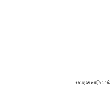
ขอบคุณเฟซบุ๊ก ปาล์ม