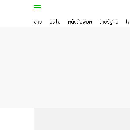
ข่าว
วิดีโอ
หนังสือพิมพ์
ไทยรัฐทีวี
ไ