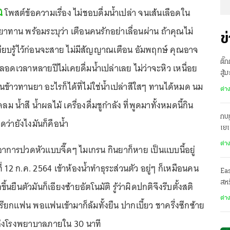
ิ
โพสต์ข้อความเรื่อง ไม่ชอบดื่มน้ำเปล่า จนเส้นเลือดใน
ทยาทาน พร้อมระบุว่า เตือนคนรักอย่าเลื่อนผ่าน ถ้าคุณไม่
ข
เงียบรู้ไว้ก่อนจะสาย ไม่มีสัญญาณเตือน อัมพฤกษ์ คุณอาจ
ติ๊
ลอดเวลาหลายปีไม่เคยดื่มน้ำเปล่าเลย ไม่ว่าจะหิว เหนื่อย
สู้
ข้าวทานยา อะไรก็ได้ที่ไม่ใช่น้ำเปล่าสีใสๆ ทานได้หมด นม
ต่า
ดลม น้ำสี น้ำผลไม้ เครื่องดื่มชูกำลัง ที่พูดมาทั้งหมดนี้กิน
กบฏ
ว่ายังไงมันก็คือน้ำ
เย
ต่า
่มมีอาการปวดหัวแบบจี๊ดๆ ไมเกรน กินยาก็หาย เป็นแบบนี้อยู่
ี่ 12 ก.ค. 2564 เข้าห้องน้ำทำธุระส่วนตัว อยู่ๆ ก็เหมือนคน
Ea
สหร
้นยืนตัวมันก็เอียงซ้ายอัตโนมัติ รู้ว่าผิดปกติจึงรีบตั้งสติ
ต่า
ียกแฟน พอแฟนเข้ามาก็ล้มทั้งยืน ปากเบี้ยว ชาครึ่งซีกซ้าย
พาส่งโรงพยาบาลภายใน 30 นาที