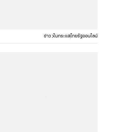
ข่าว
ในกระแส
ไทยรัฐออนไลน์
...