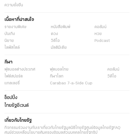
ความยั่งยืน
เนื้อหาที่น่าสนใจ
รายงานพิเศษ
หนังสือพิมพ์
คอลัมน์
บันเทิง
ดวง
หวย
นิยาย
วิดีโอ
Podcast
ไลฟ์สไตล์
มัลติมีเดีย
กีฬา
ฟุตบอลต่่างประเทศ
ฟุตบอลไทย
คอลัมน์
ไฟต์สปอร์ต
กีฬาโลก
วิดีโอ
แกลเลอรี่
Carabao 7-a-Side Cup
ช็อปปิ้ง
ไทยรัฐอีเวนต์
เกี่ยวกับไทยรัฐ
กิจกรรม
ร่วมงานกับเรา
เกี่ยวกับไทยรัฐ
มูลนิธิไทยรัฐ
ศูนย์ข้อมูลไทยรัฐ
FAQ
ศูนย์ช่วยเหลือ
นโยบายคุ้มครองข้อมูลส่วนบุคคลไทยรัฐกรุ๊ป