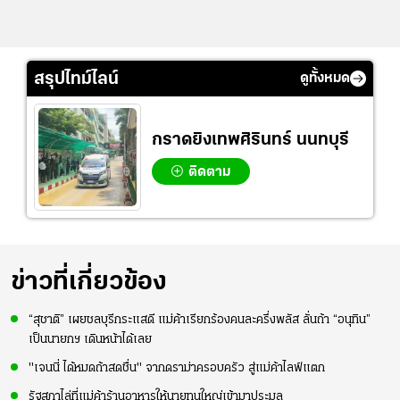
สรุปไทม์ไลน์
ดูทั้งหมด
กราดยิงเทพศิรินทร์ นนทบุรี
ติดตาม
ข่าวที่เกี่ยวข้อง
“สุชาติ” เผยชลบุรีกระแสดี แม่ค้าเรียกร้องคนละครึ่งพลัส ลั่นถ้า “อนุทิน”
เป็นนายกฯ เดินหน้าได้เลย
"เจนนี่ ได้หมดถ้าสดชื่น" จากดราม่าครอบครัว สู่แม่ค้าไลฟ์แตก
รัฐสภาไล่ที่แม่ค้าร้านอาหารให้นายทุนใหญ่เข้ามาประมูล