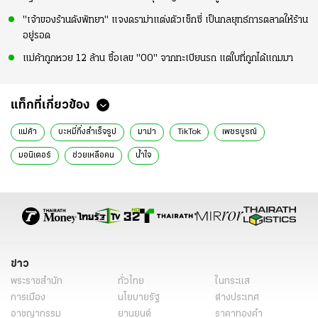
"เจ้าของร้านดังพัทยา" แจงดราม่าแต่งตัวเซ็กซี่ เป็นกลยุทธ์การตลาดให้ร้าน
อยู่รอด
แม่ค้าถูกหวย 12 ล้าน ซื้อเลข "00" จากทะเบียนรถ แต่ใบที่ถูกได้แถมมา
แท็กที่เกี่ยวข้อง
แม่ค้า
บะหมี่กึ่งสำเร็จรูป
มาม่า
TikTok
เพชรบูรณ์
มอนิเตอร์
ช่วยเหลือคน
น้ำใจ
ข่าว
พระราชสำนัก
ทั่วไทย
ในกระแส
การเมือง
นโยบายรัฐ
ต่างประเทศ
อาชญากรรม
ยานยนต์
ราคาทองคำ