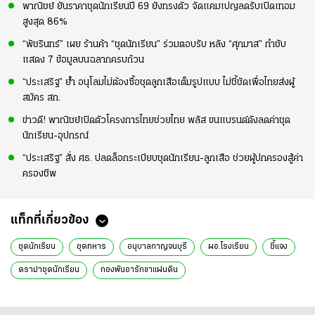
พาณิชย์ ยันราคาชุดนักเรียนปี 69 ยังทรงตัว จัดแคมเปญลดรับเปิดเทอม
สูงสุด 86%
“พัชรินทร์” เผย ร้านค้า “ชุดนักเรียน” ร่วมตอบรับ หลัง “ศุภมาส” กำชับ
แสดง 7 ข้อมูลบนฉลากครบถ้วน
“ประเสริฐ” ย้ำ อนุโลมไม่ต้องซื้อชุดลูกเสือเต็มรูปแบบ ไม่ชี้ชัดเพื่อไทยส่งผู้
สมัคร สก.
ข่าวดี! พาณิชย์เปิดตัวโครงการไทยช่วยไทย พลัส ขนแบรนด์ดังลดค่าชุด
นักเรียน-อุปกรณ์
“ประเสริฐ” สั่ง ศธ. ปลดล็อกระเบียบชุดนักเรียน-ลูกเสือ ช่วยผู้ปกครองสู้ค่า
ครองชีพ
แท็กที่เกี่ยวข้อง
ชุดนักเรียน
ชุดทหาร
อนุบาลกาญจนบุรี
ผอ.โรงเรียน
ชี้แจง
ดราม่าชุดนักเรียน
กองพันอารักขาแผ่นดิน