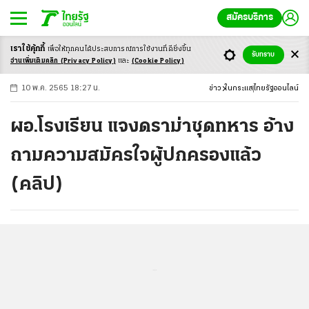
สมัครบริการ
เราใช้คุ้กกี้
เพื่อให้ทุกคนได้ประสบ
การณ์การใช้งานที่ดียิ่งขึ้น
+
ก
ก
-ก
รับทราบ
อ่านเพิ่มเติมคลิก
(Privacy Policy)
และ
(Cookie Policy)
10 พ.ค. 2565 18:27 น.
ข่าว
ในกระแส
ไทยรัฐออนไลน์
ผอ.โรงเรียน แจงดราม่าชุดทหาร อ้าง
ถามความสมัครใจผู้ปกครองแล้ว
(คลิป)
...