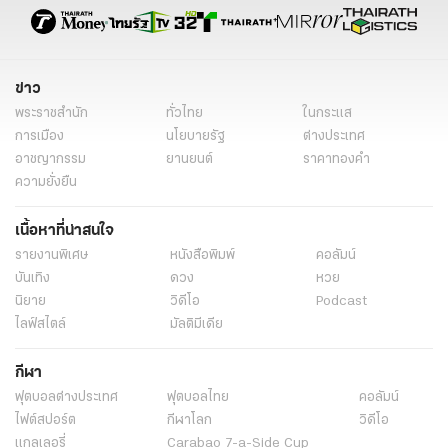
ข่าว
พระราชสำนัก
ทั่วไทย
ในกระแส
การเมือง
นโยบายรัฐ
ต่างประเทศ
อาชญากรรม
ยานยนต์
ราคาทองคำ
ความยั่งยืน
เนื้อหาที่น่าสนใจ
รายงานพิเศษ
หนังสือพิมพ์
คอลัมน์
บันเทิง
ดวง
หวย
นิยาย
วิดีโอ
Podcast
ไลฟ์สไตล์
มัลติมีเดีย
กีฬา
ฟุตบอลต่่างประเทศ
ฟุตบอลไทย
คอลัมน์
ไฟต์สปอร์ต
กีฬาโลก
วิดีโอ
แกลเลอรี่
Carabao 7-a-Side Cup