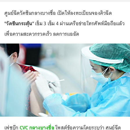
ศูนย์ฉีดวัคซีนกลางบางซื่อ เปิดให้ลงทะเบียนจองคิวฉีด
"วัคซีนกระตุ้น"
เข็ม 3 เข็ม 4 ผ่านเครือข่ายโทรศัพท์มือถือแล้ว
เพื่อความสะดวกรวดเร็ว ลดการแออัด
เฟซบุ๊ก
CVC กลางบางซื่อ
โพสต์ข้อความโดยระบุว่า ศูนย์ฉีด