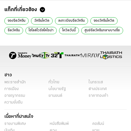
แท็กที่เกี่ยวข้อง
จองฉีดวัคซีน
วัคซีนโควิด
ลงทะเบียนฉีดวัคซีน
จองวัคซีนโควิด
ฉีดวัคซีน
ไฮไลต์ไวรัสโคโรน่า
โควิดวันนี้
ศูนย์ฉีดวัคซีนกลางบางซื่อ
CVC กลางบางซื่อ
วัคซีนเข็ม 3
ข่าว
พระราชสำนัก
ทั่วไทย
ในกระแส
การเมือง
นโยบายรัฐ
ต่างประเทศ
อาชญากรรม
ยานยนต์
ราคาทองคำ
ความยั่งยืน
เนื้อหาที่น่าสนใจ
รายงานพิเศษ
หนังสือพิมพ์
คอลัมน์
บันเทิง
ดวง
หวย