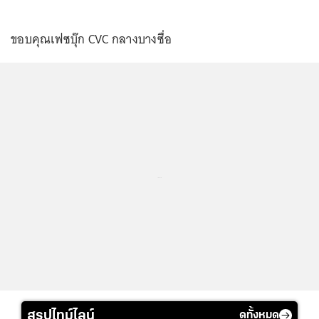
ขอบคุณเฟซบุ๊ก CVC กลางบางซื่อ
...
สรุปไทม์ไลน์
ดูทั้งหมด