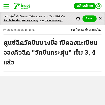
สมัครบริการ
เราใช้คุ้กกี้
เพื่อให้ทุกคนได้ประสบ
การณ์การใช้งานที่ดียิ่งขึ้น
+
ก
ก
-ก
รับทราบ
อ่านเพิ่มเติมคลิก
(Privacy Policy)
และ
(Cookie Policy)
28 เม.ย. 2565 16:16 น.
ข่าว
ในกระแส
ไทยรัฐออนไลน์
ศูนย์ฉีดวัคซีนบางซื่อ เปิดลงทะเบียน
จองคิวฉีด "วัคซีนกระตุ้น" เข็ม 3, 4
แล้ว
...