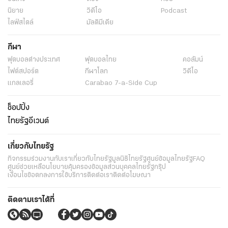
นิยาย
วิดีโอ
Podcast
ไลฟ์สไตล์
มัลติมีเดีย
กีฬา
ฟุตบอลต่่างประเทศ
ฟุตบอลไทย
คอลัมน์
ไฟต์สปอร์ต
กีฬาโลก
วิดีโอ
แกลเลอรี่
Carabao 7-a-Side Cup
ช็อปปิ้ง
ไทยรัฐอีเวนต์
เกี่ยวกับไทยรัฐ
กิจกรรม
ร่วมงานกับเรา
เกี่ยวกับไทยรัฐ
มูลนิธิไทยรัฐ
ศูนย์ข้อมูลไทยรัฐ
FAQ
ศูนย์ช่วยเหลือ
นโยบายคุ้มครองข้อมูลส่วนบุคคลไทยรัฐกรุ๊ป
เงื่อนไขข้อตกลงการใช้บริการ
ติดต่อเรา
ติดต่อโฆษณา
ติดตามเราได้ที่