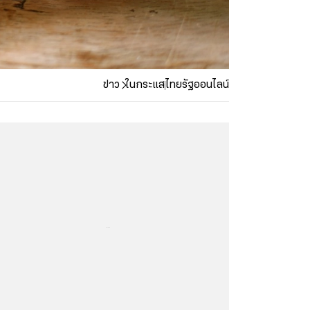
ข่าว
ในกระแส
ไทยรัฐออนไลน์
...