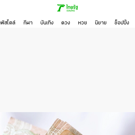
ลฟ์สไตล์
กีฬา
บันเทิง
ดวง
หวย
นิยาย
ช็อปปิ้ง