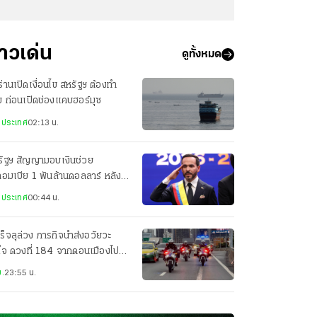
่าวเด่น
ดูทั้งหมด
ร่านเปิดเงื่อนไข สหรัฐฯ ต้องทำ
 ก่อนเปิดช่องแคบฮอร์มุซ
งประเทศ
02:13 น.
รัฐฯ สัญญามอบเงินช่วย
อมเบีย 1 พันล้านดอลลาร์ หลัง
น.สาบานตน
งประเทศ
00:44 น.
ร็จลุล่วง ภารกิจนำส่งอวัยวะ
ใจ ดวงที่ 184 จากดอนเมืองไป
ศิริราช เพียง 22 นาที
.
23:55 น.