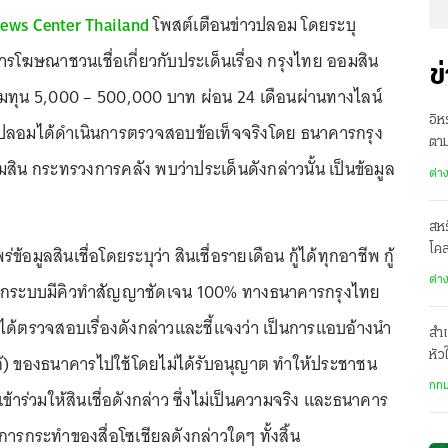
ews Center Thailand
โพสต์เตือนข่าวปลอม โดยระบุ
การโฆษณาชวนเชื่อเกี่ยวกับประเด็นเรื่อง กรุงไทย ออมสิน
ข
้เพิ่มทุน 5,000 – 500,000 บาท ผ่อน 24 เดือนผ่านทางไลน์
อิห
วปลอมได้ดำเนินการตรวจสอบข้อเท็จจริงโดย ธนาคารกรุง
ตาม
น กระทรวงการคลัง พบว่าประเด็นดังกล่าวนั้น เป็นข้อมูล
ต่า
สห
ข้อมูลสินเชื่อโดยระบุว่า สินเชื่อรายเดือน กู้ได้ทุกอาชีพ กู้
โคล
ปธ
ต่า
อนอกระบบมีคิวทำสัญญาชัดเจน 100% ทางธนาคารกรุงไทย
้ตรวจสอบเรื่องดังกล่าวและชี้แจงว่า เป็นการแอบอ้างนำ
สำเ
หัว
ก้) ของธนาคารไปใช้โดยไม่ได้รับอนุญาต ทำให้ประชาชน
รพ.
กทม
ข้าร่วมให้สินเชื่อดังกล่าว ซึ่งไม่เป็นความจริง และธนาคาร
ับการกระทำของสื่อโซเชียลดังกล่าวใดๆ ทั้งสิ้น