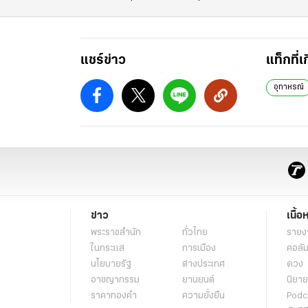
แชร์ข่าว
แท็กที่เ
อุทาหรณ์
ข่าว
เนื้อ
พระราชสำนัก
ทั่วไทย
รายง
ในกระแส
การเมือง
คอลัม
นโยบายรัฐ
ต่างประเทศ
ดวง
อาชญากรรม
ยานยนต์
นิยาย
ราคาทองคำ
ความยั่งยืน
Podc