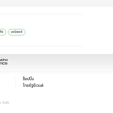
ภัย
มอนิเตอร์
ช็อปปิ้ง
ไทยรัฐอีเวนต์
a-Side