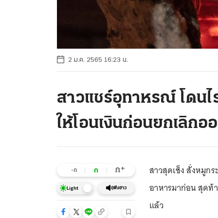
2 ม.ค. 2565 16:23 น.
สาวแชร์อุทาหรณ์ โดนไ
ให้โอนเงินก่อนยกเลิกออ
สาวสุดเซ็ง สั่งหมูก
+
ก
ก
-ก
อาหารมาก่อน สุดท้ายก
ฟังข่าว
Light
แล้ว