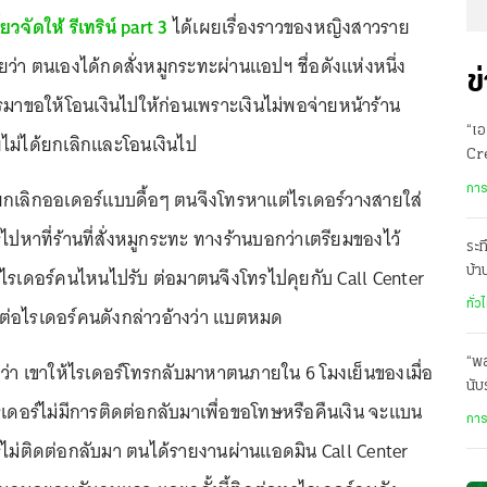
ยวจัดให้ รีเทริน์ part 3
ได้เผยเรื่องราวของหญิงสาวราย
ัยว่า ตนเองได้กดสั่งหมูกระทะผ่านแอปฯ ชื่อดังแห่งหนึ่ง
ข
รมาขอให้โอนเงินไปให้ก่อนเพราะเงินไม่พอจ่ายหน้าร้าน
“เอ
ไม่ได้ยกเลิกและโอนเงินไป
Cre
ดัน
การ
ยกเลิกออเดอร์แบบดื้อๆ ตนจึงโทรหาแต่ไรเดอร์วางสายใส่
ไปหาที่ร้านที่สั่งหมูกระทะ ทางร้านบอกว่าเตรียมของไว้
ระท
มีไรเดอร์คนไหนไปรับ ต่อมาตนจึงโทรไปคุยกับ Call Center
บ้
นร.
ทั่ว
ดต่อไรเดอร์คนดังกล่าวอ้างว่า แบตหมด
“พล
ีกว่า เขาให้ไรเดอร์โทรกลับมาหาตนภายใน 6 โมงเย็นของเมื่อ
นับ
วไรเดอร์ไม่มีการติดต่อกลับมาเพื่อขอโทษหรือคืนเงิน จะแบน
การ
ร์ไม่ติดต่อกลับมา ตนได้รายงานผ่านแอดมิน Call Center