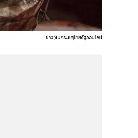
ข่าว
ในกระแส
ไทยรัฐออนไลน์
...