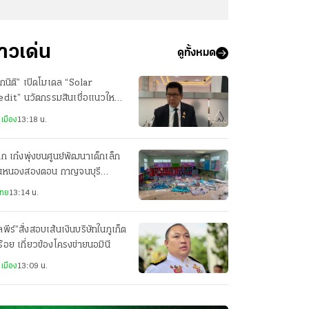
่าวเด่น
ดูทั้งหมด
กนิติ” เปิดโมเดล “Solar
dit” นวัตกรรมสินเชื่อแนวใหม่
ติดตั้งโซลาร์เซลล์ ลดภาระค่าไฟ
เมือง
13:18 น.
ึก เก๋งพุ่งชนศูนย์พัฒนาเด็กเล็ก
านหนองสองตอน กาญจนบุรี
เจ็บกว่า 10 ราย
ไทย
13:14 น.
พีร์”สั่งสอบเส้นเงินบริษัทในภูเก็ต
ร้อย เกี่ยวข้องโครงข่ายนอมินี
เมือง
13:09 น.