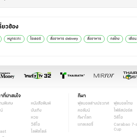
กี่ยวข้อง
หมูกระทะ
ไรเดอร์
สั่งอาหาร delivery
สั่งอาหาร
กลโกง
เตือน
หาที่น่าสนใจ
กีฬา
านพิเศษ
หนังสือพิมพ์
ฟุตบอลต่่างประเทศ
ฟุตบอลไทย
น์
บันเทิง
คอลัมน์
ไฟต์สปอร์ต
หวย
กีฬาโลก
วิดีโอ
วิดีโอ
แกลเลอรี่
Carabao 7-
Cup
ast
ไลฟ์สไตล์