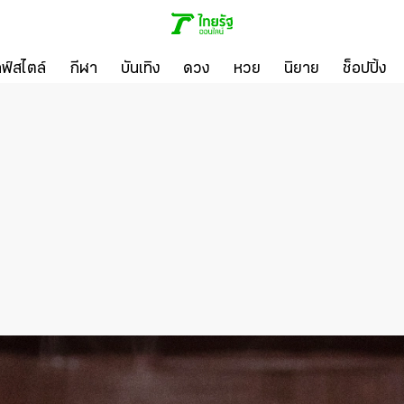
ลฟ์สไตล์
กีฬา
บันเทิง
ดวง
หวย
นิยาย
ช็อปปิ้ง