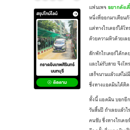
แฟนเพจ
อยากดังเดี๋
สรุปไทม์ไลน์
หนึ่งที่ออกมาเตือนภ
แต่ทางไรเดอร์ได้โท
ด้วยความหิวด้วยเลย
สักพักไรเดอร์ได้กด
และไม่รับสาย จึงโทร
กราดยิงเทพศิรินทร์
นนทบุรี
เสร็จนานแล้วแต่ไม่
ติดตาม
ซึ่งทางแอดมินได้ติ
ทั้งนี้ แอดมิน บอกอ
วันสิ้นปี ถ้าเลยแล้
คนขับ ซึ่งทางไรเดอ