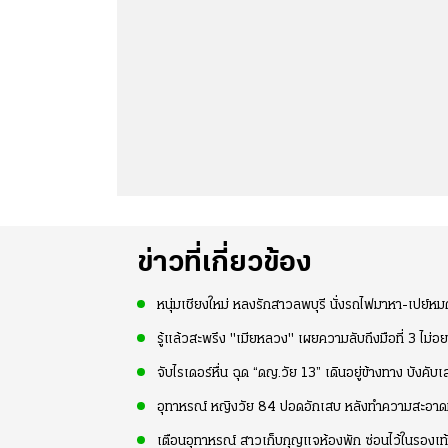
ข่าวที่เกี่ยวข้อง
หนุ่มเชียงใหม่ หลงรักสาวลพบุรี นั่งรถไฟมาหา-เปย์หม
รู้แล้วสะพรึง "เมียหลวง" เผยความลับถึงมือที่ 3 ไม่
จับไรเดอร์หื่น ฉุด “ดญ.วัย 13” เดินอยู่ข้างทาง บังคั
อุทาหรณ์ หญิงวัย 84 ปอดอักเสบ หลังทำความสะอาดมู
เตือนอุทาหรณ์ สาวเก็บกุญแจห้องพัก ซ่อนไว้ในรองเท้า