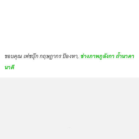
ขอบคุณ เฟซบุ๊ก กฤษฏากร ป้องหา,
ช่างภาพภูลังกา ถ้ำนาคา
นาคี
...