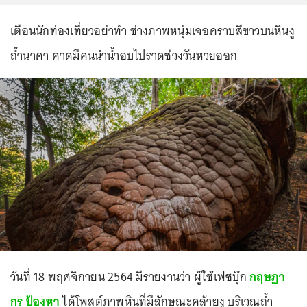
เตือนนักท่องเที่ยวอย่าทำ ช่างภาพหนุ่มเจอคราบสีขาวบนหินงู
ถ้ำนาคา คาดมีคนนำน้ำอบไปราดช่วงวันหวยออก
วันที่ 18 พฤศจิกายน 2564 มีรายงานว่า ผู้ใช้เฟซบุ๊ก
กฤษฏา
กร ป้องหา
ได้โพสต์ภาพหินที่มีลักษณะคล้ายงู บริเวณถ้ำ