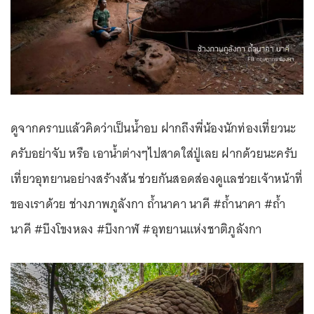
ดูจากคราบแล้วคิดว่าเป็นน้ำอบ ฝากถึงพี่น้องนักท่องเที่ยวนะ
ครับอย่าจับ หรือ เอาน้ำต่างๆไปสาดใส่ปู่เลย ฝากด้วยนะครับ
เที่ยวอุทยานอย่างสร้างสัน ช่วยกันสอดส่องดูแลช่วยเจ้าหน้าที่
ของเราด้วย ช่างภาพภูลังกา ถ้ำนาคา นาคี #ถ้ำนาคา #ถ้ำ
นาคี #บึงโขงหลง #บึงกาฬ #อุทยานแห่งชาติภูลังกา