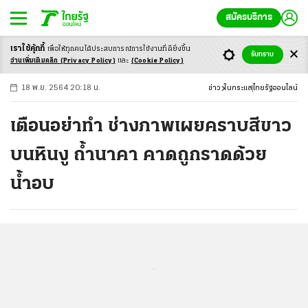
สมัครบริการ
เราใช้คุ้กกี้
เพื่อให้ทุกคนได้ประสบ
การณ์การใช้งานที่ดียิ่งขึ้น
+
ก
ก
-ก
รับทราบ
อ่านเพิ่มเติมคลิก
(Privacy Policy)
และ
(Cookie Policy)
18 พ.ย. 2564 20:18 น.
ข่าว
ในกระแส
ไทยรัฐออนไลน์
เตือนอย่าทำ ช่างภาพเผยคราบสีขาว
บนหินงู ถ้ำนาคา คาดถูกราดด้วย
น้ำอบ
...