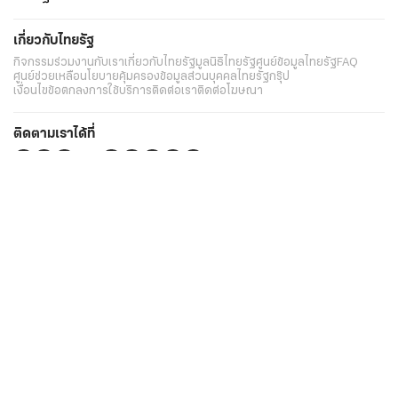
เกี่ยวกับไทยรัฐ
กิจกรรม
ร่วมงานกับเรา
เกี่ยวกับไทยรัฐ
มูลนิธิไทยรัฐ
ศูนย์ข้อมูลไทยรัฐ
FAQ
ศูนย์ช่วยเหลือ
นโยบายคุ้มครองข้อมูลส่วนบุคคลไทยรัฐกรุ๊ป
เงื่อนไขข้อตกลงการใช้บริการ
ติดต่อเรา
ติดต่อโฆษณา
ติดตามเราได้ที่
Application
My THAIRATH