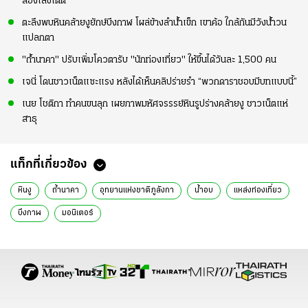
ส่องเลขเด็ด
ตะลึงพบหินคล้ายงูยักษ์บึงกาฬ โผล่ข้างลำน้ำเข็ก เขาค้อ ใกล้กันมีวังน้ำวน
แปลกตา
"ถ้ำนาคา" ปรับเพิ่มโควตารับ "นักท่องเที่ยว" ให้ขึ้นได้วันละ 1,500 คน
เจนี่ โดนชาวเน็ตแซะแรง หลังได้เห็นคลิปร่ายรำ “พวกดาราชอบมีบทแบบนี้”
เนย โชติกา ทำคนขนลุก เผยภาพมหัศจรรรย์หินรูปร่างคล้ายงู ชาวเน็ตแห่
สาธุ
แท็กที่เกี่ยวข้อง
หินงู
ถ้ำนาคา
อุทยานแห่งชาติภูลังกา
น้ำอบ
แหล่งท่องเที่ยว
บึงกาฬ
มอนิเตอร์