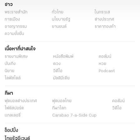
ข่าว
พระราชสำนัก
ทั่วไทย
ในกระแส
การเมือง
นโยบายรัฐ
ต่างประเทศ
อาชญากรรม
ยานยนต์
ราคาทองคำ
ความยั่งยืน
เนื้อหาที่น่าสนใจ
รายงานพิเศษ
หนังสือพิมพ์
คอลัมน์
บันเทิง
ดวง
หวย
นิยาย
วิดีโอ
Podcast
ไลฟ์สไตล์
มัลติมีเดีย
กีฬา
ฟุตบอลต่่างประเทศ
ฟุตบอลไทย
คอลัมน์
ไฟต์สปอร์ต
กีฬาโลก
วิดีโอ
แกลเลอรี่
Carabao 7-a-Side Cup
ช็อปปิ้ง
ไทยรัฐอีเวนต์