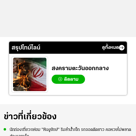
สรุปไทม์ไลน์
ดูทั้งหมด
สงครามตะวันออกกลาง
ติดตาม
ข่าวที่เกี่ยวข้อง
นักท่องเที่ยวแห่ชม "หินงูยักษ์" ริมลำน้ำเข็ก รถจอดติดยาว คอหวยไม่พลาด