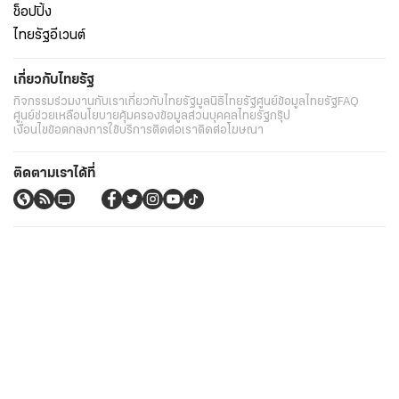
ช็อปปิ้ง
ไทยรัฐอีเวนต์
เกี่ยวกับไทยรัฐ
กิจกรรม
ร่วมงานกับเรา
เกี่ยวกับไทยรัฐ
มูลนิธิไทยรัฐ
ศูนย์ข้อมูลไทยรัฐ
FAQ
ศูนย์ช่วยเหลือ
นโยบายคุ้มครองข้อมูลส่วนบุคคลไทยรัฐกรุ๊ป
เงื่อนไขข้อตกลงการใช้บริการ
ติดต่อเรา
ติดต่อโฆษณา
ติดตามเราได้ที่
Application
My THAIRATH