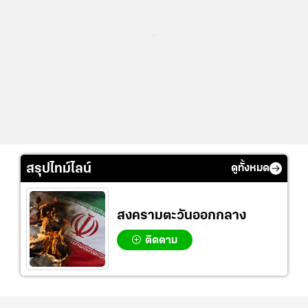
...
สรุปไทม์ไลน์
ดูทั้งหมด
สงครามตะวันออกกลาง
ติดตาม