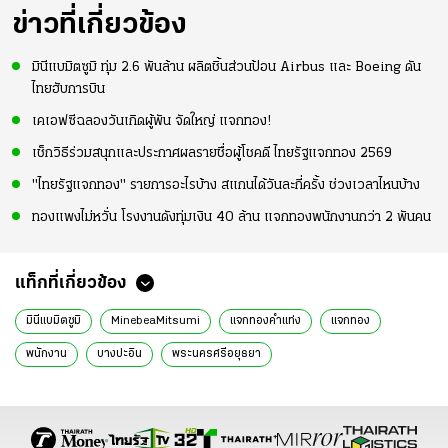
ข่าวที่เกี่ยวข้อง
มินีแบมิตซูมิ ทุ่ม 2.6 พันล้าน ผลิตชิ้นส่วนป้อน Airbus และ Boeing ดัน
ไทยฮับการบิน
เคเอฟซีฉลองวันเกิดผู้พัน จัดใหญ่ แจกทอง!
เช็กวิธีร่วมสนุกและประกาศผลรายชื่อผู้โชคดี ไทยรัฐแจกทอง 2569
"ไทยรัฐแจกทอง" รายการอะไรบ้าง สแกนได้วันละกี่ครั้ง ช่วงเวลาไหนบ้าง
ทองแพงไม่หวั่น โรงงานดังทุ่มเงิน 40 ล้าน แจกทองพนักงานกว่า 2 พันคน
แท็กที่เกี่ยวข้อง
มินีแบมิตซูมิ
MinebeaMitsumi
แจกทองคำแท่ง
แจกทอง
พนักงาน
บางปะอิน
พระนครศรีอยุธยา