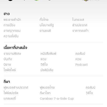
ข่าว
พระราชสำนัก
ทั่วไทย
ในกระแส
การเมือง
นโยบายรัฐ
ต่างประเทศ
อาชญากรรม
ยานยนต์
ราคาทองคำ
ความยั่งยืน
เนื้อหาที่น่าสนใจ
รายงานพิเศษ
หนังสือพิมพ์
คอลัมน์
บันเทิง
ดวง
หวย
นิยาย
วิดีโอ
Podcast
ไลฟ์สไตล์
มัลติมีเดีย
กีฬา
ฟุตบอลต่่างประเทศ
ฟุตบอลไทย
คอลัมน์
ไฟต์สปอร์ต
กีฬาโลก
วิดีโอ
แกลเลอรี่
Carabao 7-a-Side Cup