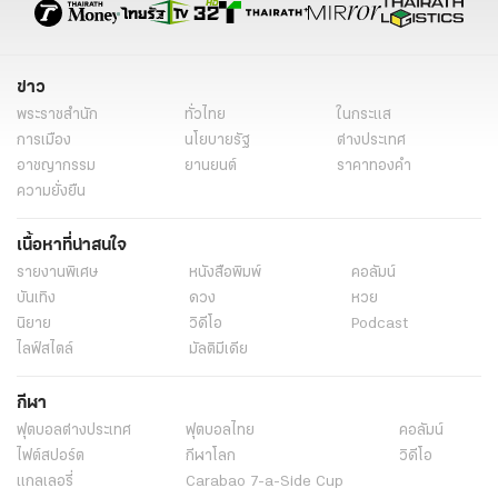
ข่าว
พระราชสำนัก
ทั่วไทย
ในกระแส
การเมือง
นโยบายรัฐ
ต่างประเทศ
อาชญากรรม
ยานยนต์
ราคาทองคำ
ความยั่งยืน
เนื้อหาที่น่าสนใจ
รายงานพิเศษ
หนังสือพิมพ์
คอลัมน์
บันเทิง
ดวง
หวย
นิยาย
วิดีโอ
Podcast
ไลฟ์สไตล์
มัลติมีเดีย
กีฬา
ฟุตบอลต่่างประเทศ
ฟุตบอลไทย
คอลัมน์
ไฟต์สปอร์ต
กีฬาโลก
วิดีโอ
แกลเลอรี่
Carabao 7-a-Side Cup