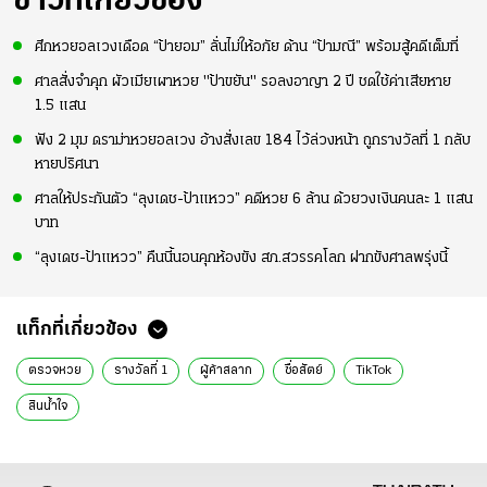
ข่าวที่เกี่ยวข้อง
ศึกหวยอลเวงเดือด “ป้ายอม” ลั่นไม่ให้อภัย ด้าน “ป้ามณี” พร้อมสู้คดีเต็มที่
ศาลสั่งจำคุก ผัวเมียเผาหวย "ป้าขยัน" รอลงอาญา 2 ปี ชดใช้ค่าเสียหาย
1.5 แสน
ฟัง 2 มุม ดราม่าหวยอลเวง อ้างสั่งเลข 184 ไว้ล่วงหน้า ถูกรางวัลที่ 1 กลับ
หายปริศนา
ศาลให้ประกันตัว “ลุงเดช-ป้าแหวว” คดีหวย 6 ล้าน ด้วยวงเงินคนละ 1 แสน
บาท
“ลุงเดช-ป้าแหวว” คืนนี้นอนคุกห้องขัง สภ.สวรรคโลก ฝากขังศาลพรุ่งนี้
แท็กที่เกี่ยวข้อง
ตรวจหวย
รางวัลที่ 1
ผู้ค้าสลาก
ซื่อสัตย์
TikTok
สินน้ำใจ