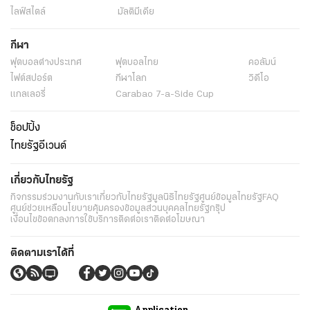
ไลฟ์สไตล์
มัลติมีเดีย
กีฬา
ฟุตบอลต่่างประเทศ
ฟุตบอลไทย
คอลัมน์
ไฟต์สปอร์ต
กีฬาโลก
วิดีโอ
แกลเลอรี่
Carabao 7-a-Side Cup
ช็อปปิ้ง
ไทยรัฐอีเวนต์
เกี่ยวกับไทยรัฐ
กิจกรรม
ร่วมงานกับเรา
เกี่ยวกับไทยรัฐ
มูลนิธิไทยรัฐ
ศูนย์ข้อมูลไทยรัฐ
FAQ
ศูนย์ช่วยเหลือ
นโยบายคุ้มครองข้อมูลส่วนบุคคลไทยรัฐกรุ๊ป
เงื่อนไขข้อตกลงการใช้บริการ
ติดต่อเรา
ติดต่อโฆษณา
ติดตามเราได้ที่