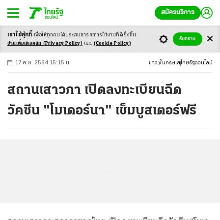
สมัครบริการ
เราใช้คุ้กกี้
เพื่อให้ทุกคนได้ประสบ
การณ์การใช้งานที่ดียิ่งขึ้น
+
ก
ก
-ก
รับทราบ
อ่านเพิ่มเติมคลิก
(Privacy Policy)
และ
(Cookie Policy)
17 พ.ย. 2564 15:15 น.
ข่าว
ในกระแส
ไทยรัฐออนไลน์
สถานเสาวภา เปิดลงทะเบียนฉีด
วัคซีน "โมเดอร์นา" เข็มบูสเตอร์ฟรี
...