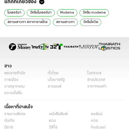
แท็กที่เกี่ยวข้อง
โมเดอร์นา
วัคซีนโมเดอร์นา
Moderna
วัคซีน moderna
สถานเสาวภา สภากาชาดไทย
สถานเสาวภา
วัคซีนโควิด
จองฉีดวัคซีน
ข่าว
พระราชสำนัก
ทั่วไทย
ในกระแส
การเมือง
นโยบายรัฐ
ต่างประเทศ
อาชญากรรม
ยานยนต์
ราคาทองคำ
ความยั่งยืน
เนื้อหาที่น่าสนใจ
รายงานพิเศษ
หนังสือพิมพ์
คอลัมน์
บันเทิง
ดวง
หวย
นิยาย
วิดีโอ
Podcast