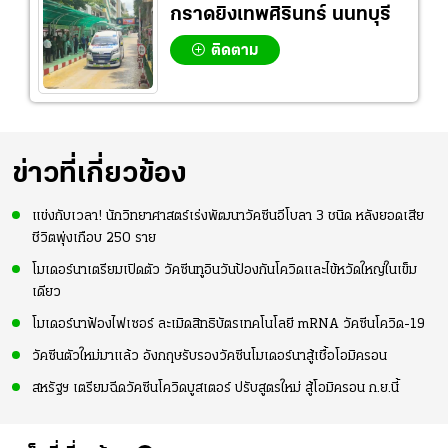
กราดยิงเทพศิรินทร์ นนทบุรี
ติดตาม
ข่าวที่เกี่ยวข้อง
แข่งกับเวลา! นักวิทยาศาสตร์เร่งพัฒนาวัคซีนอีโบลา 3 ชนิด หลังยอดเสีย
ชีวิตพุ่งเกือบ 250 ราย
โมเดอร์นาเตรียมเปิดตัว วัคซีนทูอินวันป้องกันโควิดและไข้หวัดใหญ่ในเข็ม
เดียว
โมเดอร์นาฟ้องไฟเซอร์ ละเมิดสิทธิบัตรเทคโนโลยี mRNA วัคซีนโควิด-19
วัคซีนตัวใหม่มาแล้ว อังกฤษรับรองวัคซีนโมเดอร์นาสู้เชื้อโอมิครอน
สหรัฐฯ เตรียมฉีดวัคซีนโควิดบูสเตอร์ ปรับสูตรใหม่ สู้โอมิครอน ก.ย.นี้