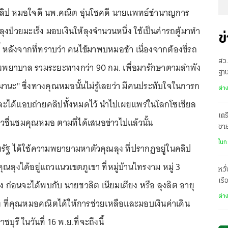
ลิป หมอใจดี นพ.คณิต อุ่นโชคดี นายแพทย์ชำนาญการ
ณลุงป่วยมะเร็ง มอบเงินให้ลุงจำนวนหนึ่ง ใช้เป็นค่ารถตู้มาทำ
ข
นี้ หลังจากที่ทราบว่า คนไข้มาพบหมอช้า เนื่องจากต้องขี่รถ
สว.
รงพยาบาล รวมระยะทางกว่า 90 กม. เพื่อมารักษาตามลำพัง
ฐาน
มานะ" ซึ่งทางคุณหมอนั้นไม่รู้เลยว่า มีคนประทับใจในการก
ต่า
ได้แอบถ่ายคลิปทั้งหมดไว้ นำไปเผยแพร่ในโลกโซเชียล
เตร
่าวชื่นชมคุณหมอ ตามที่ได้เสนอข่าวไปแล้วนั้น
ชา
ฌา
ในก
ยรัฐ ได้ใช้ความพยายามหาตัวคุณลุง ที่ปรากฏอยู่ในคลิป
ณลุงได้อยู่แถวแนวเขตภูเขา ที่หมู่บ้านไทรงาม หมู่ 3
หวั
เรื
ง ก่อนจะได้พบกับ นายชวลิต เนียมเตียง หรือ ลุงลิต อายุ
ต่า
ร็ง ที่คุณหมอคณิตได้ให้การช่วยเหลือและมอบเงินค่าเดิน
บุรี ในวันที่ 16 พ.ย.ที่จะถึงนี้