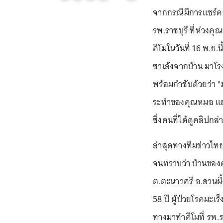
จากกรณีมีการแชร์ค
รพ.ราชบุรี ที่ห่วงคุ
คีโมในวันที่ 16 พ.ย.
ซาเล้งจากบ้าน มาโ
พร้อมกำชับด้วยว่า "
ระทำของคุณหมอ และ
ซึ่งคนที่ได้ดูคลิปกล
ล่าสุดทางทีมข่าวไท
จนทราบว่า บ้านของคุ
ต.ตะนาวศรี อ.สวนผึ้
58 ปี ผู้ป่วยโรคมะเ
ทางมาทำคีโมที่ รพ.ราช