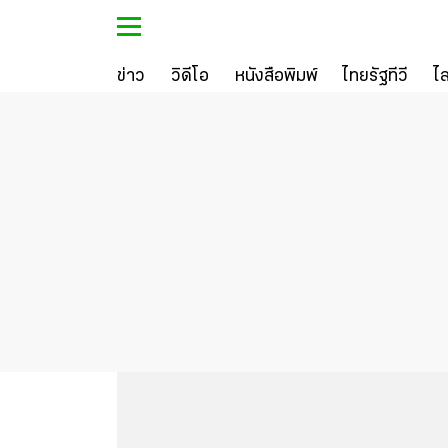
ข่าว
วิดีโอ
หนังสือพิมพ์
ไทยรัฐทีวี
ไ