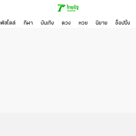
ลฟ์สไตล์
กีฬา
บันเทิง
ดวง
หวย
นิยาย
ช็อปปิ้ง