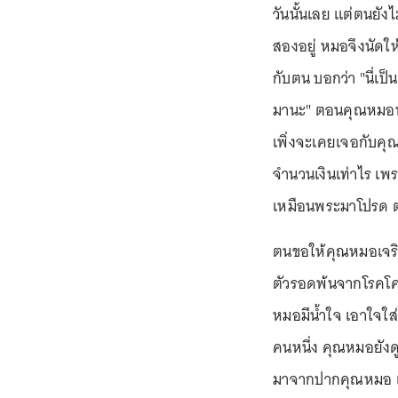
วันนั้นเลย แต่ตนยังไ
สองอยู่ หมอจึงนัดให
กับตน บอกว่า "นี่เป็
มานะ" ตอนคุณหมอนำ
เพิ่งจะเคยเจอกับคุณ
จำนวนเงินเท่าไร เพ
เหมือนพระมาโปรด 
ตนขอให้คุณหมอเจริญ
ตัวรอดพ้นจากโรคโค
หมอมีน้ำใจ เอาใจใส
คนหนึ่ง คุณหมอยังด
มาจากปากคุณหมอ เหม