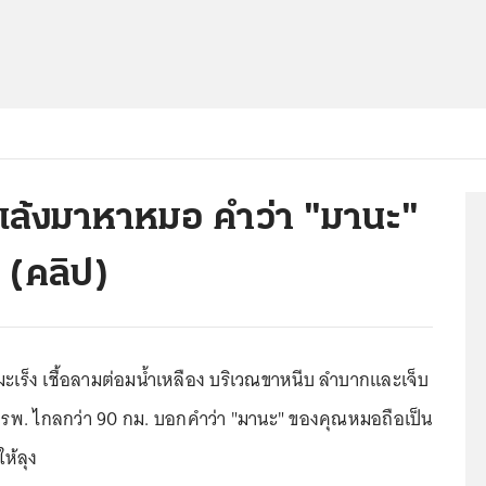
่ซาเล้งมาหาหมอ คำว่า "มานะ"
ง (คลิป)
ยมะเร็ง เชื้อลามต่อมน้ำเหลือง บริเวณขาหนีบ ลำบากและเจ็บ
ึง รพ. ไกลกว่า 90 กม. บอกคำว่า "มานะ" ของคุณหมอถือเป็น
ให้ลุง