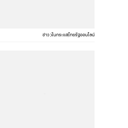
ข่าว
ในกระแส
ไทยรัฐออนไลน์
...