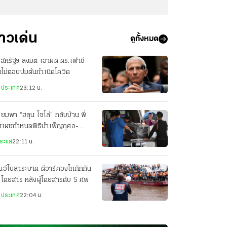
่าวเด่น
ดูทั้งหมด
สหรัฐฯ ลงมติ เอาผิด ดร.เฟาชี
ไม่ตอบปมต้นกำเนิดโควิด
งประเทศ
23:12 น.
ียมพา “ฮลุน โซโล่” กลับบ้าน พี่
ยเผยกำหนดพิธีบำเพ็ญกุศล-
ปนกิจศพ
ระแส
22:11 น.
่นอีโบลาระบาด ดีอาร์คองโกกักกัน
อโดยสาร หลังผู้โดยสารดับ 5 ศพ
งประเทศ
22:04 น.