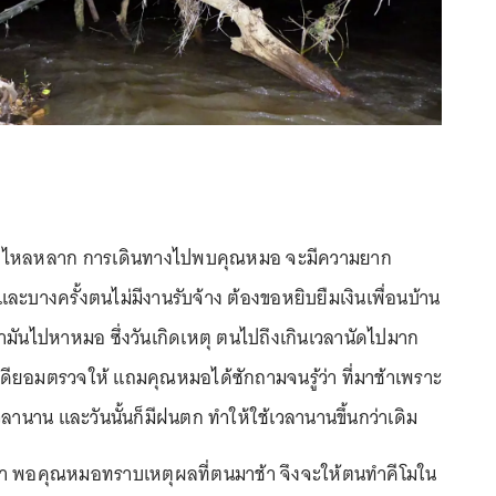
ำป่าไหลหลาก การเดินทางไปพบคุณหมอ จะมีความยาก
ละบางครั้งตนไม่มีงานรับจ้าง ต้องขอหยิบยืมเงินเพื่อนบ้าน
ำมันไปหาหมอ ซึ่งวันเกิดเหตุ ตนไปถึงเกินเวลานัดไปมาก
ดียอมตรวจให้ แถมคุณหมอได้ซักถามจนรู้ว่า ที่มาช้าเพราะ
ลานาน และวันนั้นก็มีฝนตก ทำให้ใช้เวลานานขึ้นกว่าเดิม
ว่า พอคุณหมอทราบเหตุผลที่ตนมาช้า จึงจะให้ตนทำคีโมใน