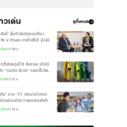
่าวเด่น
ดูทั้งหมด
รศักดิ์” ตั้งเป้าดึงนักท่องเที่ยว
เซีย 2 ล้านคน ภายในสิ้นปี 2026
เมือง
17:38 น.
าน้ำมันพรุ่งนี้ 8 สิงหาคม 2569
มัน "เบนซิน-ดีเซล" แต่ละปั๊มลิตร
ท่าไร
ระแส
17:25 น.
ุทิน” ควง “จ๋า” เดินงานโอทอป
อสร้อยทองคำขาวเพชรล้อมทับทิม
บ่เซี่ยง ราคา 1.2 ล้านให้
เมือง
17:19 น.