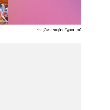
ข่าว
ในกระแส
ไทยรัฐออนไลน์
...