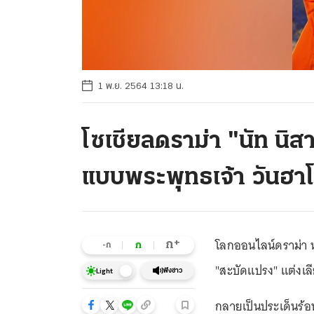
1 พ.ย. 2564 13:18 น.
โซเชียลดราม่า "นัท นิ
แบบพระพุทธเจ้า วันฮาโ
โลกออนไลน์ดราม่า หล
+
ก
ก
-ก
"สะบัดแปรง" แต่งเล
ฟังข่าว
Light
กลายเป็นประเด็นร้อ