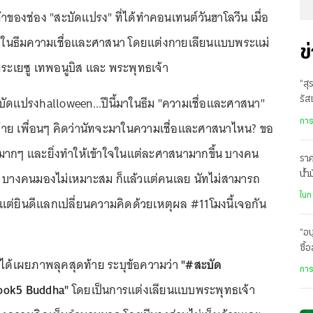
้าของช่อง "สะบัดแปรง" ที่ได้ทำคอนเทนต์วันฮาโลวีน เมื่อ
64 ในธีมความเชื่อและศาสนา โดยแต่งกายเลียนแบบพระแม่
ข
พระเยซู เทพอนูบิส และ พระพุทธเจ้า
“สุ
ะบัดแปรงhalloween...ปีนี้มาในธีม "ความเชื่อและศาสนา"
รัส
การ
ดท้าย เพื่อนๆ คิดว่านัทจะมาในความเชื่อและศาสนาไหน? ขอ
ใจมากๆ และยิ่งทำให้เข้าใจในแต่ละศาสนามากขึ้น บางคน
ราค
างคนมองไม่เหมาะสม ก็แล้วแต่คนเลย นัทไม่สามารถ
น้ำ
ละเ
ในก
แต่ยินดีแลกเปลี่ยนความคิดด้วยเหตุผล #11โมงนี้เจอกัน
“อน
ซื้
 ได้เผยภาพลุคสุดท้าย ระบุข้อความว่า
"#สะบัด
กิน
การ
ook5 Buddha"⁣
โดยเป็นการแต่งเลียนแบบพระพุทธเจ้า