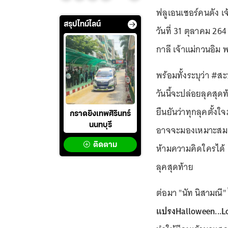
ฟลูเอนเซอร์คนดัง เจ
สรุปไทม์ไลน์
วันที่ 31 ตุลาคม 2
กาลี เจ้าแม่กวนอิม 
พร้อมทั้งระบุว่า #ส
วันนี้จะปล่อยลุคสุ
ยืนยันว่าทุกลุคตั้ง
กราดยิงเทพศิรินทร์
นนทบุรี
อาจจะมองเหมาะสม บ
ติดตาม
ห้ามความคิดใครได้ 
ลุคสุดท้าย
ต่อมา "นัท นิสามณี"
แปรงHalloween...L