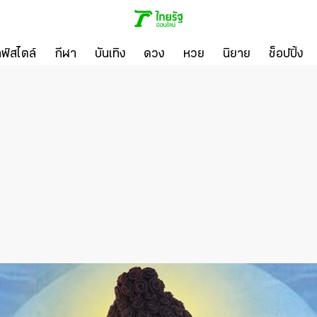
ลฟ์สไตล์
กีฬา
บันเทิง
ดวง
หวย
นิยาย
ช็อปปิ้ง