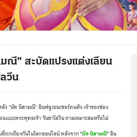
สามณี" สะบัดแปรงแต่งเลียน
ลวีน
ัง "นัท นิสามณี" อินฟลูเอนเซอร์คนดัง เจ้าของช่อง
ียนแบบพระพุทธเจ้า วันฮาโลวีน ถามเหมาะสมหรือไม่
นที่ถกเถียงกันในโลกออนไลน์ หลังจาก
"
นัท นิสามณี
"
อิน