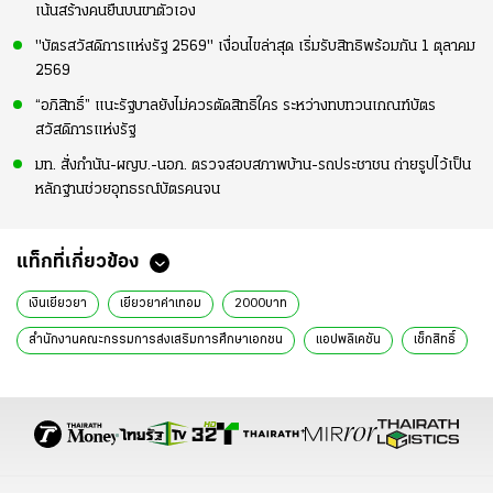
เน้นสร้างคนยืนบนขาตัวเอง
"บัตรสวัสดิการแห่งรัฐ 2569" เงื่อนไขล่าสุด เริ่มรับสิทธิพร้อมกัน 1 ตุลาคม
2569
“อภิสิทธิ์” แนะรัฐบาลยังไม่ควรตัดสิทธิใคร ระหว่างทบทวนเกณฑ์บัตร
สวัสดิการแห่งรัฐ
มท. สั่งกำนัน-ผญบ.-นอภ. ตรวจสอบสภาพบ้าน-รถประชาชน ถ่ายรูปไว้เป็น
หลักฐานช่วยอุทธรณ์บัตรคนจน
แท็กที่เกี่ยวข้อง
เงินเยียวยา
เยียวยาค่าเทอม
2000บาท
สำนักงานคณะกรรมการส่งเสริมการศึกษาเอกชน
แอปพลิเคชัน
เช็กสิทธิ์
ข่าวทั่วไป