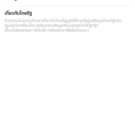
เกี่ยวกับไทยรัฐ
กิจกรรม
ร่วมงานกับเรา
เกี่ยวกับไทยรัฐ
มูลนิธิไทยรัฐ
ศูนย์ข้อมูลไทยรัฐ
FAQ
ศูนย์ช่วยเหลือ
นโยบายคุ้มครองข้อมูลส่วนบุคคลไทยรัฐกรุ๊ป
เงื่อนไขข้อตกลงการใช้บริการ
ติดต่อเรา
ติดต่อโฆษณา
ติดตามเราได้ที่
Application
My THAIRATH