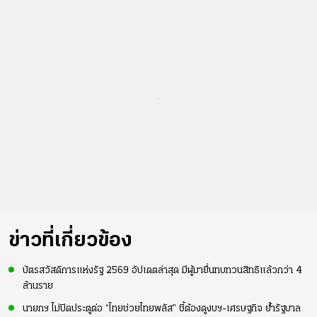
...
ข่าวที่เกี่ยวข้อง
บัตรสวัสดิการแห่งรัฐ 2569 อัปเดตล่าสุด มีผู้มายื่นทบทวนสิทธิแล้วกว่า 4
ล้านราย
นายกฯ ไม่ปิดประตูต่อ “ไทยช่วยไทยพลัส” ชี้ต้องดูงบฯ-เศรษฐกิจ ย้ำรัฐบาล