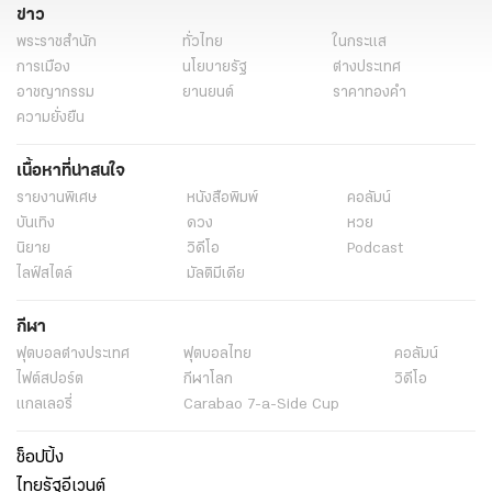
ข่าว
พระราชสำนัก
ทั่วไทย
ในกระแส
การเมือง
นโยบายรัฐ
ต่างประเทศ
อาชญากรรม
ยานยนต์
ราคาทองคำ
ความยั่งยืน
เนื้อหาที่น่าสนใจ
รายงานพิเศษ
หนังสือพิมพ์
คอลัมน์
บันเทิง
ดวง
หวย
นิยาย
วิดีโอ
Podcast
ไลฟ์สไตล์
มัลติมีเดีย
กีฬา
ฟุตบอลต่่างประเทศ
ฟุตบอลไทย
คอลัมน์
ไฟต์สปอร์ต
กีฬาโลก
วิดีโอ
แกลเลอรี่
Carabao 7-a-Side Cup
ช็อปปิ้ง
ไทยรัฐอีเวนต์