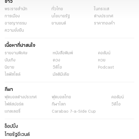
ข่าว
พระราชสำนัก
ทั่วไทย
ในกระแส
การเมือง
นโยบายรัฐ
ต่างประเทศ
อาชญากรรม
ยานยนต์
ราคาทองคำ
ความยั่งยืน
เนื้อหาที่น่าสนใจ
รายงานพิเศษ
หนังสือพิมพ์
คอลัมน์
บันเทิง
ดวง
หวย
นิยาย
วิดีโอ
Podcast
ไลฟ์สไตล์
มัลติมีเดีย
กีฬา
ฟุตบอลต่่างประเทศ
ฟุตบอลไทย
คอลัมน์
ไฟต์สปอร์ต
กีฬาโลก
วิดีโอ
แกลเลอรี่
Carabao 7-a-Side Cup
ช็อปปิ้ง
ไทยรัฐอีเวนต์