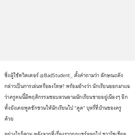
ซึ่งผู้ใช้ทวิตเตอร์ @BadStudent_ ตั้งคำถามว่า ลักษณะดัง
กล่าวเป็นการเล่นหรือลงโทษ? พร้อมอ้างว่า นักเรียนออกมาแฉ
ว่าครูคนนี้มีพฤติกรรมชอบลวนลามนักเรียนชายอยู่เนืองๆ อีก
ทั้งยังเคยพูดชักชวนให้นักเรียนไป "ดูด" บุหรี่ที่บ้านของครู
ด้วย
อย่างไรก็ตาม หลังจากที่เรื่องราวถูกแชร์ออกไป ชาวโซเชียล