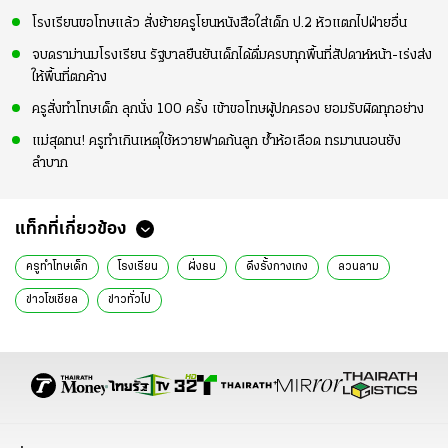
โรงเรียนขอโทษแล้ว สั่งย้ายครูโยนหนังสือใส่เด็ก ป.2 หัวแตกไปฝ่ายอื่น
จบดราม่านมโรงเรียน รัฐบาลยืนยันเด็กได้ดื่มครบทุกพื้นที่สัปดาห์หน้า-เร่งส่ง
ให้พื้นที่ตกค้าง
ครูสั่งทำโทษเด็ก ลุกนั่ง 100 ครั้ง เข้าขอโทษผู้ปกครอง ยอมรับผิดทุกอย่าง
แม่สุดทน! ครูทำเกินเหตุใช้หวายฟาดก้นลูก ช้ำห้อเลือด ทรมานนอนยัง
ลำบาก
แท็กที่เกี่ยวข้อง
ครูทำโทษเด็ก
โรงเรียน
ฝั่งธน
ดึงรั้งกางเกง
ลวนลาม
ข่าวโซเชียล
ข่าวทั่วไป