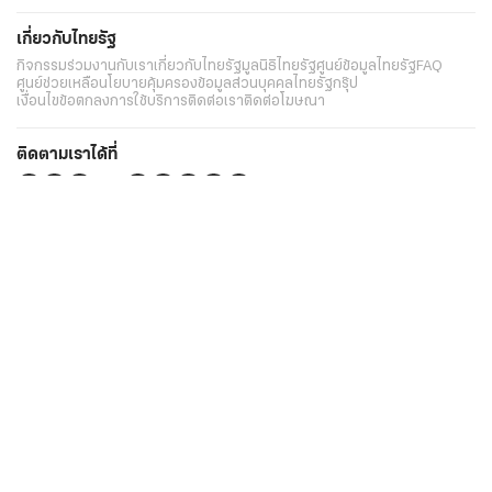
เกี่ยวกับไทยรัฐ
กิจกรรม
ร่วมงานกับเรา
เกี่ยวกับไทยรัฐ
มูลนิธิไทยรัฐ
ศูนย์ข้อมูลไทยรัฐ
FAQ
ศูนย์ช่วยเหลือ
นโยบายคุ้มครองข้อมูลส่วนบุคคลไทยรัฐกรุ๊ป
เงื่อนไขข้อตกลงการใช้บริการ
ติดต่อเรา
ติดต่อโฆษณา
ติดตามเราได้ที่
Application
My THAIRATH