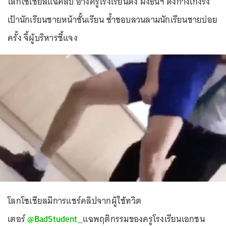
โลกโซเชียลแฉคลิป อ้างครูโรงเรียนดัง ฝั่งธนฯ ดึงกางเกงรั้ง
เป้านักเรียนชายหน้าชั้นเรียน ซ้ำชอบลวนลามนักเรียนชายบ่อย
ครั้ง จี้ผู้บริหารชี้แจง
โลกโซเชียลมีการแชร์คลิปจากผู้ใช้ทวิต
เตอร์
@BadStudent_
แฉพฤติกรรมของครูโรงเรียนเอกชน