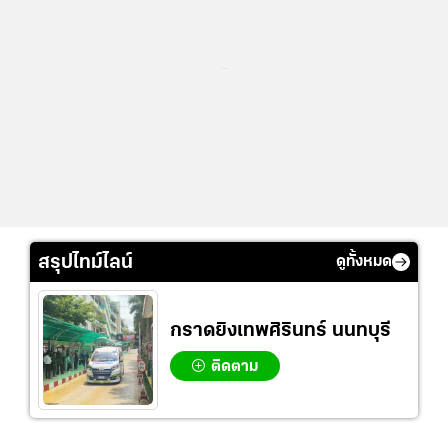
...
สรุปไทม์ไลน์
ดูทั้งหมด
กราดยิงเทพศิรินทร์ นนทบุรี
ติดตาม