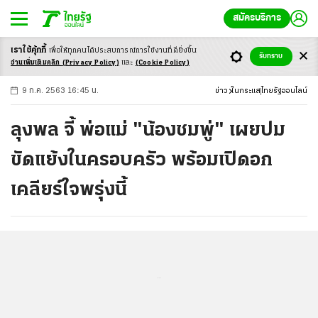
สมัครบริการ
เราใช้คุ้กกี้
เพื่อให้ทุกคนได้ประสบ
การณ์การใช้งานที่ดียิ่งขึ้น
+
ก
ก
-ก
รับทราบ
อ่านเพิ่มเติมคลิก
(Privacy Policy)
และ
(Cookie Policy)
9 ก.ค. 2563 16:45 น.
ข่าว
ในกระแส
ไทยรัฐออนไลน์
ลุงพล จี้ พ่อแม่ "น้องชมพู่" เผยปม
ขัดแย้งในครอบครัว พร้อมเปิดอก
เคลียร์ใจพรุ่งนี้
...