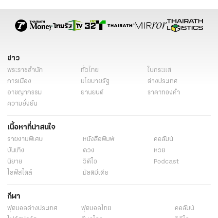
ข่าว
พระราชสำนัก
ทั่วไทย
ในกระแส
การเมือง
นโยบายรัฐ
ต่างประเทศ
อาชญากรรม
ยานยนต์
ราคาทองคำ
ความยั่งยืน
เนื้อหาที่น่าสนใจ
รายงานพิเศษ
หนังสือพิมพ์
คอลัมน์
บันเทิง
ดวง
หวย
นิยาย
วิดีโอ
Podcast
ไลฟ์สไตล์
มัลติมีเดีย
กีฬา
ฟุตบอลต่่างประเทศ
ฟุตบอลไทย
คอลัมน์