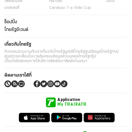
ไฟต์สปอร์ต
กีฬาโลก
วิดีโอ
แกลเลอรี่
Carabao 7-a-Side Cup
ช็อปปิ้ง
ไทยรัฐอีเวนต์
เกี่ยวกับไทยรัฐ
กิจกรรม
ร่วมงานกับเรา
เกี่ยวกับไทยรัฐ
มูลนิธิไทยรัฐ
ศูนย์ข้อมูลไทยรัฐ
FAQ
ศูนย์ช่วยเหลือ
นโยบายคุ้มครองข้อมูลส่วนบุคคลไทยรัฐกรุ๊ป
เงื่อนไขข้อตกลงการใช้บริการ
ติดต่อเรา
ติดต่อโฆษณา
ติดตามเราได้ที่
Application
My THAIRATH