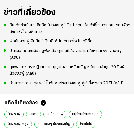
ข่าวที่เกี่ยวข้อง
วันเด็กทำเนียบฯ คึกคัก “น้องชมพู่” วัย 1 ขวบ นั่งเก้าอี้นายกฯ คนแรก เด็กๆ
ส่งกำลังใจถึงพี่ทหาร
พ่อน้องชมพู่ ยืนยัน "เมียเลิก" ไม่ได้นอกใจ ไม่ได้มีกิ๊ก
ป้าแต๋น แถลงเดี่ยว ขู่ฟ้องสื่อ บุคคลที่สร้างความเสียหายแพ่งและอาญา
(คลิป)
ลุงพล บวงสรวงปู่นาคราช ยูทูบเบอร์แห่รับขวัญ หลังศาลจำคุก 20 ปีคดี
น้องชมพู่ (คลิป)
อ่านภาษากาย “ลุงพล” ในวันพบร่างน้องชมพู่ สู่คำสั่งจำคุก 20 ปี (คลิป)
แท็กที่เกี่ยวข้อง
น้องชมพู่
ลุงพล
แม่น้องชมพู่
หมู่บ้านบ้านกกกอก
น้องชมพู่ล่าสุด
ถามตรงๆ กับจอมขวัญ
ข่าวทั่วไป