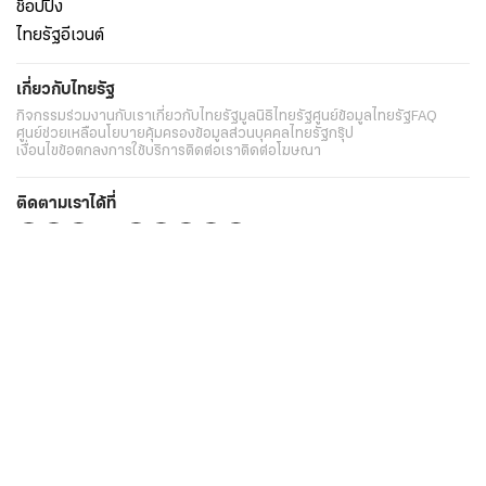
ช็อปปิ้ง
ไทยรัฐอีเวนต์
เกี่ยวกับไทยรัฐ
กิจกรรม
ร่วมงานกับเรา
เกี่ยวกับไทยรัฐ
มูลนิธิไทยรัฐ
ศูนย์ข้อมูลไทยรัฐ
FAQ
ศูนย์ช่วยเหลือ
นโยบายคุ้มครองข้อมูลส่วนบุคคลไทยรัฐกรุ๊ป
เงื่อนไขข้อตกลงการใช้บริการ
ติดต่อเรา
ติดต่อโฆษณา
ติดตามเราได้ที่
Application
My THAIRATH