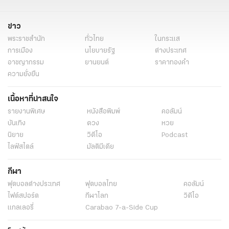
ข่าว
พระราชสำนัก
ทั่วไทย
ในกระแส
การเมือง
นโยบายรัฐ
ต่างประเทศ
อาชญากรรม
ยานยนต์
ราคาทองคำ
ความยั่งยืน
เนื้อหาที่น่าสนใจ
รายงานพิเศษ
หนังสือพิมพ์
คอลัมน์
บันเทิง
ดวง
หวย
นิยาย
วิดีโอ
Podcast
ไลฟ์สไตล์
มัลติมีเดีย
กีฬา
ฟุตบอลต่่างประเทศ
ฟุตบอลไทย
คอลัมน์
ไฟต์สปอร์ต
กีฬาโลก
วิดีโอ
แกลเลอรี่
Carabao 7-a-Side Cup