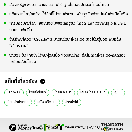
สว.สหรัฐฯ ลงมติ เอาผิด ดร.เฟาชี ฐานไม่ตอบปมต้นกำเนิดโควิด
อดีตหมอใหญ่สหรัฐฯ ใช้สิทธิ์ไม่ตอบคำถาม หลังถูกซักฟอกปมต้นกำเนิดโควิด
"กรมควบคุมโรค" ยืนยันยังไม่พบหลักฐาน "โควิด-19" สายพันธุ์ NB.1.8.1
รุนแรงเพิ่มขึ้น
ยังไม่พบโควิด "Cicada" ระบาดในไทย เฝ้าระวังแนวโน้มผู้ป่วยเพิ่มหลัง
"สงกรานต์"
นายกฯ ยัน ไทยยังไม่พบผู้ติดเชื้อ “ไวรัสนิปาห์” ยึดโมเดลเฝ้าระวัง-คัดกรอง
เหมือนสมัยโควิด
แท็กที่เกี่ยวข้อง
โควิด-19
ไวรัสโคโรนา
ไวรัสโคโรน่า
ไฮไลต์ไวรัสโคโรนา
ญี่ปุ่น
ห้ามเข้าประเทศ
สกัดโควิด-19
ข่าวทั่วไป