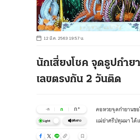
12 มี.ค. 2563 19:57 น.
นักเสี่ยงโชค จุดธูปกำยา
เลขตรงกัน 2 วันติด
คอหวยจุดกำยานขอโชค
+
ก
ก
-ก
แม่ย่าศรีปทุมมา ได้เ
ฟังข่าว
Light