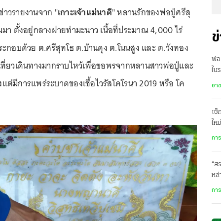
สื่อข่าวรายงานจาก "
เกาะเจ้าแม่นาคี
" หลานรักของพ่อปู่ศรีสุ
มา ตั้งอยู่กลางฝายท่ามะนาว เนื้อที่ประมาณ 4,000 ไร่
ข
ประกอบด้วย ต.ศรีสุทโธ ต.บ้านดุง ต.โนนสูง และ ต.วังทอง
พ่อ
องเที่ยวเดินทางมากราบไหว้เพื่อขอพรจากหลานสาวพ่อปู่และ
ใน
งแต่มีการแพร่ระบาดของเชื้อไวรัสโคโรนา 2019 หรือ โค
ลู
อา
เช็
ใหม
การ
“สร
หล่
ในเ
การ