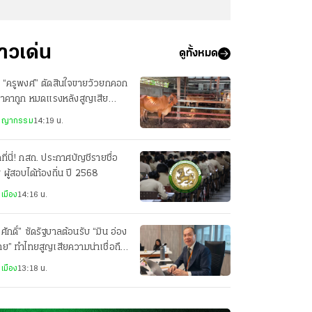
่าวเด่น
ดูทั้งหมด
 “ครูพงศ์” ตัดสินใจขายวัวยกคอก
ราคาถูก หมดแรงหลังสูญเสีย
กชาย
ชญากรรม
14:19 น.
กที่นี่! กสถ. ประกาศบัญชีรายชื่อ
่ ผู้สอบได้ท้องถิ่น ปี 2568
เมือง
14:16 น.
ศักดิ์” ซัดรัฐบาลต้อนรับ “มิน อ่อง
าย” ทำไทยสูญเสียความน่าเชื่อถือ
วทีโลก
เมือง
13:18 น.