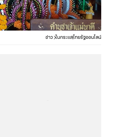
ข่าว
ในกระแส
ไทยรัฐออนไลน์
...