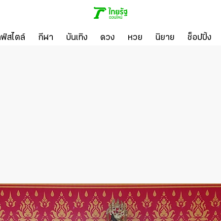
ลฟ์สไตล์
กีฬา
บันเทิง
ดวง
หวย
นิยาย
ช็อปปิ้ง