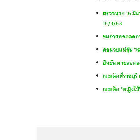
ตรวจหวย 16 มีน
16/3/63
ชมถ่ายทอดสดการ
คอหวยแห่ลุ้น "เล
ยืนยัน หวยลอตเ
เลขเด็ดที่ราชบุร
เลขเด็ด "หญิงใบ้