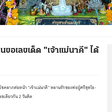
นขอเลขเด็ด "เจ้าแม่นาคี" ได้
ลาภต่อหน้า "เจ้าแม่นาคี" หลานรักของพ่อปู่ศรีสุทโธ-
ลขเดียวกัน 2 วันติด