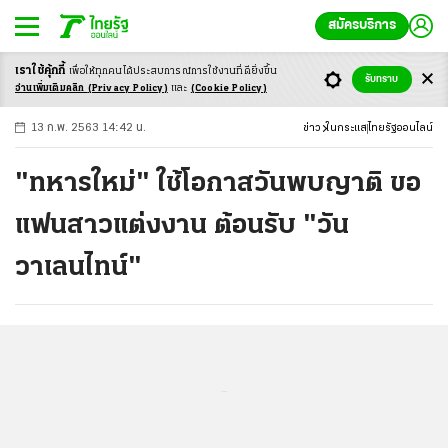
สมัครบริการ
เราใช้คุ้กกี้
เพื่อให้ทุกคนได้ประสบ
การณ์การใช้งานที่ดียิ่งขึ้น
+
ก
ก
-ก
รับทราบ
อ่านเพิ่มเติมคลิก
(Privacy Policy)
และ
(Cookie Policy)
13 ก.พ. 2563 14:42 น.
ข่าว
ในกระแส
ไทยรัฐออนไลน์
"ทหารใหม่" ใช้โอกาสวันพบญาติ ขอ
แฟนสาวแต่งงาน ต้อนรับ "วัน
วาเลนไทน์"
...