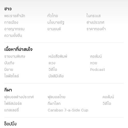
ข่าว
พระราชสำนัก
ทั่วไทย
ในกระแส
การเมือง
นโยบายรัฐ
ต่างประเทศ
อาชญากรรม
ยานยนต์
ราคาทองคำ
ความยั่งยืน
เนื้อหาที่น่าสนใจ
รายงานพิเศษ
หนังสือพิมพ์
คอลัมน์
บันเทิง
ดวง
หวย
นิยาย
วิดีโอ
Podcast
ไลฟ์สไตล์
มัลติมีเดีย
กีฬา
ฟุตบอลต่่างประเทศ
ฟุตบอลไทย
คอลัมน์
ไฟต์สปอร์ต
กีฬาโลก
วิดีโอ
แกลเลอรี่
Carabao 7-a-Side Cup
ช็อปปิ้ง