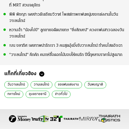
ที่ MRT สวนจตุจักร
พีพี พัชญา เผยข่าวดีเตรียมวิวาห์ โพสต์ภาพแฟนหนุ่มขอแต่งงานในวัน
วาเลนไทน์
หวานฉ่ำ "น้องไปป์" ลูกชายอดีตนายกฯ "ยิ่งลักษณ์" ควงแฟนสาวฉลองวัน
วาเลนไทน์
เบน ชลาทิศ เผยภาพน่ารักเรา 3 คนสุดมุ้งมิ้งรับวาเลนไทน์ ทำคนโสดอิจฉา
"วาเลนไทน์" คึกคัก คนแห่ซื้อดอกไม้มอบให้คนรัก ปีนี้กุหลาบราคาไม่สูงมาก
แท็กที่เกี่ยวข้อง
วันวาเลนไทน์
วานเลนไทน์
ขอแฟนแต่งงาน
วันพบญาติ
ทหารใหม่
อุบลราชธานี
ข่าวทั่วไป