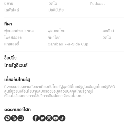
นิยาย
วิดีโอ
Podcast
ไลฟ์สไตล์
มัลติมีเดีย
กีฬา
ฟุตบอลต่่างประเทศ
ฟุตบอลไทย
คอลัมน์
ไฟต์สปอร์ต
กีฬาโลก
วิดีโอ
แกลเลอรี่
Carabao 7-a-Side Cup
ช็อปปิ้ง
ไทยรัฐอีเวนต์
เกี่ยวกับไทยรัฐ
กิจกรรม
ร่วมงานกับเรา
เกี่ยวกับไทยรัฐ
มูลนิธิไทยรัฐ
ศูนย์ข้อมูลไทยรัฐ
FAQ
ศูนย์ช่วยเหลือ
นโยบายคุ้มครองข้อมูลส่วนบุคคลไทยรัฐกรุ๊ป
เงื่อนไขข้อตกลงการใช้บริการ
ติดต่อเรา
ติดต่อโฆษณา
ติดตามเราได้ที่