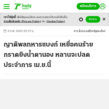
สมัครบริการ
เราใช้คุ้กกี้
เพื่อให้ทุกคนได้ประสบ
การณ์การใช้งานที่ดียิ่งขึ้น
+
ก
ก
-ก
รับทราบ
อ่านเพิ่มเติมคลิก
(Privacy Policy)
และ
(Cookie Policy)
9 ก.พ. 2563 20:27 น.
ข่าว
ในกระแส
ไทยรัฐออนไลน์
ญาติพลทหารแบงก์ เหยื่อคนร้าย
กราดยิงน้ำตานอง หลานจะปลด
ประจำการ เม.ย.นี้
...