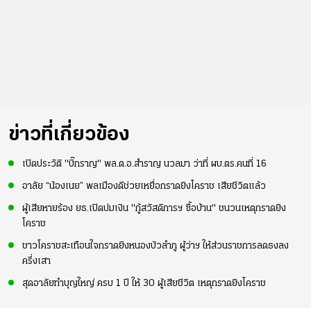
ข่าวที่เกี่ยวข้อง
เปิดประวัติ "บิ๊กราญ" พล.ต.อ.สำราญ นวลมา ว่าที่ ผบ.ตร.คนที่ 16
อาลัย “น้องเนย” พลเมืองดีช่วยเหยื่อกราดยิงโคราช เสียชีวิตแล้ว
ผู้เสียหายร้อง ยธ.เปิดปมเงิน "กู้สวัสดิการฯ ซื้อบ้าน" ชนวนเหตุกราดยิง
โคราช
ชาวโคราชสะเทือนใจกราดยิงหนองบัวลำภู ผู้ว่าฯ ให้ส่วนราชการลดธงลง
ครึ่งเสา
สุดอาลัยทำบุญใหญ่ ครบ 1 ปี ให้ 30 ผู้เสียชีวิต เหตุกราดยิงโคราช