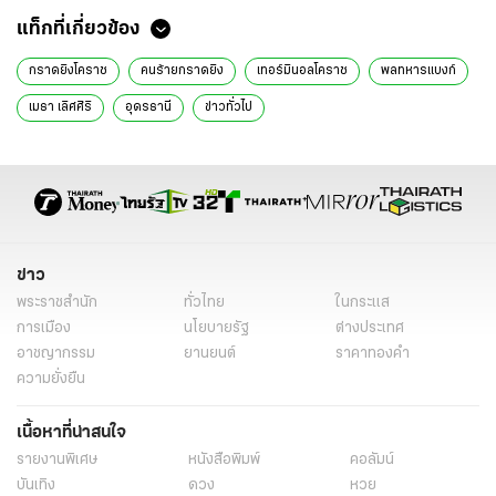
แท็กที่เกี่ยวข้อง
กราดยิงโคราช
คนร้ายกราดยิง
เทอร์มินอลโคราช
พลทหารแบงก์
เมธา เลิศศิริ
อุดรธานี
ข่าวทั่วไป
ข่าว
พระราชสำนัก
ทั่วไทย
ในกระแส
การเมือง
นโยบายรัฐ
ต่างประเทศ
อาชญากรรม
ยานยนต์
ราคาทองคำ
ความยั่งยืน
เนื้อหาที่น่าสนใจ
รายงานพิเศษ
หนังสือพิมพ์
คอลัมน์
บันเทิง
ดวง
หวย