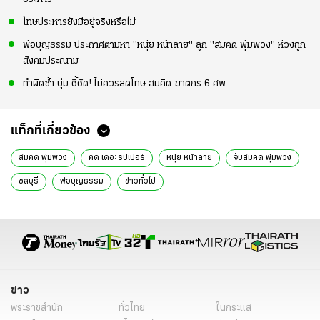
โทษประหารยังมีอยู่จริงหรือไม่
พ่อบุญธรรม ประกาศตามหา "หนุ่ย หน้าลาย" ลูก "สมคิด พุ่มพวง" ห่วงถูก
สังคมประณาม
ทำผิดซ้ำ บุ๋ม ชี้ชัด! ไม่ควรลดโทษ สมคิด ฆาตกร 6 ศพ
แท็กที่เกี่ยวข้อง
สมคิด พุ่มพวง
คิด เดอะริปเปอร์
หนุ่ย หน้าลาย
จับสมคิด พุ่มพวง
ชลบุรี
พ่อบุญธรรม
ข่าวทั่วไป
ข่าว
พระราชสำนัก
ทั่วไทย
ในกระแส