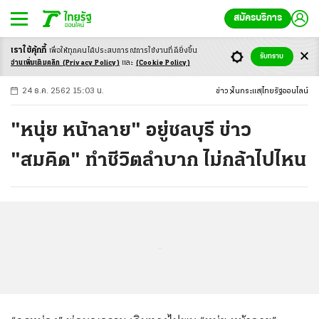
สมัครบริการ
เราใช้คุ้กกี้
เพื่อให้ทุกคนได้ประสบ
การณ์การใช้งานที่ดียิ่งขึ้น
+
ก
ก
-ก
รับทราบ
อ่านเพิ่มเติมคลิก
(Privacy Policy)
และ
(Cookie Policy)
24 ธ.ค. 2562 15:03 น.
ข่าว
ในกระแส
ไทยรัฐออนไลน์
"หนุ่ย หน้าลาย" อยู่ชลบุรี ข่าว
"สมคิด" ทำชีวิตลำบาก ไม่กล้าไปไหน
...