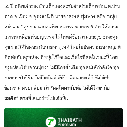
55 ปี อดีตเจ้าของบ้านเด็กแสงตะวันสำหรับเด็กเร่ร่อน ต.บ้าน
ตาด อ.เมือง จ.อุดรธานี ที่ นายจาตุรงค์ พุ่มพวง หรือ "หนุ่ย
หน้าลาย" ลูกชายนายสมคิด พุ่มพวง ฆาตกร 6 ศพ ให้ความ
เคารพเหมือนพ่อบุญธรรม ได้โพสต์ข้อความและรูป ขณะพูด
คุยผ่านวิดีโอคอล กับนายจาตุรงค์ โดยในข้อความของหนุ่ย ที่
ติดต่อกับครูหน่อง ที่หนุ่ยไว้ใจและเชื่อใจที่สุดในขณะนี้ โดย
ครูหน่องได้บอกหนุ่ยว่า ไม่มีใครซ้ำเติม ทุกคนให้กำลังใจ ทุก
คนอยากให้เริ่มต้นชีวิตใหม่ มีชีวิต มีอนาคตที่ดี ซึ่งได้ส่ง
ข้อความ ตอบกลับมาว่า
“ผมโตมากับพ่อ ไม่ได้โตมากับ
สมคิด”
ตามที่เสนอข่าวไปแล้วนั้น