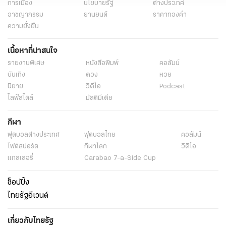
การเมือง
นโยบายรัฐ
ต่างประเทศ
อาชญากรรม
ยานยนต์
ราคาทองคำ
ความยั่งยืน
เนื้อหาที่น่าสนใจ
รายงานพิเศษ
หนังสือพิมพ์
คอลัมน์
บันเทิง
ดวง
หวย
นิยาย
วิดีโอ
Podcast
ไลฟ์สไตล์
มัลติมีเดีย
กีฬา
ฟุตบอลต่่างประเทศ
ฟุตบอลไทย
คอลัมน์
ไฟต์สปอร์ต
กีฬาโลก
วิดีโอ
แกลเลอรี่
Carabao 7-a-Side Cup
ช็อปปิ้ง
ไทยรัฐอีเวนต์
เกี่ยวกับไทยรัฐ