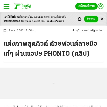
สมัครบริการ
เราใช้คุ้กกี้
เพื่อให้ทุกคนได้ประสบ
การณ์การใช้งานที่ดียิ่งขึ้น
+
ก
ก
-ก
รับทราบ
อ่านเพิ่มเติมคลิก
(Privacy Policy)
และ
(Cookie Policy)
19 พ.ย. 2562 18:00 น.
ข่าว
ในกระแส
ไทยรัฐออนไลน์
แต่งภาพสุดคิวต์ ด้วยฟอนต์ลายมือ
เก๋ๆ ผ่านแอปฯ PHONTO (คลิป)
...