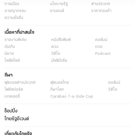
การเมือง
นโยบายรัฐ
ต่างประเทศ
อาชญากรรม
ยานยนต์
ราคาทองคำ
ความยั่งยืน
เนื้อหาที่น่าสนใจ
รายงานพิเศษ
หนังสือพิมพ์
คอลัมน์
บันเทิง
ดวง
หวย
นิยาย
วิดีโอ
Podcast
ไลฟ์สไตล์
มัลติมีเดีย
กีฬา
ฟุตบอลต่่างประเทศ
ฟุตบอลไทย
คอลัมน์
ไฟต์สปอร์ต
กีฬาโลก
วิดีโอ
แกลเลอรี่
Carabao 7-a-Side Cup
ช็อปปิ้ง
ไทยรัฐอีเวนต์
เกี่ยวกับไทยรัฐ