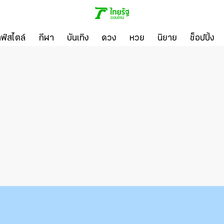
ลฟ์สไตล์
กีฬา
บันเทิง
ดวง
หวย
นิยาย
ช็อปปิ้ง