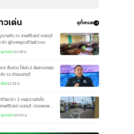
่าวเด่น
ดูทั้งหมด
ุกราดยิง รร.เทพศิรินทร์ นนทบุรี
ิแล้ว ผู้ก่อเหตุจบชีวิตตัวเอง
ชญากรรม
11:09 น.
กฯ สั่งด่วน ให้มท.2 ติดตามเหตุก
ยิง รร.ย่านนนทบุรี
เมือง
11:02 น.
ยชีวิตแล้ว 2 เหตุกราดยิงใน
เทพศิรินทร์ นนทบุรี เร่งอพยพ
ในโรงเรียน
ชญากรรม
10:53 น.