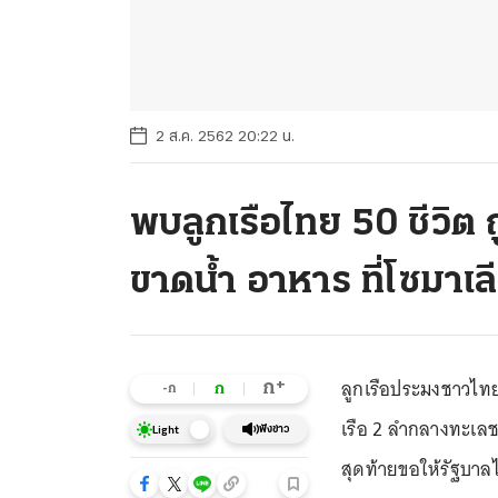
2 ส.ค. 2562 20:22 น.
พบลูกเรือไทย 50 ชีวิต 
ขาดน้ำ อาหาร ที่โซมาเล
ลูกเรือประมงชาวไท
+
ก
ก
-ก
เรือ 2 ลำกลางทะเลชา
ฟังข่าว
Light
สุดท้ายขอให้รัฐบาล