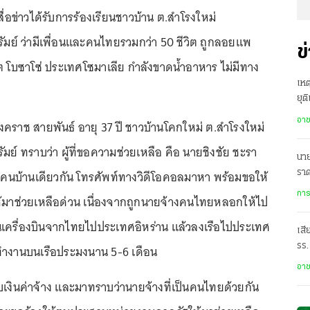
ผู้สื่อข่าวได้รับการร้องเรียนชาวบ้าน ต.สำโรงใหม่
ัมย์ ว่ามีเพื่อนและคนไทยรวมกว่า 50 ชีวิต ถูกลอยแพ
ข
 โบซาโซ่ ประเทศโซมาเลีย กำลังขาดน้ำอาหาร ไม่มีทาง
เหต
ยุต
อา
ราช สายพันธ์ อายุ 37 ปี ชาวบ้านโคกใหม่ ต.สำโรงใหม่
ัมย์ ทราบว่า ผู้ที่ขอความช่วยเหลือ คือ นายชิงชัย ชะรา
นาย
ื่อนคนบ้านเดียวกัน โทรศัพท์ทางวิดีโอคอลมาหา พร้อมขอให้
ราด
การ
ให้มาช่วยเหลือด่วน เนื่องจากถูกนายจ้างคนไทยหลอกให้ไป
เครื่องบินจากไทยไปประเทศอิหร่าน แล้วลงเรือไปประเทศ
เสี
รร.
้ทำงานบนเรือประมงนาน 5-6 เดือน
คน
อา
ด้รับเงินค่าจ้าง และมาทราบว่านายจ้างที่เป็นคนไทยด้วยกัน