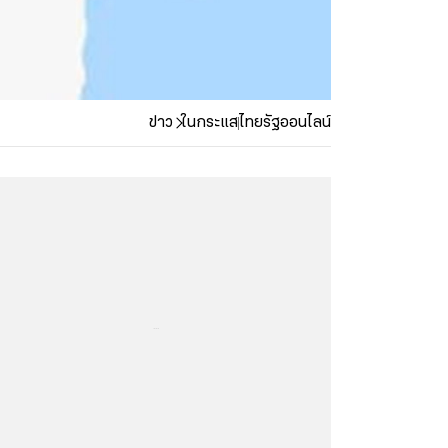
ข่าว
ในกระแส
ไทยรัฐออนไลน์
...