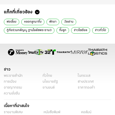
แท็กที่เกี่ยวข้อง
พ่อเลี้ยง
หลอกลูกมาทิ้ง
พัทยา
วัดด่าน
กู้ภัยร่วมกตัญญู ฐานโลตัสพระราม3
ทิ้งลูก
ข่าวโซเชียล
ข่าวทั่วไป
ข่าว
พระราชสำนัก
ทั่วไทย
ในกระแส
การเมือง
นโยบายรัฐ
ต่างประเทศ
อาชญากรรม
ยานยนต์
ราคาทองคำ
ความยั่งยืน
เนื้อหาที่น่าสนใจ
รายงานพิเศษ
หนังสือพิมพ์
คอลัมน์