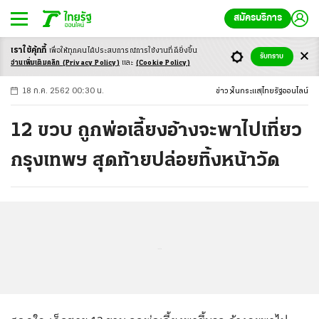
สมัครบริการ
เราใช้คุ้กกี้
เพื่อให้ทุกคนได้ประสบ
การณ์การใช้งานที่ดียิ่งขึ้น
+
ก
ก
-ก
รับทราบ
อ่านเพิ่มเติมคลิก
(Privacy Policy)
และ
(Cookie Policy)
18 ก.ค. 2562 00:30 น.
ข่าว
ในกระแส
ไทยรัฐออนไลน์
12 ขวบ ถูกพ่อเลี้ยงอ้างจะพาไปเที่ยว
กรุงเทพฯ สุดท้ายปล่อยทิ้งหน้าวัด
...