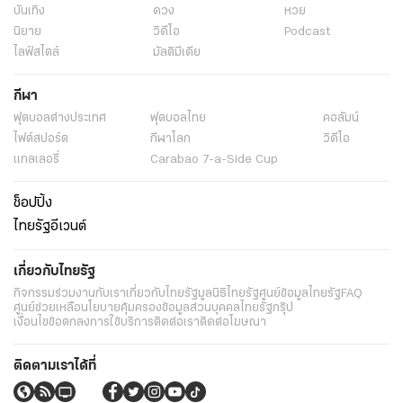
บันเทิง
ดวง
หวย
นิยาย
วิดีโอ
Podcast
ไลฟ์สไตล์
มัลติมีเดีย
กีฬา
ฟุตบอลต่่างประเทศ
ฟุตบอลไทย
คอลัมน์
ไฟต์สปอร์ต
กีฬาโลก
วิดีโอ
แกลเลอรี่
Carabao 7-a-Side Cup
ช็อปปิ้ง
ไทยรัฐอีเวนต์
เกี่ยวกับไทยรัฐ
กิจกรรม
ร่วมงานกับเรา
เกี่ยวกับไทยรัฐ
มูลนิธิไทยรัฐ
ศูนย์ข้อมูลไทยรัฐ
FAQ
ศูนย์ช่วยเหลือ
นโยบายคุ้มครองข้อมูลส่วนบุคคลไทยรัฐกรุ๊ป
เงื่อนไขข้อตกลงการใช้บริการ
ติดต่อเรา
ติดต่อโฆษณา
ติดตามเราได้ที่