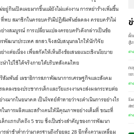
่อยู่กินเปิดเผยมากขึ้นแม้ยังไม่แต่งงาน การหย่าร้างเพิ่มขึ้น
ที่พบ สมาชิกในครอบครัวมีปฏิสัมพันธ์ลดลง ครอบครัวไม่
ข
อย่างสมบูรณ์ การเปลี่ยนแปลงครอบครัวดังกล่าวเป็นข้อ
ติ๊
การพัฒนาประเทศ สกสว.จึงสนับสนุนกลไกให้นักวิจัย
สู้
างต่อเนื่อง เพื่อสกัดให้เห็นถึงข้อเสนอแนะเชิงนโยบาย
ต่า
ละนำไปใช้ได้จริงภายใต้บริบทสังคมไทย
กบฏ
เย
ิริสัมพันธ์ เลขาธิการสภาพัฒนาการเศรษฐกิจและสังคม
ต่า
 การลดลงของประชากรเด็กและวัยแรงงานจะส่งผลกระทบต่อ
างมากในอนาคต เป็นโจทย์ท้าทายว่าจะดำเนินการอย่างไร
Ea
สหร
ในการผลิตและสร้างคนให้มีคุณภาพอย่างเต็มที่ ขณะที่
ต่า
็กแรกเกิดถึง 5 ขวบ ซึ่งเป็นช่วงสำคัญของการพัฒนา
ล่าช้าต่ำกว่ามาตรฐานถึงร้อยละ 28 อีกทั้งความเหลื่อม