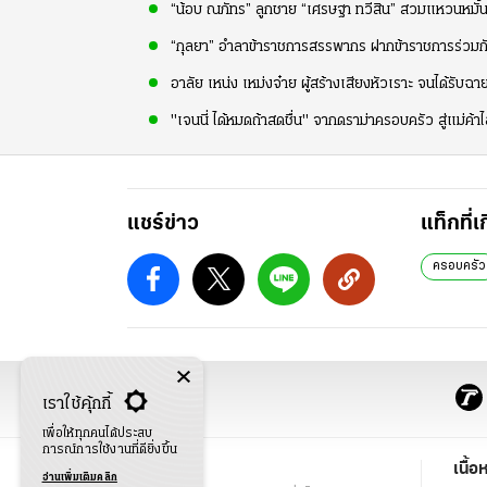
“น้อบ ณภัทร” ลูกชาย “เศรษฐา ทวีสิน” สวมแหวนหมั้นแ
“กุลยา” อำลาข้าราชการสรรพากร ฝากข้าราชการร่วมก
อาลัย เหน่ง เหม่งจ๋าย ผู้สร้างเสียงหัวเราะ จนได้รับฉาย
"เจนนี่ ได้หมดถ้าสดชื่น" จากดราม่าครอบครัว สู่แม่ค้
แชร์ข่าว
แท็กที่เ
ครอบครัว
เราใช้คุ้กกี้
เพื่อให้ทุกคนได้ประสบ
การณ์การใช้งานที่ดียิ่งขึ้น
ข่าว
เนื้อ
อ่านเพิ่มเติมคลิก