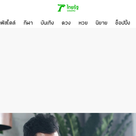
ลฟ์สไตล์
กีฬา
บันเทิง
ดวง
หวย
นิยาย
ช็อปปิ้ง