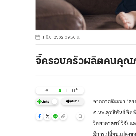
1 มิ.ย. 2562 09:56 น.
จี้ครอบครัวผลิตคนคุณ
+
ก
ก
-ก
จากการสัมมนา “ครอ
ฟังข่าว
Light
ศ.นพ.สุทธิพันธ์ จิ
วิทยาศาสตร์ วิจัยแ
มีการเปลี่ยนแปลงขอ