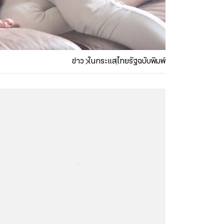
ข่าว
ในกระแส
ไทยรัฐฉบับพิมพ์
...