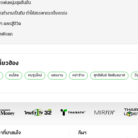
ฟนหนุ่มสุดชื่นมื่น
ันทำงานเป็นทีม ทำให้สรรพากรแข็งแกร่ง
า ตลกสู้ชีวิต
าไลฟ์แตก
กี่ยวข้อง
คนโสด
คนรุ่นใหม่
แต่งงาน
หย่าร้าง
สุทธิพันธ์ จิตพิมลมาศ
วั
หาที่น่าสนใจ
กีฬา