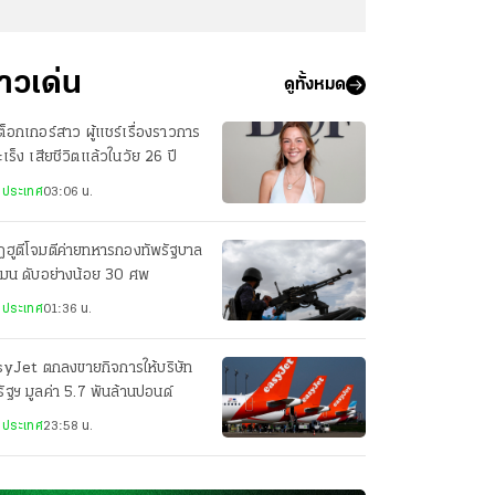
่าวเด่น
ดูทั้งหมด
กต็อกเกอร์สาว ผู้แชร์เรื่องราวการ
มะเร็ง เสียชีวิตแล้วในวัย 26 ปี
งประเทศ
03:06 น.
ฮูตีโจมตีค่ายทหารกองทัพรัฐบาล
เมน ดับอย่างน้อย 30 ศพ
งประเทศ
01:36 น.
syJet ตกลงขายกิจการให้บริษัท
ัฐฯ มูลค่า 5.7 พันล้านปอนด์
งประเทศ
23:58 น.