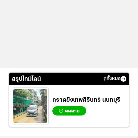
...
สรุปไทม์ไลน์
ดูทั้งหมด
กราดยิงเทพศิรินทร์ นนทบุรี
ติดตาม