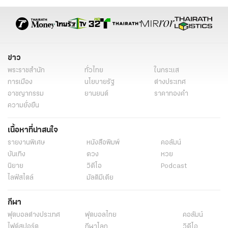
ข่าว
พระราชสำนัก
ทั่วไทย
ในกระแส
การเมือง
นโยบายรัฐ
ต่างประเทศ
อาชญากรรม
ยานยนต์
ราคาทองคำ
ความยั่งยืน
เนื้อหาที่น่าสนใจ
รายงานพิเศษ
หนังสือพิมพ์
คอลัมน์
บันเทิง
ดวง
หวย
นิยาย
วิดีโอ
Podcast
ไลฟ์สไตล์
มัลติมีเดีย
กีฬา
ฟุตบอลต่่างประเทศ
ฟุตบอลไทย
คอลัมน์
ไฟต์สปอร์ต
กีฬาโลก
วิดีโอ