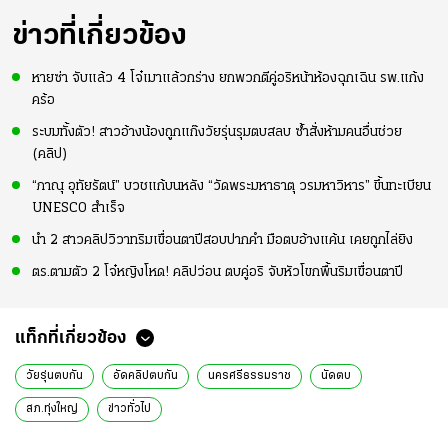
ข่าวที่เกี่ยวข้อง
หายซ่า จับแล้ว 4 โจ๋เมาแล้วกร่าง ยกพวกตีคู่อริหน้าห้องฉุกเฉิน รพ.แก้ง
คร้อ
ระบมทั้งตัว! สาวอ้างน้องถูกแก๊งวัยรุ่นรุมตบสลบ ซ้ำสั่งห้ามคนอื่นช่วย
(คลิป)
“ภาณุ อุทัยรัตน์” บวชแก้บนหลัง “วัดพระมหาธาตุ วรมหาวิหาร” ขึ้นทะเบียน
UNESCO สำเร็จ
นำ 2 สาวคลิปวิวาทริมเขื่อนตาปีสอบปากคำ มือตบอ้างแค้น เคยถูกไล่ยิง
ตร.ตามตัว 2 โจ๋หญิงโหด! คลิปว่อน ตบคู่อริ จับหัวโขกพื้นริมเขื่อนตาปี
แท็กที่เกี่ยวข้อง
วัยรุ่นตบกัน
อัดคลิปตบกัน
นครศรีธรรมราช
นัดตบ
สภ.ทุ่งใหญ่
ข่าวทั่วไป