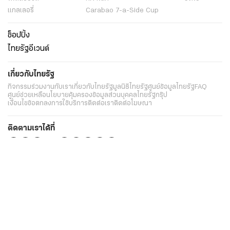
แกลเลอรี่
Carabao 7-a-Side Cup
ช็อปปิ้ง
ไทยรัฐอีเวนต์
เกี่ยวกับไทยรัฐ
กิจกรรม
ร่วมงานกับเรา
เกี่ยวกับไทยรัฐ
มูลนิธิไทยรัฐ
ศูนย์ข้อมูลไทยรัฐ
FAQ
ศูนย์ช่วยเหลือ
นโยบายคุ้มครองข้อมูลส่วนบุคคลไทยรัฐกรุ๊ป
เงื่อนไขข้อตกลงการใช้บริการ
ติดต่อเรา
ติดต่อโฆษณา
ติดตามเราได้ที่
Application
My THAIRATH