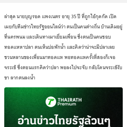
ล่าสุด นายบุญรอด แพงเนตร อายุ 35 ปี ที่ถูกไอ้กุดกัด เปิด
เผยกับทีมข่าวไทยรัฐออนไลน์ว่า ตนเป็นคนต่างถิ่น บ้านเดิมอยู่
ที่นครพนม และเดินทางมาเยี่ยมเพื่อน ซึ่งตนเป็นคนชอบ
ทอดแหหาปลา ตนเห็นบ่อพักน้ำ และคิดว่าน่าจะมีปลาเลย
ชวนหลานของเพื่อนมาทอดแห พอทอดแหครั้งที่สองก็เจอ
จระเข้ ซึ่งตอนแรกคิดว่าปลา พอลงไปจะจับ กลับโดนจระเข้งับ
ขา ลากตนลงน้ำ