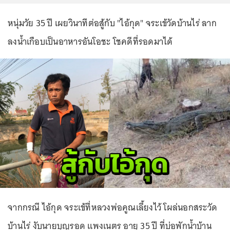
หนุ่มวัย 35 ปี เผยวินาทีต่อสู้กับ "ไอ้กุด" จระเข้วัดบ้านไร่ ลาก
ลงน้ำเกือบเป็นอาหารอันโอชะ โชคดีที่รอดมาได้
จากกรณี ไอ้กุด จระเข้ที่หลวงพ่อคูณเลี้ยงไว้ โผล่นอกสระวัด
บ้านไร่ งับนายบุญรอด แพงเนตร อายุ 35 ปี ที่บ่อพักน้ำบ้าน