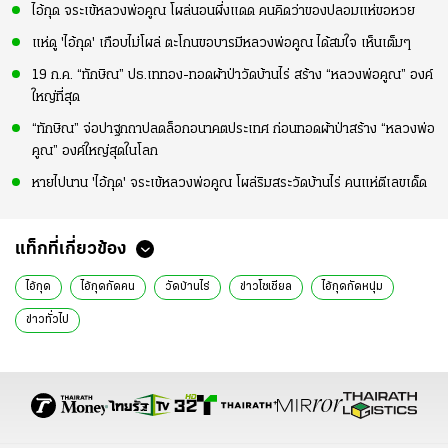
ไอ้กุด จระเข้หลวงพ่อคูณ โผล่นอนผึ่งแดด คนคิดว่าของปลอมแห่ขอหวย
แห่ดู 'ไอ้กุด' เกือบไม่โผล่ ตะโกนขอบารมีหลวงพ่อคูณ ได้สมใจ เห็นเต็มๆ
19 ก.ค. “ทักษิณ” ปธ.เททอง-ทอดผ้าป่าวัดบ้านไร่ สร้าง “หลวงพ่อคูณ” องค์
ใหญ่ที่สุด
“ทักษิณ” จ่อปาฐกถาปลดล็อกอนาคตประเทศ ก่อนทอดผ้าป่าสร้าง “หลวงพ่อ
คูณ” องค์ใหญ่สุดในโลก
หายไปนาน 'ไอ้กุด' จระเข้หลวงพ่อคูณ โผล่ริมสระวัดบ้านไร่ คนแห่ตีเลขเด็ด
แท็กที่เกี่ยวข้อง
ไอ้กุด
ไอ้กุดกัดคน
วัดบ้านไร่
ข่าวโซเชียล
ไอ้กุดกัดหนุ่ม
ข่าวทั่วไป