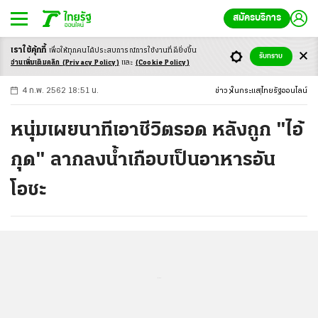
สมัครบริการ
เราใช้คุ้กกี้
เพื่อให้ทุกคนได้ประสบ
การณ์การใช้งานที่ดียิ่งขึ้น
+
ก
ก
-ก
รับทราบ
อ่านเพิ่มเติมคลิก
(Privacy Policy)
และ
(Cookie Policy)
4 ก.พ. 2562 18:51 น.
ข่าว
ในกระแส
ไทยรัฐออนไลน์
หนุ่มเผยนาทีเอาชีวิตรอด หลังถูก "ไอ้
กุด" ลากลงน้ำเกือบเป็นอาหารอัน
โอชะ
...