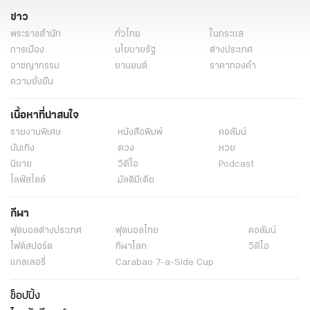
ข่าว
พระราชสำนัก
ทั่วไทย
ในกระแส
การเมือง
นโยบายรัฐ
ต่างประเทศ
อาชญากรรม
ยานยนต์
ราคาทองคำ
ความยั่งยืน
เนื้อหาที่น่าสนใจ
รายงานพิเศษ
หนังสือพิมพ์
คอลัมน์
บันเทิง
ดวง
หวย
นิยาย
วิดีโอ
Podcast
ไลฟ์สไตล์
มัลติมีเดีย
กีฬา
ฟุตบอลต่่างประเทศ
ฟุตบอลไทย
คอลัมน์
ไฟต์สปอร์ต
กีฬาโลก
วิดีโอ
แกลเลอรี่
Carabao 7-a-Side Cup
ช็อปปิ้ง