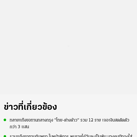
...
ข่าวที่เกี่ยวข้อง
ทลายแก๊งขอทานกลางกรุง "ไทย-ต่างด้าว" รวม 12 ราย เจอเงินสดติดตัว
กว่า 3 แสน
รวบแก๊งขอทานกัมพูชา ใบหน้าพิการ พบรายได้วันละเป็นพัน บางคนมีทองใส่