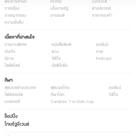
พระราชสำนัก
ทั่วไทย
ในกระแส
การเมือง
นโยบายรัฐ
ต่างประเทศ
อาชญากรรม
ยานยนต์
ราคาทองคำ
ความยั่งยืน
เนื้อหาที่น่าสนใจ
รายงานพิเศษ
หนังสือพิมพ์
คอลัมน์
บันเทิง
ดวง
หวย
นิยาย
วิดีโอ
Podcast
ไลฟ์สไตล์
มัลติมีเดีย
กีฬา
ฟุตบอลต่่างประเทศ
ฟุตบอลไทย
คอลัมน์
ไฟต์สปอร์ต
กีฬาโลก
วิดีโอ
แกลเลอรี่
Carabao 7-a-Side Cup
ช็อปปิ้ง
ไทยรัฐอีเวนต์