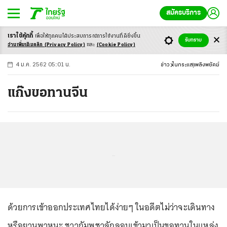
สมัครบริการ
เราใช้คุ้กกี้
เพื่อให้ทุกคนได้ประสบ
การณ์การใช้งานที่ดียิ่งขึ้น
+
ก
ก
-ก
รับทราบ
อ่านเพิ่มเติมคลิก
(Privacy Policy)
และ
(Cookie Policy)
4 ม.ค. 2562 05:01 น.
ข่าว
ในกระแส
เพลิงพยัคฆ์
แก๊งขอทานจีน
...
ด้วยการเข้าออกประเทศไทยได้ง่ายๆ ในอดีตไม่ว่าจะเดินทาง
หรือยานพาหนะ ชาวกัมพูชาลักลอบเข้ามาเป็นขอทานในแหล่ง