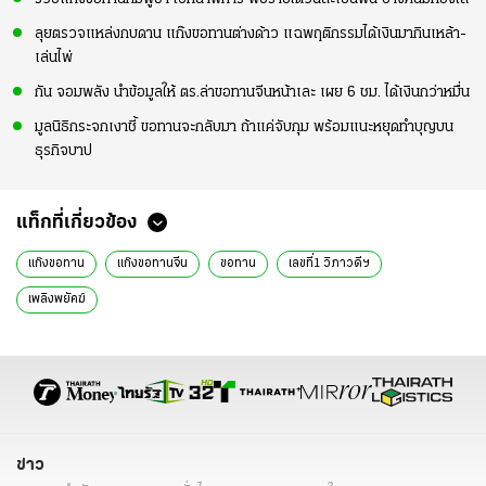
ลุยตรวจแหล่งกบดาน แก๊งขอทานต่างด้าว แฉพฤติกรรมได้เงินมากินเหล้า-
เล่นไพ่
กัน จอมพลัง นำข้อมูลให้ ตร.ล่าขอทานจีนหน้าเละ เผย 6 ชม. ได้เงินกว่าหมื่น
มูลนิธิกระจกเงาชี้ ขอทานจะกลับมา ถ้าแค่จับกุม พร้อมแนะหยุดทำบุญบน
ธุรกิจบาป
แท็กที่เกี่ยวข้อง
แก๊งขอทาน
แก๊งขอทานจีน
ขอทาน
เลขที่1 วิภาวดีฯ
เพลิงพยัคฆ์
ข่าว