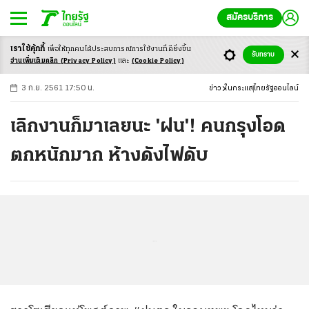
สมัครบริการ
เราใช้คุ้กกี้
เพื่อให้ทุกคนได้ประสบ
การณ์การใช้งานที่ดียิ่งขึ้น
+
ก
ก
-ก
รับทราบ
อ่านเพิ่มเติมคลิก
(Privacy Policy)
และ
(Cookie Policy)
3 ก.ย. 2561 17:50 น.
ข่าว
ในกระแส
ไทยรัฐออนไลน์
เลิกงานก็มาเลยนะ 'ฝน'! คนกรุงโอด
ตกหนักมาก ห้างดังไฟดับ
...