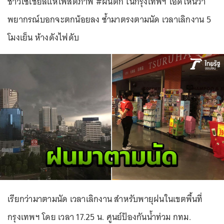
ชาวโซเชียลแห่โพสต์ภาพ #ฝนตก ในกรุงเทพฯ โอดไหนว่า
พยากรณ์บอกจะตกน้อยลง ซ้ำมาตรงตามนัด เวลาเลิกงาน 5
โมงเย็น ห้างดังไฟดับ
เรียกว่ามาตามนัด เวลาเลิกงาน สำหรับพายุฝนในเขตพื้นที่
กรุงเทพฯ โดย เวลา 17.25 น. ศูนย์ป้องกันน้ำท่วม กทม.