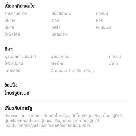
เนื้อหาที่น่าสนใจ
รายงานพิเศษ
หนังสือพิมพ์
คอลัมน์
บันเทิง
ดวง
หวย
นิยาย
วิดีโอ
Podcast
ไลฟ์สไตล์
มัลติมีเดีย
กีฬา
ฟุตบอลต่่างประเทศ
ฟุตบอลไทย
คอลัมน์
ไฟต์สปอร์ต
กีฬาโลก
วิดีโอ
แกลเลอรี่
Carabao 7-a-Side Cup
ช็อปปิ้ง
ไทยรัฐอีเวนต์
เกี่ยวกับไทยรัฐ
กิจกรรม
ร่วมงานกับเรา
เกี่ยวกับไทยรัฐ
มูลนิธิไทยรัฐ
ศูนย์ข้อมูลไทยรัฐ
FAQ
ศูนย์ช่วยเหลือ
นโยบายคุ้มครองข้อมูลส่วนบุคคลไทยรัฐกรุ๊ป
เงื่อนไขข้อตกลงการใช้บริการ
ติดต่อเรา
ติดต่อโฆษณา