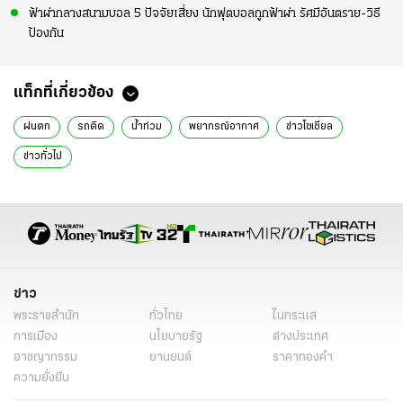
ฟ้าผ่ากลางสนามบอล 5 ปัจจัยเสี่ยง นักฟุตบอลถูกฟ้าผ่า รัศมีอันตราย-วิธี
ป้องกัน
แท็กที่เกี่ยวข้อง
ฝนตก
รถติด
น้ำท่วม
พยากรณ์อากาศ
ข่าวโซเชียล
ข่าวทั่วไป
ข่าว
พระราชสำนัก
ทั่วไทย
ในกระแส
การเมือง
นโยบายรัฐ
ต่างประเทศ
อาชญากรรม
ยานยนต์
ราคาทองคำ
ความยั่งยืน