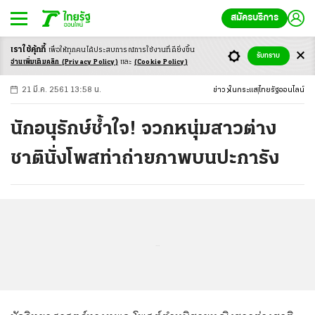
สมัครบริการ
เราใช้คุ้กกี้
เพื่อให้ทุกคนได้ประสบ
การณ์การใช้งานที่ดียิ่งขึ้น
+
ก
ก
-ก
รับทราบ
อ่านเพิ่มเติมคลิก
(Privacy Policy)
และ
(Cookie Policy)
21 มี.ค. 2561 13:58 น.
ข่าว
ในกระแส
ไทยรัฐออนไลน์
นักอนุรักษ์ช้ำใจ! จวกหนุ่มสาวต่าง
ชาตินั่งโพสท่าถ่ายภาพบนปะการัง
...