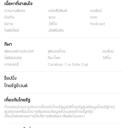
เนื้อหาที่น่าสนใจ
รายงานพิเศษ
หนังสือพิมพ์
คอลัมน์
บันเทิง
ดวง
หวย
นิยาย
วิดีโอ
Podcast
ไลฟ์สไตล์
มัลติมีเดีย
กีฬา
ฟุตบอลต่่างประเทศ
ฟุตบอลไทย
คอลัมน์
ไฟต์สปอร์ต
กีฬาโลก
วิดีโอ
แกลเลอรี่
Carabao 7-a-Side Cup
ช็อปปิ้ง
ไทยรัฐอีเวนต์
เกี่ยวกับไทยรัฐ
กิจกรรม
ร่วมงานกับเรา
เกี่ยวกับไทยรัฐ
มูลนิธิไทยรัฐ
ศูนย์ข้อมูลไทยรัฐ
FAQ
ศูนย์ช่วยเหลือ
นโยบายคุ้มครองข้อมูลส่วนบุคคลไทยรัฐกรุ๊ป
เงื่อนไขข้อตกลงการใช้บริการ
ติดต่อเรา
ติดต่อโฆษณา