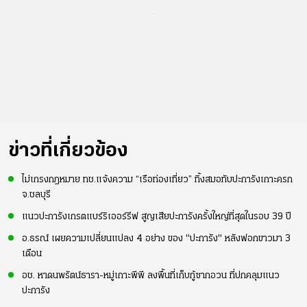
...
ข่าวที่เกี่ยวข้อง
ไม่เกรงกฎหมาย ทช.แจ้งความ “เรือท่องเที่ยว” ทิ้งสมอทับปะการังเกาะครก
จ.ชลบุรี
แนวปะการังเกรตแบร์ริเออร์รีฟ สูญเสียปะการังครั้งใหญ่ที่สุดในรอบ 39 ปี
อ.ธรณ์ เผยความเปลี่ยนแปลง 4 อย่าง ของ "ปะการัง" หลังฟอกขาวมา 3
เดือน
อช. หาดนพรัตน์ธารา-หมู่เกาะพีพี ลงพื้นที่เก็บกู้ซากอวน ที่ปกคลุมแนว
ปะการัง