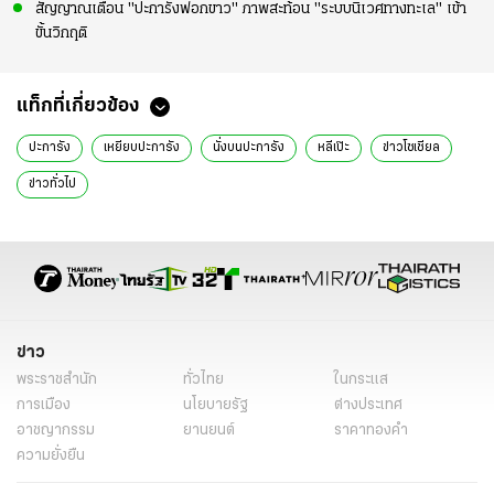
สัญญาณเตือน "ปะการังฟอกขาว" ภาพสะท้อน "ระบบนิเวศทางทะเล" เข้า
ขั้นวิกฤติ
แท็กที่เกี่ยวข้อง
ปะการัง
เหยียบปะการัง
นั่งบนปะการัง
หลีเป๊ะ
ข่าวโซเชียล
ข่าวทั่วไป
ข่าว
พระราชสำนัก
ทั่วไทย
ในกระแส
การเมือง
นโยบายรัฐ
ต่างประเทศ
อาชญากรรม
ยานยนต์
ราคาทองคำ
ความยั่งยืน