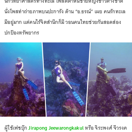
นักวิทยาศาสตร์ทางทะเล โพสต์ตำหนิชายหญิงชาวต่างชาติ
นั่งโพสท่าถ่ายภาพบนปะการัง ด้าน “อ.ธรณ์” เผย คนรักทะเล
มีอยู่มาก แต่คนไร้จิตสำนึกก็มี วอนคนไทยช่วยกันสอดส่อง
ปกป้องทรัพยากร
ผู้ใช้เฟซบุ๊ก
Jirapong Jeewarongkakul
หรือ จิระพงศ์ จีวรงค