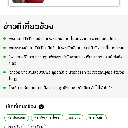
ข่าวที่เกี่ยวข้อง
พระเล่น TikTok ลิปซิงก์เพลงมักผัวเขา โผล่แจงแล้ว อ้างเป็นคลิปเก่า
พบพระสงฆ์เล่น TikTok ลิปซิงก์เพลงมักผัวเขา ชาวเน็ตวิจารณ์ไม่เหมาะสม
“พระกอดชี” สอนกรรมฐานพิสดาร สำนักพุทธฯ ส่งเรื่องตรวจสอบต้นสังกัด
แล้ว
ฉาวอีก ชาวบ้านล้อมจับพระลูกวัดใน จ.นครสวรรค์ อึ้งเจอสีกานุ่งกระโจมอก
ในกุฏิ
โซเชียลแห่คอมเมนต์ เปิ้ล นาคร พูดถึงปมพระกับสีกา ลั่นไม่ได้เข้าข้าง
แท็กที่เกี่ยวข้อง
พระร้องเพลง
พระร้องคาราโอเกะ
พระฉาว
คาราโอเกะ
ข่าวโซเชียล
ข่าวทั่วไป