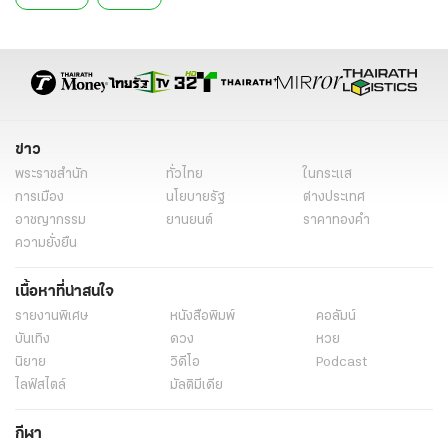
ข่าว
พระราชสำนัก
ทั่วไทย
ในกระแส
การเมือง
นโยบายรัฐ
ต่างประเทศ
อาชญากรรม
ยานยนต์
ราคาทองคำ
ความยั่งยืน
เนื้อหาที่น่าสนใจ
รายงานพิเศษ
หนังสือพิมพ์
คอลัมน์
บันเทิง
ดวง
หวย
นิยาย
วิดีโอ
Podcast
ไลฟ์สไตล์
มัลติมีเดีย
กีฬา