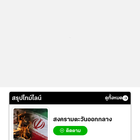
...
สรุปไทม์ไลน์
ดูทั้งหมด
สงครามตะวันออกกลาง
ติดตาม