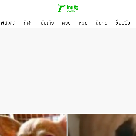
ลฟ์สไตล์
กีฬา
บันเทิง
ดวง
หวย
นิยาย
ช็อปปิ้ง