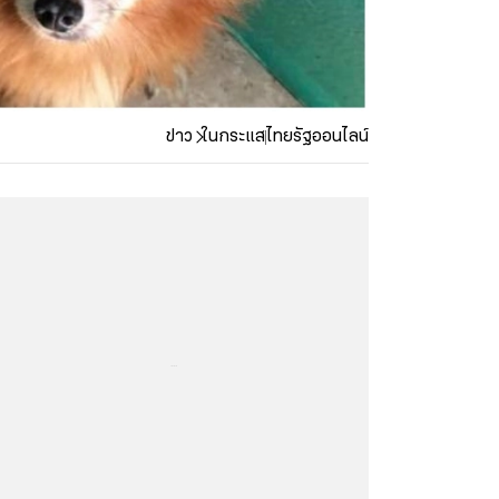
ข่าว
ในกระแส
ไทยรัฐออนไลน์
...