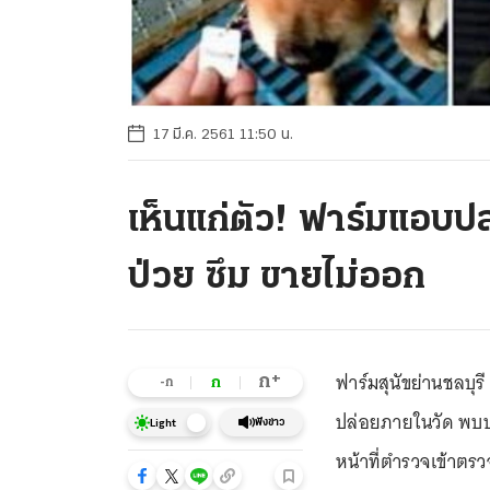
17 มี.ค. 2561 11:50 น.
เห็นแก่ตัว! ฟาร์มแอบปล
ป่วย ซึม ขายไม่ออก
ฟาร์มสุนัขย่านชลบุรี
+
ก
ก
-ก
ปล่อยภายในวัด พบบา
ฟังข่าว
Light
หน้าที่ตำรวจเข้าตรว