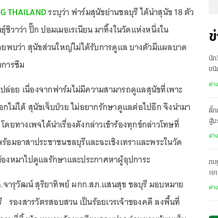
G THAILAND
ระบุว่า ฟาร์มสุนัขย่านชลบุรี ได้นำสุนัข 18 ตัว
ุ์ชิวาว่า ปั๊ก ปอมเมอเรเนียน มาทิ้งในวัดแห่งหนึ่งใน
ข
ดยพบว่า สุนัขส่วนใหญ่ไม่ได้รับการดูแล บางตัวมีแผลบาด
นัก
าการซึม
ชนิ
ต่า
ปล่อย เนื่องจากฟาร์มไม่มีความสามารถดูแลสุนัขที่เพาะ
ยออกไม่ได้ สุนัขเจ็บป่วย ไม่อยากรักษาดูแลต่อไปอีก จึงนำมา
ติ๊
 โดยทางเพจได้นำเรื่องดังกล่าวเข้าร้องทุกข์กล่าวโทษที่
สู้
ต่า
พร้อมอาสาประชาชนชลบุรีและฉะเชิงเทราและพระในวัด
นำน้องหมาไปดูแลรักษาและประกาศหาผู้อุปการะ
กบฏ
เย
.ต.อ.จารุวัฒน์ สุริยาทิพย์ ผกก.สภ.แสนสุข ชลบุรี มอบหมาย
ต่า
รี รองสารวัตรสอบสวน เป็นร้อยเวรเจ้าของคดี ลงพื้นที่