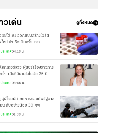
่าวเด่น
ดูทั้งหมด
วิทย์ใช้ AI ออกแบบสร้างไวรัส
ดใหม่ สำเร็จเป็นครั้งแรก
งประเทศ
04:16 น.
กต็อกเกอร์สาว ผู้แชร์เรื่องราวการ
มะเร็ง เสียชีวิตแล้วในวัย 26 ปี
งประเทศ
03:06 น.
ฮูตีโจมตีค่ายทหารกองทัพรัฐบาล
เมน ดับอย่างน้อย 30 ศพ
งประเทศ
01:36 น.