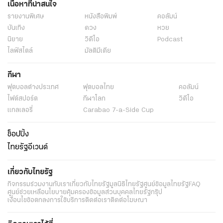
เนื้อหาที่น่าสนใจ
รายงานพิเศษ
หนังสือพิมพ์
คอลัมน์
บันเทิง
ดวง
หวย
นิยาย
วิดีโอ
Podcast
ไลฟ์สไตล์
มัลติมีเดีย
กีฬา
ฟุตบอลต่่างประเทศ
ฟุตบอลไทย
คอลัมน์
ไฟต์สปอร์ต
กีฬาโลก
วิดีโอ
แกลเลอรี่
Carabao 7-a-Side Cup
ช็อปปิ้ง
ไทยรัฐอีเวนต์
เกี่ยวกับไทยรัฐ
กิจกรรม
ร่วมงานกับเรา
เกี่ยวกับไทยรัฐ
มูลนิธิไทยรัฐ
ศูนย์ข้อมูลไทยรัฐ
FAQ
ศูนย์ช่วยเหลือ
นโยบายคุ้มครองข้อมูลส่วนบุคคลไทยรัฐกรุ๊ป
เงื่อนไขข้อตกลงการใช้บริการ
ติดต่อเรา
ติดต่อโฆษณา