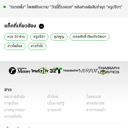
"ทนายตั้ม" โพสต์ข้อความ "วันนี้ที่รอคอย" หลังศาลตัดสินจำคุก "ครูปรีชา"
แท็กที่เกี่ยวข้อง
หวย 30 ล้าน
ครูปรีชา
ลุงจรูญ
เทอดศักดิ์ เจียมกิจวัฒนา
ข่าวโซเชียล
ข่าวทั่วไป
ข่าว
พระราชสำนัก
ทั่วไทย
ในกระแส
การเมือง
นโยบายรัฐ
ต่างประเทศ
อาชญากรรม
ยานยนต์
ราคาทองคำ
ความยั่งยืน