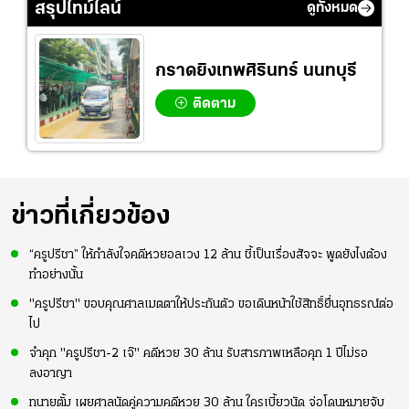
สรุปไทม์ไลน์
ดูทั้งหมด
กราดยิงเทพศิรินทร์ นนทบุรี
ติดตาม
ข่าวที่เกี่ยวข้อง
“ครูปรีชา” ให้กำลังใจคดีหวยอลเวง 12 ล้าน ชี้เป็นเรื่องสัจจะ พูดยังไงต้อง
ทำอย่างนั้น
"ครูปรีชา" ขอบคุณศาลเมตตาให้ประกันตัว ขอเดินหน้าใช้สิทธิ์ยื่นอุทธรณ์ต่อ
ไป
จำคุก "ครูปรีชา-2 เจ๊" คดีหวย 30 ล้าน รับสารภาพเหลือคุก 1 ปีไม่รอ
ลงอาญา
ทนายตั้ม เผยศาลนัดคู่ความคดีหวย 30 ล้าน ใครเบี้ยวนัด จ่อโดนหมายจับ