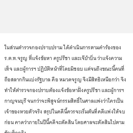
ในส่วนตำรวจกองปราบปราม ได้ดำเนินการตามคำร้องของ
ร.ต.ท.จรูญ ที่แจ้งข้อหา ครูปรีชา และเจ๊บ้าบิ่น ว่าแจ้งความ
เท็จ และผู้การฯ ปฏิบัติหน้าที่โดยมิชอบ แต่จนถึงขณะนี้คนที่
ถือสลากกินแบ่งรัฐบาล คือ หมวดจรูญ จึงมีสิทธิเหนือกว่า จึง
ทำให้ตำรวจกองปราบต้องแจ้งข้อหาฝั่งครูปรีชา และผู้การฯ
กาญจนบุรี จนกว่าจะพิสูจน์กรรมสิทธิ์ในศาลแพ่งว่าใครเป็น
เจ้าของหวยตัวจริง สรุปในคดีนี้ควรจะเริ่มต้นที่คดีแพ่งให้จบ
ก่อน คาดว่าภายในปีนี้คดีจะตัดสิน โดยศาลจะตัดสินไปตาม