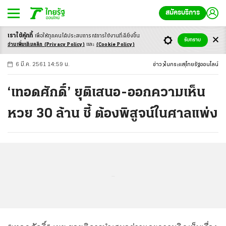
สมัครบริการ
เราใช้คุ้กกี้
เพื่อให้ทุกคนได้ประสบ
การณ์การใช้งานที่ดียิ่งขึ้น
+
ก
ก
-ก
รับทราบ
อ่านเพิ่มเติมคลิก
(Privacy Policy)
และ
(Cookie Policy)
6 มี.ค. 2561 14:59 น.
ข่าว
ในกระแส
ไทยรัฐออนไลน์
‘เทอดศักดิ์’ ยุติเสนอ-ออกความเห็น
หวย 30 ล้าน ชี้ ต้องพิสูจน์ในศาลแพ่ง
...