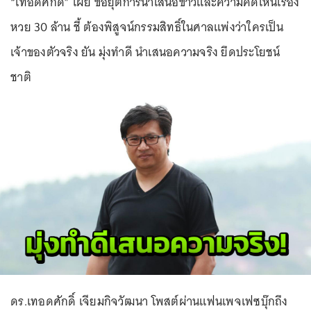
“เทอดศักดิ์” เผย ขอยุติการนำเสนอข่าวและความคิดเห็นเรื่อง
หวย 30 ล้าน ชี้ ต้องพิสูจน์กรรมสิทธิ์ในศาลแพ่งว่าใครเป็น
เจ้าของตัวจริง ยัน มุ่งทำดี นำเสนอความจริง ยึดประโยชน์
ชาติ
ดร.เทอดศักดิ์ เจียมกิจวัฒนา โพสต์ผ่านแฟนเพจเฟซบุ๊กถึง