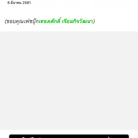
(ขอบคุณเฟซบุ๊ก
เทอดศักดิ์ เจียมกิจวัฒนา
)
...