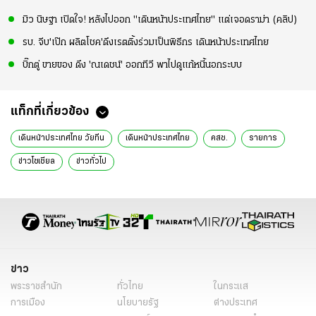
มิว นิษฐา เปิดใจ! หลังไปออก "เดินหน้าประเทศไทย" แต่เจอดราม่า (คลิป)
รบ. จีบ'เป๊ก ผลิตโชค'ดึงเรตติ้งร่วมเป็นพิธีกร เดินหน้าประเทศไทย
บิ๊กตู่ ขายของ ดึง 'ณเดชน์' ออกทีวี พาไปดูแก้หนี้นอกระบบ
แท็กที่เกี่ยวข้อง
เดินหน้าประเทศไทย วัยทีน
เดินหน้าประเทศไทย
คสช.
รายการ
ข่าวโซเชียล
ข่าวทั่วไป
ข่าว
พระราชสำนัก
ทั่วไทย
ในกระแส
การเมือง
นโยบายรัฐ
ต่างประเทศ