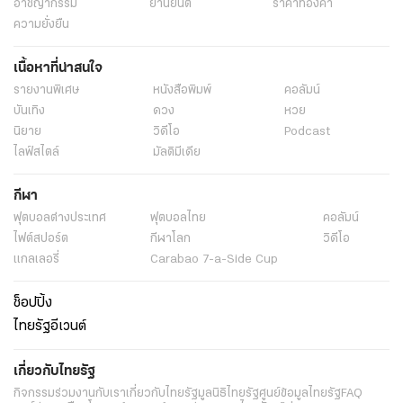
อาชญากรรม
ยานยนต์
ราคาทองคำ
ความยั่งยืน
เนื้อหาที่น่าสนใจ
รายงานพิเศษ
หนังสือพิมพ์
คอลัมน์
บันเทิง
ดวง
หวย
นิยาย
วิดีโอ
Podcast
ไลฟ์สไตล์
มัลติมีเดีย
กีฬา
ฟุตบอลต่่างประเทศ
ฟุตบอลไทย
คอลัมน์
ไฟต์สปอร์ต
กีฬาโลก
วิดีโอ
แกลเลอรี่
Carabao 7-a-Side Cup
ช็อปปิ้ง
ไทยรัฐอีเวนต์
เกี่ยวกับไทยรัฐ
กิจกรรม
ร่วมงานกับเรา
เกี่ยวกับไทยรัฐ
มูลนิธิไทยรัฐ
ศูนย์ข้อมูลไทยรัฐ
FAQ