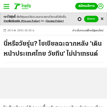
สมัครบริการ
เราใช้คุ้กกี้
เพื่อให้ทุกคนได้ประสบ
การณ์การใช้งานที่ดียิ่งขึ้น
+
ก
ก
-ก
รับทราบ
อ่านเพิ่มเติมคลิก
(Privacy Policy)
และ
(Cookie Policy)
26 ก.พ. 2561 16:02 น.
ข่าว
ในกระแส
ไทยรัฐออนไลน์
นี่หรือวัยรุ่น? โซเชียลฉะฉากหลัง 'เดิน
หน้าประเทศไทย วัยทีน' ไม่นำเทรนด์
...