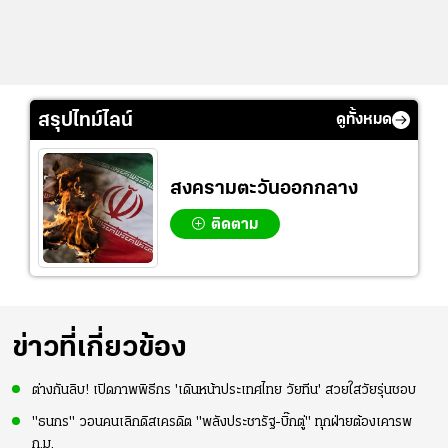
สรุปไทม์ไลน์
ดูทั้งหมด
สงครามตะวันออกกลาง
ติดตาม
ข่าวที่เกี่ยวข้อง
ต่างกันลิบ! เปิดภาพพิธีกร 'เดินหน้าประเทศไทย วัยทีน' สวยใสวัยรุ่นชอบ
"ธนกร" วอนคนเลิกดิสเครดิต "พลังประชารัฐ-บิ๊กตู่" ทุกฝ่ายต้องเคารพ
ก.ม.