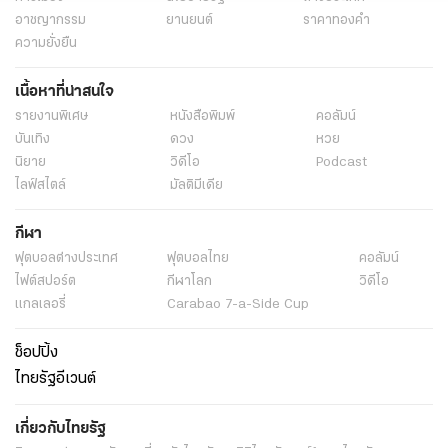
อาชญากรรม
ยานยนต์
ราคาทองคำ
ความยั่งยืน
เนื้อหาที่น่าสนใจ
รายงานพิเศษ
หนังสือพิมพ์
คอลัมน์
บันเทิง
ดวง
หวย
นิยาย
วิดีโอ
Podcast
ไลฟ์สไตล์
มัลติมีเดีย
กีฬา
ฟุตบอลต่่างประเทศ
ฟุตบอลไทย
คอลัมน์
ไฟต์สปอร์ต
กีฬาโลก
วิดีโอ
แกลเลอรี่
Carabao 7-a-Side Cup
ช็อปปิ้ง
ไทยรัฐอีเวนต์
เกี่ยวกับไทยรัฐ