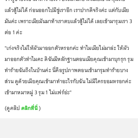
แล้วสู้ไม่ได้ ก่อนออกไปมีขู่เราอีก เราปากดีจริงค่ะ แต่กับเมีย
มันค่ะ เพราะเมียมันมาท้าเราตบแล้วสู้ไม่ได้ เลยเข้ามารุมเรา 3
ต่อ 1 ค่ะ
"เก่งจริงไม่ให้ผัวมาออกตัวหรอกค่ะ ทำไมเมียไม่มาล่ะ ให้ผัว
มาออกตัวทำไมคะ ดิฉันมีหลักฐานตอนเมียคุณเข้ามาบุกรุก รุม
ทำร้ายฉันถึงในบ้านค่ะ นี่คือรูปภาพตอนเข้ามารุมทำร้ายบาง
ส่วน ดูด้วยเมียคุณเข้ามาทำอะไรกับฉัน ไม่มีใครยอมหรอกค่ะ
เข้ามาหมาหมู่ 3 รุม 1 ไม่แฟร์อ่ะ"
(ดูคลิป
คลิกที่นี่
)