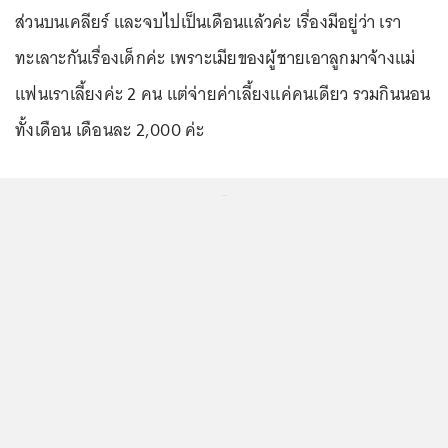
ส่วนบนเคลียร์ และจบไปเป็นเดือนแล้วค่ะ เรื่องมีอยู่ว่า เรา
ทะเลาะกันเรื่องเด็กค่ะ เพราะเมียของผู้ชายเอาลูกมาจ้างแม่
แฟนเราเลี้ยงค่ะ 2 คน แต่จ่ายค่าเลี้ยงแค่คนเดียว รวมกินนอน
ทั้งเดือน เดือนละ 2,000 ค่ะ
...