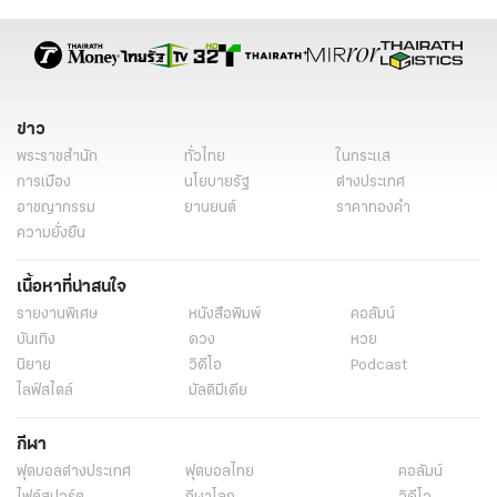
ข่าว
พระราชสำนัก
ทั่วไทย
ในกระแส
การเมือง
นโยบายรัฐ
ต่างประเทศ
อาชญากรรม
ยานยนต์
ราคาทองคำ
ความยั่งยืน
เนื้อหาที่น่าสนใจ
รายงานพิเศษ
หนังสือพิมพ์
คอลัมน์
บันเทิง
ดวง
หวย
นิยาย
วิดีโอ
Podcast
ไลฟ์สไตล์
มัลติมีเดีย
กีฬา
ฟุตบอลต่่างประเทศ
ฟุตบอลไทย
คอลัมน์