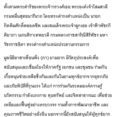
ตั้งตามพระดำริของพระเจ้าวรวงศ์เธอ พระองค์เจ้าโสมสวลี
กรมหมื่นสุทธนารีนาถ โดยทรงดำรงตำแหน่งเป็น นายก
กิตติมศักดิ์ตลอดชีพ และสมเด็จพระเจ้าลูกเธอ เจ้าฟ้าพัชรกิ
ติยาภา นเรนทิราเทพยวดี กรมหลวงราชสาริณีสิริพัชร มหา
วัชรราชธิดา ทรงดำรงตำแหน่งประธานกรรมการ
มูลนิธิอาสาเพื่อนพึ่ง (ภา) ยามยาก มีวัตถุประสงค์เพื่อ
สนับสนุนและเชื่อมโยงให้ภาครัฐ เอกชน และชุมชน ร่วมกัน
เกื้อหนุนช่วยเหลือซึ่งกันและกันในยามทุกข์ยากจากอุทกภัย
และภัยพิบัติที่รุนแรง ได้แก่ การร่วมกันระดมองค์ความรู้
นวัตกรรม กำลังแรงกาย ทุนทรัพย์ และจิตสาธารณะ เพื่อช่วย
เหลือและฟื้นฟูอย่างครบวงจร รวมทั้งการพัฒนาอาชีพ และ
คุณภาพชีวิตอย่างยั่งยืน นอกจากนี้ยังสนับสนุนให้ผู้ทุกข์ยาก