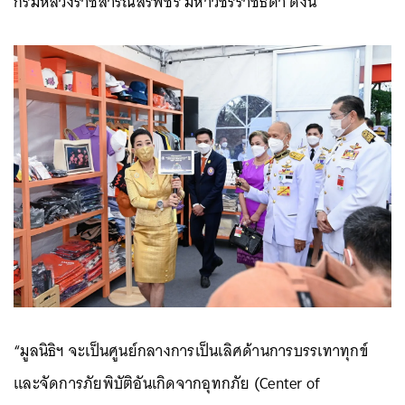
กรมหลวงราชสาริณีสิริพัชร มหาวัชรราชธิดา ดังนี้
“มูลนิธิฯ จะเป็นศูนย์กลางการเป็นเลิศด้านการบรรเทาทุกข์
และจัดการภัยพิบัติอันเกิดจากอุทกภัย (Center of