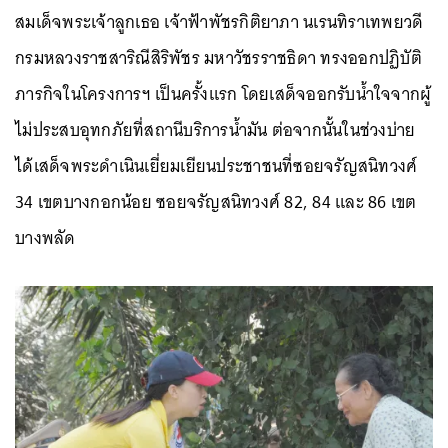
สมเด็จพระเจ้าลูกเธอ เจ้าฟ้าพัชรกิติยาภา นเรนทิราเทพยวดี
กรมหลวงราชสาริณีสิริพัชร มหาวัชรราชธิดา ทรงออกปฏิบัติ
ภารกิจในโครงการฯ เป็นครั้งแรก โดยเสด็จออกรับน้ำใจจากผู้
ไม่ประสบอุทกภัยที่สถานีบริการน้ำมัน ต่อจากนั้นในช่วงบ่าย
ได้เสด็จพระดำเนินเยี่ยมเยียนประชาชนที่ซอยจรัญสนิทวงศ์
34 เขตบางกอกน้อย ซอยจรัญสนิทวงศ์ 82, 84 และ 86 เขต
บางพลัด