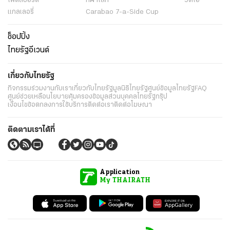
ไฟต์สปอร์ต
กีฬาโลก
วิดีโอ
แกลเลอรี่
Carabao 7-a-Side Cup
ช็อปปิ้ง
ไทยรัฐอีเวนต์
เกี่ยวกับไทยรัฐ
กิจกรรม
ร่วมงานกับเรา
เกี่ยวกับไทยรัฐ
มูลนิธิไทยรัฐ
ศูนย์ข้อมูลไทยรัฐ
FAQ
ศูนย์ช่วยเหลือ
นโยบายคุ้มครองข้อมูลส่วนบุคคลไทยรัฐกรุ๊ป
เงื่อนไขข้อตกลงการใช้บริการ
ติดต่อเรา
ติดต่อโฆษณา
ติดตามเราได้ที่
Application
My THAIRATH