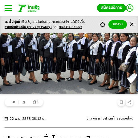
สมัครบริการ
เราใช้คุ้กกี้
เพื่อให้ทุกคนได้ประสบ
การณ์การใช้งานที่ดียิ่งขึ้น
รับทราบ
อ่านเพิ่มเติมคลิก
(Privacy Policy)
และ
(Cookie Policy)
+
ก
ก
-ก
22 พ.ย. 2568 08:12 น.
ข่าว
พระราชสำนัก
ไทยรัฐออนไลน์