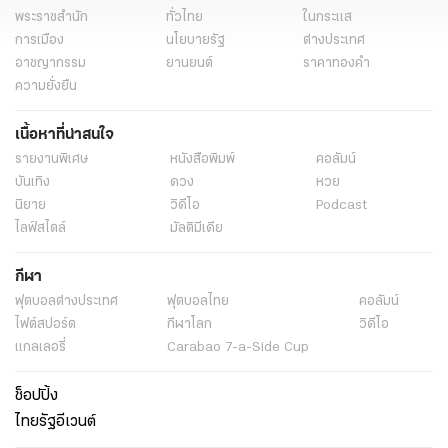
พระราชสำนัก
ทั่วไทย
ในกระแส
การเมือง
นโยบายรัฐ
ต่างประเทศ
อาชญากรรม
ยานยนต์
ราคาทองคำ
ความยั่งยืน
เนื้อหาที่น่าสนใจ
รายงานพิเศษ
หนังสือพิมพ์
คอลัมน์
บันเทิง
ดวง
หวย
นิยาย
วิดีโอ
Podcast
ไลฟ์สไตล์
มัลติมีเดีย
กีฬา
ฟุตบอลต่่างประเทศ
ฟุตบอลไทย
คอลัมน์
ไฟต์สปอร์ต
กีฬาโลก
วิดีโอ
แกลเลอรี่
Carabao 7-a-Side Cup
ช็อปปิ้ง
ไทยรัฐอีเวนต์