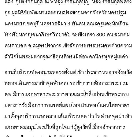
แสง-ชูโต ราชินิกุล ณ พัทลุง ราชินิกุลบุญ-หลง ราชินิกุลพลาง
กูร มูลนิธิชัยพัฒนาและคณะประชาชนจากจังหวัดนครปฐม
นครนายก ชลบุรี นครราชสีมา 3 พันคน คณะครูและนักเรียน
โรงเรียนกาญจนาภิเษกวิทยาลัย ฉะเชิงเทรา 800 คน สมาคม
คนตาบอด จ.สมุทรปราการ เข้าสักการะพระบรมศพด้วยความ
สำนึกในพระมหากรุณาธิคุณที่ทรงมีต่อพสกนิกรทุกหมู่เหล่า
ส่วนที่บริเวณท้องสนามหลวงตั้งแต่เช้า ประชาชนหลายจังหวัด
ทยอยเดินทางมาเข้าจุดพักคอยรอเข้าถวายสักการะพระบรม
ศพ มีการแจกอาหารพระราชทานและน้ำดื่มก่อนเข้าพระบรม
มหาราชวัง มีสภาการแพทย์แผนไทยนำแพทย์แผนไทยอาสา
มาตั้งจุดบริการนวดคลายเส้นบริเวณคอ บ่า ไหล่ กดจุดฝ่าเท้า
แจกยาดมสมุนไพรเป็นที่ถูกใจแก่ผู้สูงวัยที่เมื่อยล้าจากการ