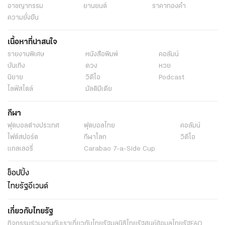
อาชญากรรม
ยานยนต์
ราคาทองคำ
ความยั่งยืน
เนื้อหาที่น่าสนใจ
รายงานพิเศษ
หนังสือพิมพ์
คอลัมน์
บันเทิง
ดวง
หวย
นิยาย
วิดีโอ
Podcast
ไลฟ์สไตล์
มัลติมีเดีย
กีฬา
ฟุตบอลต่่างประเทศ
ฟุตบอลไทย
คอลัมน์
ไฟต์สปอร์ต
กีฬาโลก
วิดีโอ
แกลเลอรี่
Carabao 7-a-Side Cup
ช็อปปิ้ง
ไทยรัฐอีเวนต์
เกี่ยวกับไทยรัฐ
กิจกรรม
ร่วมงานกับเรา
เกี่ยวกับไทยรัฐ
มูลนิธิไทยรัฐ
ศูนย์ข้อมูลไทยรัฐ
FAQ