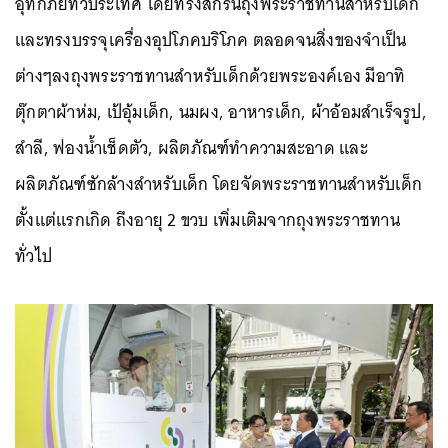
อุทกภัยทั่วประเทศ โดยทรงสกรีนถุงพระราชทานสำหรับเด็ก
และทรงบรรจุเครื่องอุปโภคบริโภค ตลอดจนสิ่งของจำเป็น
ต่างๆลงถุงพระราชทานสำหรับเด็กด้วยพระองค์เอง มีอาทิ
ตุ๊กตาผ้าห่ม, เป้อุ้มเด็ก, นมผง, อาหารเด็ก, ผ้าอ้อมสำเร็จรูป,
สำลี, ฟองน้ำเช็ดตัว, ผลิตภัณฑ์ทำความสะอาด และ
ผลิตภัณฑ์ซักล้างสำหรับเด็ก โดยจัดพระราชทานสำหรับเด็ก
ตั้งแต่แรกเกิด ถึงอายุ 2 ขวบ เพิ่มเติมจากถุงพระราชทาน
ทั่วไป