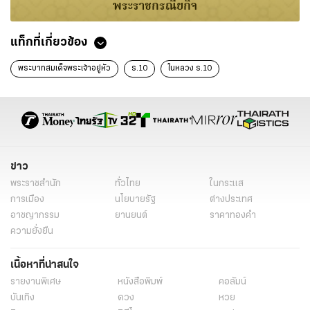
พระราชกรณียกิจ
แท็กที่เกี่ยวข้อง
พระบาทสมเด็จพระเจ้าอยู่หัว
ร.10
ในหลวง ร.10
ข่าว
พระราชสำนัก
ทั่วไทย
ในกระแส
การเมือง
นโยบายรัฐ
ต่างประเทศ
อาชญากรรม
ยานยนต์
ราคาทองคำ
ความยั่งยืน
เนื้อหาที่น่าสนใจ
รายงานพิเศษ
หนังสือพิมพ์
คอลัมน์
บันเทิง
ดวง
หวย