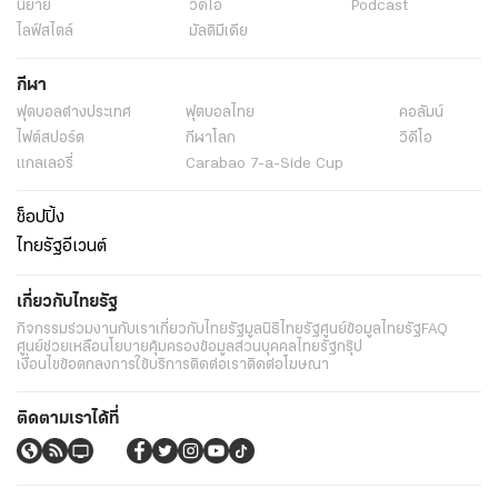
นิยาย
วิดีโอ
Podcast
ไลฟ์สไตล์
มัลติมีเดีย
กีฬา
ฟุตบอลต่่างประเทศ
ฟุตบอลไทย
คอลัมน์
ไฟต์สปอร์ต
กีฬาโลก
วิดีโอ
แกลเลอรี่
Carabao 7-a-Side Cup
ช็อปปิ้ง
ไทยรัฐอีเวนต์
เกี่ยวกับไทยรัฐ
กิจกรรม
ร่วมงานกับเรา
เกี่ยวกับไทยรัฐ
มูลนิธิไทยรัฐ
ศูนย์ข้อมูลไทยรัฐ
FAQ
ศูนย์ช่วยเหลือ
นโยบายคุ้มครองข้อมูลส่วนบุคคลไทยรัฐกรุ๊ป
เงื่อนไขข้อตกลงการใช้บริการ
ติดต่อเรา
ติดต่อโฆษณา
ติดตามเราได้ที่