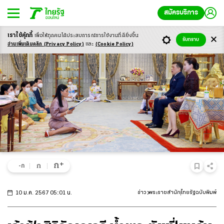
สมัครบริการ
เราใช้คุ้กกี้
เพื่อให้ทุกคนได้ประสบ
การณ์การใช้งานที่ดียิ่งขึ้น
รับทราบ
อ่านเพิ่มเติมคลิก
(Privacy Policy)
และ
(Cookie Policy)
+
ก
ก
-ก
10 ม.ค. 2567 05:01 น.
ข่าว
พระราชสำนัก
ไทยรัฐฉบับพิมพ์