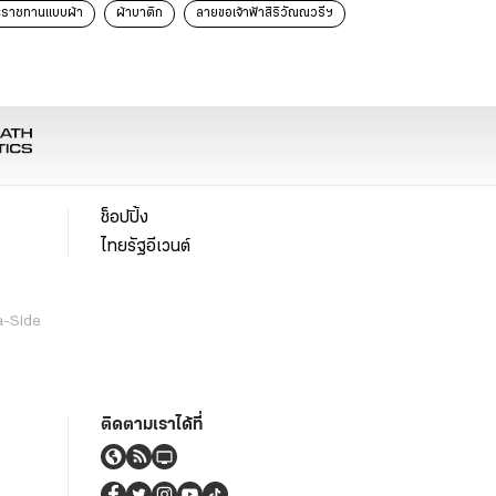
ราชทานแบบผ้า
ผ้าบาติก
ลายขอเจ้าฟ้าสิริวัณณวรีฯ
ช็อปปิ้ง
ไทยรัฐอีเวนต์
a-Side
ติดตามเราได้ที่