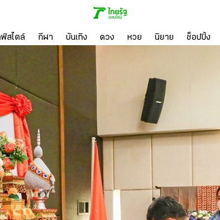
ลฟ์สไตล์
กีฬา
บันเทิง
ดวง
หวย
นิยาย
ช็อปปิ้ง