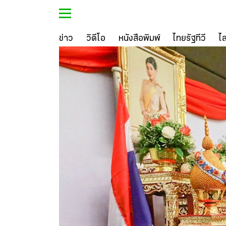
ข่าว
วิดีโอ
หนังสือพิมพ์
ไทยรัฐทีวี
ไ