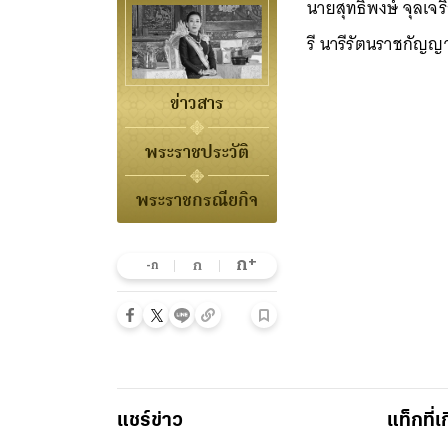
นายสุทธิพงษ์ จุลเจ
รี นารีรัตนราชกัญญ
ข่าวสาร
พระราชประวัติ
พระราชกรณียกิจ
+
ก
ก
-ก
แชร์ข่าว
แท็กที่เ