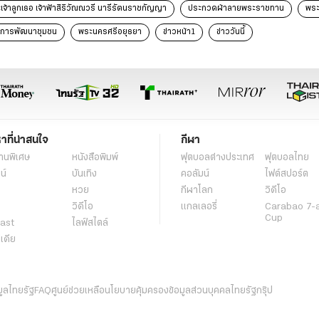
เจ้าลูกเธอ เจ้าฟ้าสิริวัณณวรี นารีรัตนราชกัญญา
ประกวดผ้าลายพระราชทาน
พระ
มการพัฒนาชุมชน
พระนครศรีอยุธยา
ข่าวหน้า1
ข่าววันนี้
หาที่น่าสนใจ
กีฬา
านพิเศษ
หนังสือพิมพ์
ฟุตบอลต่่างประเทศ
ฟุตบอลไทย
น์
บันเทิง
คอลัมน์
ไฟต์สปอร์ต
หวย
กีฬาโลก
วิดีโอ
วิดีโอ
แกลเลอรี่
Carabao 7-
Cup
ast
ไลฟ์สไตล์
ีเดีย
มูลไทยรัฐ
FAQ
ศูนย์ช่วยเหลือ
นโยบายคุ้มครองข้อมูลส่วนบุคคลไทยรัฐกรุ๊ป