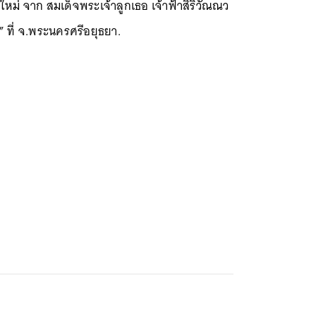
ม่ จาก สมเด็จพระเจ้าลูกเธอ เจ้าฟ้าสิริวัณณว
 ที่ จ.พระนครศรีอยุธยา.