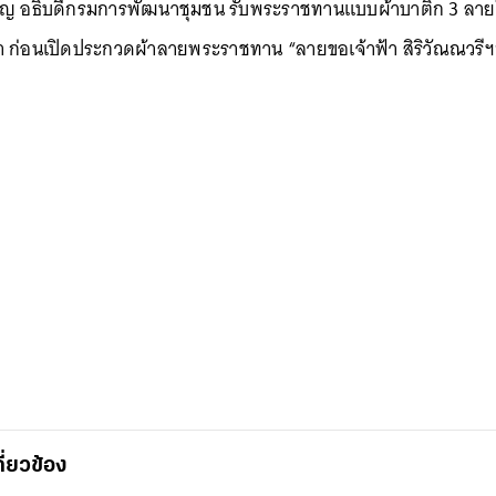
ริญ อธิบดีกรมการพัฒนาชุมชน รับพระราชทานแบบผ้าบาติก 3 ลายให
า ก่อนเปิดประกวดผ้าลายพระราชทาน “ลายขอเจ้าฟ้า สิริวัณณวรีฯ”
กี่ยวข้อง