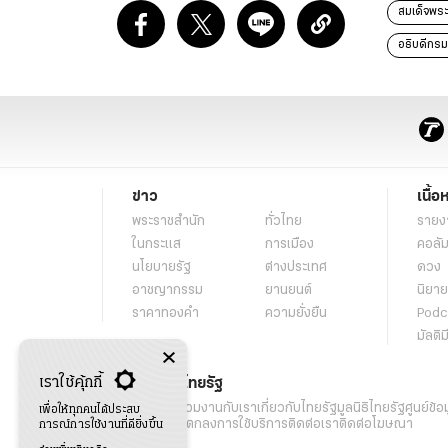
สมเด็จพระ
อธิบดีกร
ข่าว
เนื้อ
พระราชสำนัก
ทั่วไทย
รายง
ในกระแส
การเมือง
คอลัม
นโยบายรัฐ
ต่างประเทศ
ดวง
อาชญากรรม
ยานยนต์
นิยาย
ราคาทองคำ
ความยั่งยืน
Podc
มัลติม
เราใช้คุ้กกี้
เกี่ยวกับไทยรัฐ
กิจกรรม
ร่วมงานกับเรา
เกี่ยวกับไทยรัฐ
มูลนิธิไทยรัฐ
ศูนย์ข้อ
เพื่อให้ทุกคนได้ประสบ
เงื่อนไขข้อตกลงการใช้บริการ
ติดต่อเรา
ติดต่อโฆษณา
การณ์การใช้งานที่ดียิ่งขึ้น