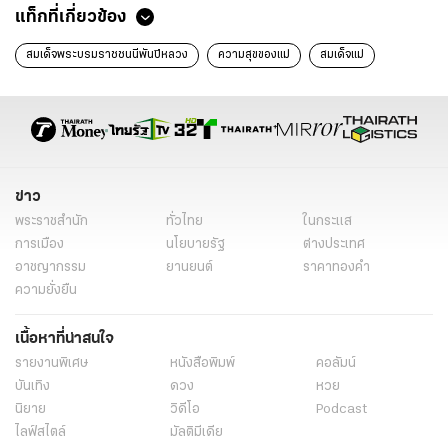
แท็กที่เกี่ยวข้อง
สมเด็จพระบรมราชชนนีพันปีหลวง
ความสุขของแม่
สมเด็จแม่
ข่าว
พระราชสำนัก
ทั่วไทย
ในกระแส
การเมือง
นโยบายรัฐ
ต่างประเทศ
อาชญากรรม
ยานยนต์
ราคาทองคำ
ความยั่งยืน
เนื้อหาที่น่าสนใจ
รายงานพิเศษ
หนังสือพิมพ์
คอลัมน์
บันเทิง
ดวง
หวย
นิยาย
วิดีโอ
Podcast
ไลฟ์สไตล์
มัลติมีเดีย