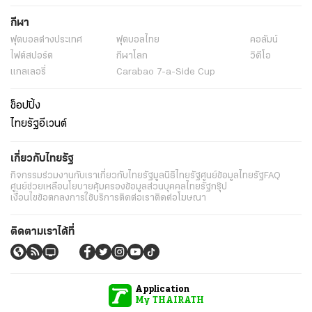
กีฬา
ฟุตบอลต่่างประเทศ
ฟุตบอลไทย
คอลัมน์
ไฟต์สปอร์ต
กีฬาโลก
วิดีโอ
แกลเลอรี่
Carabao 7-a-Side Cup
ช็อปปิ้ง
ไทยรัฐอีเวนต์
เกี่ยวกับไทยรัฐ
กิจกรรม
ร่วมงานกับเรา
เกี่ยวกับไทยรัฐ
มูลนิธิไทยรัฐ
ศูนย์ข้อมูลไทยรัฐ
FAQ
ศูนย์ช่วยเหลือ
นโยบายคุ้มครองข้อมูลส่วนบุคคลไทยรัฐกรุ๊ป
เงื่อนไขข้อตกลงการใช้บริการ
ติดต่อเรา
ติดต่อโฆษณา
ติดตามเราได้ที่
Application
My THAIRATH