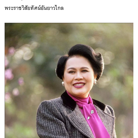
พระราชวิสัยทัศน์อันยาวไกล