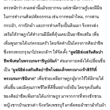
ตระหนักว่า คนเหล่านี้แม้จะยากจน แต่เขามีความรู้และฝีมือ
ในการทำงานศิลปหัตถกรรม เช่น การทอผ้าไหม, การสาน
กระเป๋า, การปักผ้า และการทำเครื่องปั้นดินเผา จึงทรงส่ง
เสริมให้ราษฎรได้ทำงานฝีมือที่คุ้นเคยเป็นอาชีพเสริม เพื่อ
เพิ่มพูนรายได้แก่ครอบครัว โดยจัดทำเป็นโครงการศิลปาชีพ
ซึ่งทรงพระกรุณาโปรดเกล้าฯ ให้จัดตั้ง
“มูลนิธิส่งเสริมศิลปา
ชีพพิเศษในพระบรมราชินูปถัมภ์”
ต่อมาภายหลังได้เปลี่ยนชื่อ
เป็น
“มูลนิธิส่งเสริมศิลปาชีพในสมเด็จพระนางเจ้าสิริกิติ์
พระบรมราชินีนาถ”
เพื่อช่วยเหลือราษฎรผู้ยากไร้ให้มีรายได้
เพิ่มขึ้น และมีคุณภาพชีวิตที่ดีขึ้นอย่างยั่งยืน โดยจุดเริ่มต้น
ของศิลปาชีพเพิ่มรายได้แก่ราษฎร มาจากการที่ทรงชักชวน
หญิงชาวบ้านเขาเต่า จังหวัดเพชรบุรี มาหัดทอผ้าขาวม้ากับผ้า