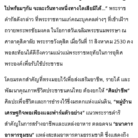
ไปพร้อมๆกัน จะละเว้นทางหนึ่งทางใดเสียมิได้...”
พระราช
ดำรัสดังกล่าว ที่พระราชทานแก่คณะบุคคลต่างๆ ที่เข้าเฝ้าฯ
ถวายพระพรชัยมงคล ในโอกาสวันเฉลิมพระชนมพรรษา ณ
ศาลาดุสิดาลัย พระราชวังดุสิต เมื่อวันที่ 11 สิงหาคม 2530 คง
พอสะท้อนได้ดีถึงความแน่วแน่พระราชหฤทัยในการอุทิศ
พระองค์เพื่อรับใช้ประชาชน
โดยมรดกสำคัญที่ทรงมอบไว้เพื่อส่งเสริมอาชีพ, รายได้ และ
พัฒนาคุณภาพชีวิตประชาชนคนไทย ต้องยกให้
“ศิลปาชีพ”
ศิลปะเพื่อชีวิตและการธำรงไว้ซึ่งมรดกแห่งแผ่นดิน,
“หมู่บ้าน
เศรษฐกิจพอเพียงและฟาร์มตัวอย่าง”
แนวพระราชดำริ
สำคัญในการสร้างอาชีพและแหล่งอาหาร ตลอดจน
“ธนาคาร
อาหารชุมชน”
แหล่งสะสมอาหารตามธรรมชาติ ซึ่งแสดงถึง