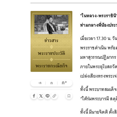
"ในหลวง-พระราชินี"
ท่ามกลางพี่น้องประ
เมื่อเวลา 17.30 น. 
ข่าวสาร
พระราชดำเนิน พร้อม
พระราชประวัติ
มหาสุวรรณปฏิมากร ซ
พระราชกรณียกิจ
ภายในพระอุโบสถวัดไ
เปล่งเสียงทรงพระเจร
+
ก
ก
-ก
ทั้งนี้ พระบาทสมเด
“ใต้ร่มพระบารมี สด
ทั้งนี้ มีนายจิตติ