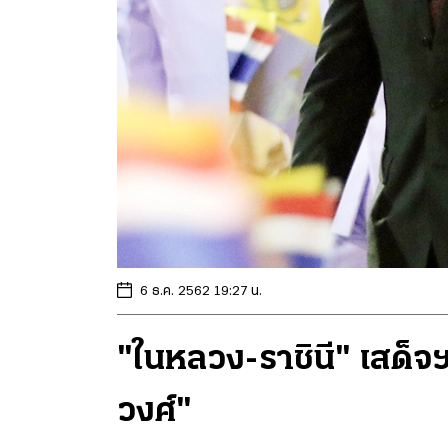
6 ธ.ค. 2562 19:27 น.
"ในหลวง-ราชินี" เสด็จฯ
วงศ์"