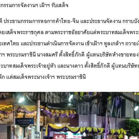
รรมการจัดงานฯ เฝ้าฯ รับเสด็จ
์ภักดี ประธานกรรมการหอการค้าไทย-จีน และประธานจัดงาน กราบบั
โดยเสด็จพระราชกุศล ตามพระราชอัธยาศัยแด่พระบาทสมเด็จพระเจ้
ระเทศไทย และประธานดำเนินการจัดงาน เข้าเฝ้าฯ ทูลเกล้าฯ ถวา
ฯ พระบรมราชินี นางสมศรี ตั้งสิทธิ์ภักดี ผู้แทนบริษัทห้างขายทองจิ
ะบาทสมเด็จพระเจ้าอยู่หัว และนางดาว ตั้งสิทธิ์ภักดี ผู้แทนบริษัทห
ลึก แด่สมเด็จพระนางเจ้าฯ พระบรมราชินี