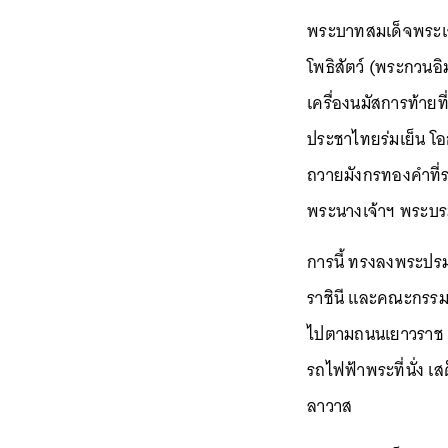
พระบาทสมเด็จพระเจ้
โพธิสัตว์ (พระกวนอ
เครื่องนมัสการท้าย
ประชาไทยร่มเย็น โอ
ถวายมังกรทองคำที่ระ
พระนางเจ้าฯ พระบรม
การนี้ ทรงลงพระปร
ราชินี และคณะกรรม
ไปตามถนนเยาวราช ร
รถไฟฟ้าพระที่นั่ง 
ลาวาส