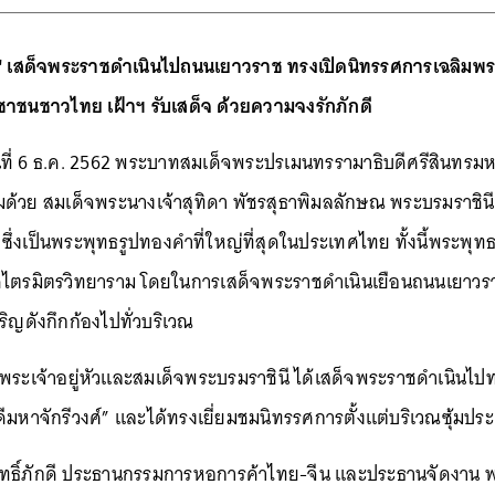
 เสด็จพระราชดำเนินไปถนนเยาวราช ทรงเปิดนิทรรศการเฉลิมพระเกี
ชาชนชาวไทย เฝ้าฯ รับเสด็จ ด้วยความจงรักภักดี
วันที่ 6 ธ.ค. 2562 พระบาทสมเด็จพระปรเมนทรรามาธิบดีศรีสินทรมห
ด้วย สมเด็จพระนางเจ้าสุทิดา พัชรสุธาพิมลลักษณ พระบรมราชินี
ึ่งเป็นพระพุทธรูปทองคำที่ใหญ่ที่สุดในประเทศไทย ทั้งนี้พระพุ
ตรมิตรวิทยาราม โดยในการเสด็จพระราชดำเนินเยือนถนนเยาวราชครั
ิญดังกึกก้องไปทั่วบริเวณ
็จพระเจ้าอยู่หัวและสมเด็จพระบรมราชินี ได้เสด็จพระราชดำเนินไป
ุดีมหาจักรีวงศ์” และได้ทรงเยี่ยมชมนิทรรศการตั้งแต่บริเวณซุ้มป
 ตั้งสิทธิ์ภักดี ประธานกรรมการหอการค้าไทย-จีน และประธานจัดงา