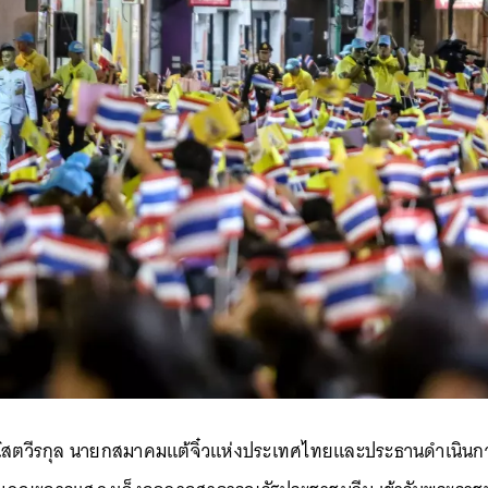
โสตวีรกุล นายกสมาคมแต้จิ๋วแห่งประเทศไทยและประธานดำเนินการ