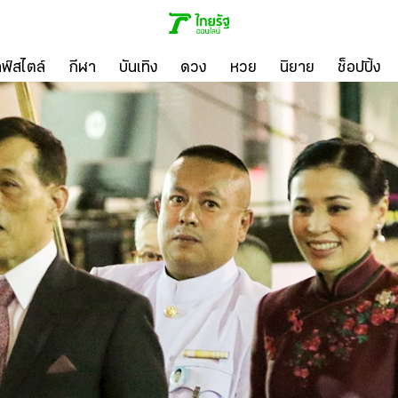
ลฟ์สไตล์
กีฬา
บันเทิง
ดวง
หวย
นิยาย
ช็อปปิ้ง