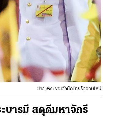
ข่าว
พระราชสำนัก
ไทยรัฐออนไลน์
ะบารมี สดุดีมหาจักรี