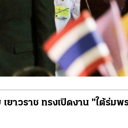
 เยาวราช ทรงเปิดงาน "ใต้ร่มพร