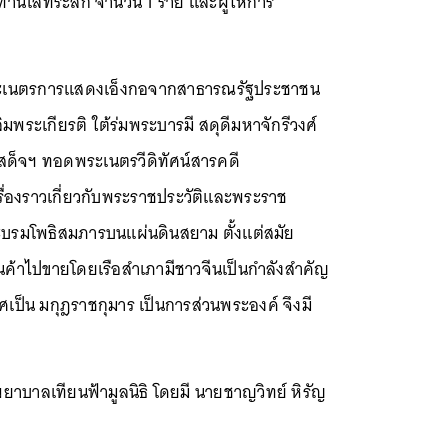
โล่ที่ระลึก จำนวน 1 ราย และผู้ให้การ
ดพระเนตรการแสดงเอ็งกอจากสาธารณรัฐประชาชน
มพระเกียรติ ใต้ร่มพระบารมี สดุดีมหาจักรีวงศ์
เสด็จฯ ทอดพระเนตรวีดิทัศน์สารคดี
รื่องราวเกี่ยวกับพระราชประวัติและพระราช
ระบรมโพธิสมภารบนแผ่นดินสยาม ตั้งแต่สมัย
สินค้าไปขายโดยเรือสำเภามีชาวจีนเป็นกำลังสำคัญ
ศเป็น มกุฎราชกุมาร เป็นการส่วนพระองค์ จึงมี
ยาบาลเทียนฟ้ามูลนิธิ โดยมี นายชาญวิทย์ หิรัญ