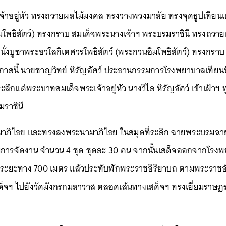
าอยู่หัว ทรงถวายผลไม้มงคล ทรงวางพวงมาลัย ทรงจุดธูปเทียนเคร
ิมโพธิสัตว์) ทรงกราบ สมเด็จพระนางเจ้าฯ พระบรมราชินี ทรงถว
ที่นั่งบูชาพระอวโลกิเตศวรโพธิสัตว์ (พระกวนอิมโพธิสัตว์) ทรงก
กาสนี้ นายชาญวิทย์ หิรัญอัศว์ ประธานกรรมการโรงพยาบาลเทียนฟ้
ลึกแด่พระบาทสมเด็จพระเจ้าอยู่หัว นางวิไล หิรัญอัศว์ เข้าเฝ้าฯ ท
ราชินี
มาภิไธย และทรงลงพระนามาภิไธย ในสมุดที่ระลึก ฉายพระบรมฉา
การจัดงาน จำนวน 4 ชุด ชุดละ 30 คน จากนั้นเสด็จออกจากโรงพย
ะยะทาง 700 เมตร แล้วประทับพักพระราชอิริยาบถ ตามพระราชอั
เสด็จฯ ไปยังวัดมังกรกมลาวาส ตลอดเส้นทางเสด็จฯ ทรงเยี่ยมราษฎ