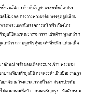
ื่องนมัสการท้ายที่นั่งบูชาพระอวโลกิเตศวร
ายผลไม้มงคล ทรงวางพวงมาลัย ทรงจุดธูปเทียน
ราบ ทอดพระเนตรนิทรรศการเกริกฟ้า ก้องไกร
ามูลนิธิและคณะกรรมการฯ เข้าเฝ้าฯ ทูลเกล้า ฯ
ูลเกล้าฯ ถวายลูกท้อคู่ทองคำที่ระลึก แด่สมเด็จ
ยาลักษณ์ พร้อมสมเด็จพระนางเจ้าฯ พระบรม
าบาลเทียนฟ้ามูลนิธิ ทรงพระดำเนินเยี่ยมราษฎร
ธยาศัย ณ โรงแรมแกรนด์ไชน่า ต่อมาประทับ
รไปตามถนนเสือป่า - ถนนเจริญกรุง - วัดมังกรกม