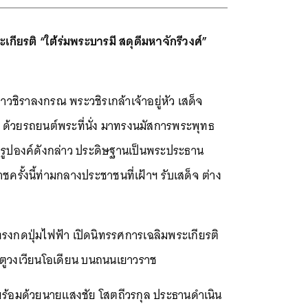
ยรติ “ใต้ร่มพระบารมี สดุดีมหาจักรีวงศ์”
าวชิราลงกรณ พระวชิรเกล้าเจ้าอยู่หัว เสด็จ
 ด้วยรถยนต์พระที่นั่ง มาทรงนมัสการพระพุทธ
ทธรูปองค์ดังกล่าว ประดิษฐานเป็นพระประธาน
้งนี้ท่ามกลางประชาชนที่เฝ้าฯ รับเสด็จ ต่าง
ทรงกดปุ่มไฟฟ้า เปิดนิทรรศการเฉลิมพระเกียรติ
ระตูวงเวียนโอเดียน บนถนนเยาวราช
น พร้อมด้วยนายแสงชัย โสตถีวรกุล ประธานดำเนิน