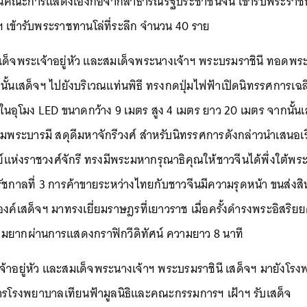
แทนคณะการแสดงเอ็งกอจากสาธารณรัฐประชาชนจีน เข้ารับพระราชทาน
 เข้ารับพระราชทานโล่ที่ระลึก จำนวน 40 ราย
เด็จพระเจ้าอยู่หัว และสมเด็จพระนางเจ้าฯ พระบรมราชินี ทอ
นั้นเสด็จฯ ไปยังบริเวณแท่นพิธี ทรงกดปุ่มไฟฟ้าเปิดนิทรรศการเฉลิ
นอุโมง LED ขนาดกว้าง 9 เมตร สูง 4 เมตร ยาว 20 เมตร จากนั้น
้ร่มพระบารมี สดุดีมหาจักรีวงศ์ สำหรับนิทรรศการดังกล่าวนำเสนอเ
ย์แห่งราชวงศ์จักรี ทรงมีพระมหากรุณาธิคุณให้ชาวจีนได้พึ่งใต้พ
ัยรัชกาลที่ 3 การค้าขายระหว่างไทยกับชาวจีนมีความรุดหน้า ขนส่ง
องค์เสด็จฯ มาทรงเยี่ยมราษฎรที่เยาวราช เมื่อครั้งดำรงพระอิสริยย
ากผ่านการแสดงกราฟิกวีดิทัศน์ ความยาว 8 นาที
าอยู่หัว และสมเด็จพระนางเจ้าฯ พระบรมราชินี เสด็จฯ มายังโรงพ
ารโรงพยาบาลเทียนฟ้ามูลนิธิและคณะกรรมการฯ เฝ้าฯ รับเสด็จ