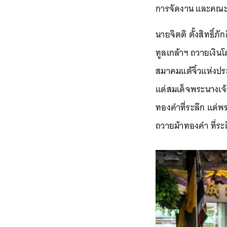
การจัดงาน และคณะก
นายจิตติ ตั้งสิทธิ
ทูลเกล้าฯ ถวายเงิน
สมาคมแต้จิ๋วแห่งป
แด่สมเด็จพระนางเจ้า
ทองคำที่ระลึก แด่พร
ถวายม้าทองคำ ที่ระ