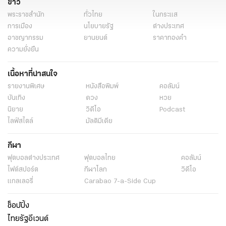
ข่าว
พระราชสำนัก
ทั่วไทย
ในกระแส
การเมือง
นโยบายรัฐ
ต่างประเทศ
อาชญากรรม
ยานยนต์
ราคาทองคำ
ความยั่งยืน
เนื้อหาที่น่าสนใจ
รายงานพิเศษ
หนังสือพิมพ์
คอลัมน์
บันเทิง
ดวง
หวย
นิยาย
วิดีโอ
Podcast
ไลฟ์สไตล์
มัลติมีเดีย
กีฬา
ฟุตบอลต่่างประเทศ
ฟุตบอลไทย
คอลัมน์
ไฟต์สปอร์ต
กีฬาโลก
วิดีโอ
แกลเลอรี่
Carabao 7-a-Side Cup
ช็อปปิ้ง
ไทยรัฐอีเวนต์