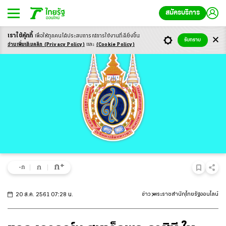
สมัครบริการ
เราใช้คุ้กกี้
เพื่อให้ทุกคนได้ประสบ
การณ์การใช้งานที่ดียิ่งขึ้น
รับทราบ
อ่านเพิ่มเติมคลิก
(Privacy Policy)
และ
(Cookie Policy)
+
ก
ก
-ก
20 ส.ค. 2561 07:28 น.
ข่าว
พระราชสำนัก
ไทยรัฐออนไลน์