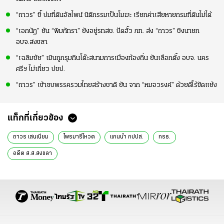
“ถาวร” ชี้ ปมที่ดินอัลไพน์ นิติกรรมเป็นโมฆะ เรียกค่าเสียหายกรมที่ดินไม่ได้
“เอกนัฏ” ยัน “พิมภัทรา” ยังอยู่รทสช. ปัดฮั้ว ภท. ส่ง “ถาวร” ชิงนายก
อบจ.สงขลา
“เฉลิมชัย” เมินถูกรุมกินโต๊ะสนามการเมืองท้องถิ่น ยันเลือกตั้ง อบจ. นคร
ศรีฯ ไม่เกี่ยว ปชป.
“ถาวร” เข้าซบพรรครวมไทยสร้างชาติ ยัน จาก “หมอวรงค์” ด้วยดีไร้ขัดแย้ง
แท็กที่เกี่ยวข้อง
ถาวร เสนเนียม
ไพรมารีโหวต
แกนนำ กปปส.
กรธ.
อดีต ส.ส.สงขลา