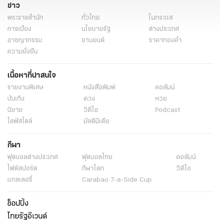
ข่าว
พระราชสำนัก
ทั่วไทย
ในกระแส
การเมือง
นโยบายรัฐ
ต่างประเทศ
อาชญากรรม
ยานยนต์
ราคาทองคำ
ความยั่งยืน
เนื้อหาที่น่าสนใจ
รายงานพิเศษ
หนังสือพิมพ์
คอลัมน์
บันเทิง
ดวง
หวย
นิยาย
วิดีโอ
Podcast
ไลฟ์สไตล์
มัลติมีเดีย
กีฬา
ฟุตบอลต่่างประเทศ
ฟุตบอลไทย
คอลัมน์
ไฟต์สปอร์ต
กีฬาโลก
วิดีโอ
แกลเลอรี่
Carabao 7-a-Side Cup
ช็อปปิ้ง
ไทยรัฐอีเวนต์