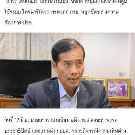
"ถาวร เสนเนียม" แกนนำ กปปส. ออกตัวหนุนเดินหน้าเต็มสูบ
ใช้ระบบ ไพรมารีโหวต กระแทก กรธ. หยุดขัดขวางความ
ต้องการ ปชช.
วันที่ 17 มิ.ย. นายถาวร เสนเนียม อดีต ส.ส.สงขลา พรรค
ประชาธิปัตย์ และแกนนำ กปปส. กล่าวถึงกรณีความเห็นต่าง