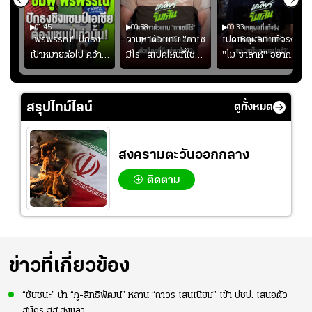
01:45
00:58
00:33
มรับ
"พรพรรณ" ปักธง
ตามหาตัวแทน "กาเซ
เปิดเหตุผลที่แท้จริงที่
ุก
เป้าหมายต่อไป คว้า
มีโร่" สเปคไหนที่ใช่
"โม ซาลาห์" อยาก
แชมป์ชิงแชมป์
สำหรับแมนยูยุค
ย้ายซบ "แทร็บซอนส
ญ
เอเชีย เพื่อตั๋ว
"คาร์ริค 2.0"?
ปอร์"
โอลิมปิก
สรุปไทม์ไลน์
ดูทั้งหมด
สงครามตะวันออกกลาง
ติดตาม
ข่าวที่เกี่ยวข้อง
“ชัยชนะ” นำ “ภู-สิทธิพัฒน์” หลาน “ถาวร เสนเนียม” เข้า ปชป. เสนอตัว
สมัคร สส.สงขลา